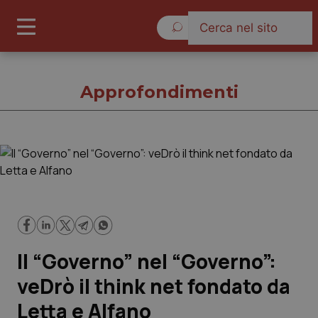
Domenica 9 Agosto 2026
Approfondimenti
Approfondimenti
Cronache
Governo e Parlamento
Il “Governo” nel “Governo”:
Regioni e Asl
veDrò il think net fondato da
Letta e Alfano
Lavoro e Professioni