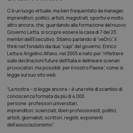
C’è un luogo virtuale, ma ben frequentato da manager,
Scienza e Farmaci
imprenditori, politici, artisti, magistrati, sportivi e molto
altro ancora, che, guardando alla formazione del nuovo
Studi e Analisi
Governo Letta, si scopre essere la casa di 7 dei 23
membri dell'Esecutivo. Stiamo parlando di “veDrò”, il
Lettere al direttore
think net fondato dai due “capi” del governo, Enrico
Letta e Angelino Alfano, nel 2005 e nato per “riflettere
Edizioni Regionali
sulle declinazioni future dell’Italia e delineare scenari
provocatori, ma possibili, per il nostro Paese”, come si
legge sul suo sito web.
QS Pro
“La nostra – si legge ancora – è una rete di scambio di
Professionisti Sanitari.AI
conoscenza formata da più di 4.000
persone: professori universitari,
Abruzzo
QS Pro Gold
imprenditori, scienziati, liberi professionisti, politici,
artisti, giornalisti, scrittori, registi, esponenti
QS Club
Newsletter
Basilicata
Artrite & artrosi
dell’associazionismo".