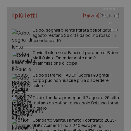
CookieScriptConsent
5 mesi
CookieScript
settim
www.quotidianosanita.it
I più letti
[7 giorni]
[30 giorni]
Caldo, segnali di lenta ritirata dell'ondata: il 7
agosto restano 26 città da bollino rosso, l'8
scendono a 19
Covid. Il silenzio di Fauci e il perdono di Biden.
Ma il Quinto Emendamento non è
un’ammissione di colpa
Caldo estremo, FADOI: “Sopra i 40 gradi il
tracking-sites-ironfish-
www.quotidianosanita.it
4
corpo può non riuscire più a disperdere il
tracking-enable
settim
calore”
2 gior
Caldo, l’ondata prosegue. Il 7 agosto 26 città
restano da bollino rosso, solo Bolzano torna
in giallo
tracking-sites-ironfish-
www.quotidianosanita.it
4
session-id
settim
Comparto Sanità. Firmato il contratto 2025-
2 gior
2027. Aumenti fino a 240 euro per gli
infermieri, arriva il capitolo sull'IA e nuove