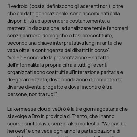
Calabria
Asma & BPCO
“I vedroidi (
così si definiscono gli aderenti ndr.
), oltre
che dal dato generazionale sono accomunati dalla
Campania
Car-T
disponibilità ad apprendere costantemente, a
mettersi in discussione, ad analizzare temi e fenomeni
senza barriere ideologiche o tesi precostituite,
Emilia-Romagna
Colesterolo & coronaropatie
secondo una chiave interpretativa lungimirante che
vada oltre la contingenza dei dibattiti in corso”.
Friuli Venezia Giulia
Dermatite Atopica
“veDrò – conclude la presentazione – ha fatto
dell’informalità la propria cifra e tutti gli eventi
Lazio
Diabete & glucometri
organizzati sono costruiti sull’interazione paritaria e
de-gerarchizzata, dove l’ibridazione di competenze
Liguria
Disturbi dell’umore
diverse diventa progetto e dove l’incontro è tra
persone, non tra ruoli”.
Lombardia
Dolore
La kermesse clou di veDrò è la tre giorni agostana che
Marche
Donna & Salute
si svolge a Dro in provincia di Trento, che l’hanno
scorso si intitolava, senza falsa modestia, “We can be
heroes!” e che vede ogni anno la partecipazione di
Molise
Epatiti