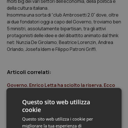
molti big dei vari settori dell’economia, della politica e
della cultura italiana.
Piemonte
HIV
Insomma una sorta di “club Ambrosetti 2.0” dove, oltre
ai due fondatori oggi a capo del Governo, troviamo ben
Provincia Autonoma di Bolzano
Infezioni & Febbre
5 ministri, assolutamente bipartisan, tra gli attivi
protagonisti delle idee e del dibattito animato dal think
Provincia Autonoma di Trento
Ipertensione & Scompenso
net: Nunzia De Girolamo, Beatrice Lorenzin, Andrea
Orlando, Josefa Idem e Filippo Patroni Griffi.
Puglia
Malattie rare
Sardegna
Malattia di Crohn & Rettocolite Ulcerosa
Articoli correlati:
Sicilia
Neuroscienze & patologie neurodegenerative
Governo. Enrico Letta ha sciolto la riserva. Ecco
tutti i ministri
Toscana
Obesità
Questo sito web utilizza
27 Aprile 2013
© Riproduzione riservata
cookie
Umbria
Oftalmologia
Questo sito web utilizza i cookie per
migliorare la tua esperienza di