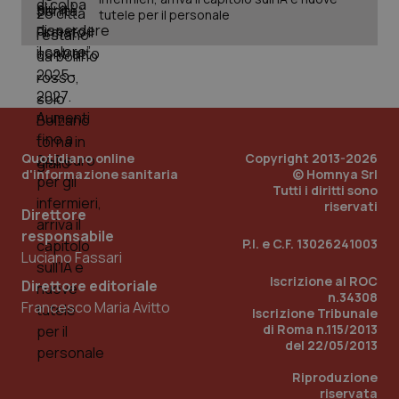
tutele per il personale
_ga
1 anno
Google LLC
mes
.quotidianosanita.it
Quotidiano online
Copyright 2013-2026
d'informazione sanitaria
© Homnya Srl
Tutti i diritti sono
riservati
Direttore
responsabile
P.I. e C.F. 13026241003
Luciano Fassari
Iscrizione al ROC
Direttore editoriale
n.34308
Francesco Maria Avitto
Iscrizione Tribunale
di Roma n.115/2013
del 22/05/2013
Riproduzione
riservata