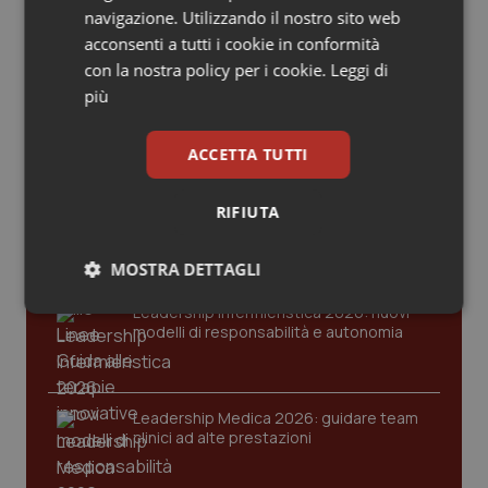
Valle D’Aosta
Oncodermatologia
Ultime analisi e review da QS Pro
navigazione. Utilizzando il nostro sito web
acconsenti a tutti i cookie in conformità
Gold
Veneto
Oncoematologia
con la nostra policy per i cookie.
Leggi di
più
Cloud sanitario: infrastrutture,
Oncologia & Nutrizione
compliance, GDPR e Risk management
ACCETTA TUTTI
Psoriasi & pelle
Gestione dell'Ipertensione resistente:
RIFIUTA
dalle Linee Guida alle terapie innovative
Quotidiano Cardiologia
MOSTRA DETTAGLI
Quotidiano Chirurgia
Leadership Infermieristica 2026: nuovi
Necessari
Statistici
Marketing
modelli di responsabilità e autonomia
Quotidiano Oncologia
Quotidiano Pediatria
Leadership Medica 2026: guidare team
clinici ad alte prestazioni
Rene & patologie urogenitali
Necessari
Statistici
Marketing