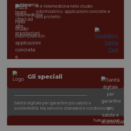
AI e telemedicina nello studio
odontoiatrico: applicazioni concrete e
uso protetto
_ga_KM60CM4NPH
.quotidianosanita.it
1 anno
mes
Gli speciali
Sanità digitale per garantire più salute e
sostenibilità. Ma servono standard e condivisione
Tutti gli speciali
Fornitore
/
Nome
Scadenza
Descrizion