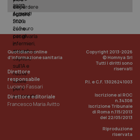
web
uti
nuo
ver
dell
You
YSC
Sessione
Que
Google LLC
imp
.youtube.com
You
ten
vis
Quotidiano online
Copyright 2013-2026
vid
d'informazione sanitaria
© Homnya Srl
Tutti i diritti sono
__Secure-
.youtube.com
5 mesi 4
Que
ROLLOUT_TOKEN
settimane
imp
riservati
Direttore
You
ges
responsabile
del
P.I. e C.F. 13026241003
e d
Luciano Fassari
per
del
Iscrizione al ROC
Direttore editoriale
ute
n.34308
Francesco Maria Avitto
Iscrizione Tribunale
tracking-sites-
www.quotidianosanita.it
4
Que
di Roma n.115/2013
ironfish-tracking-
settimane
imp
named-enable
2 giorni
dal
del 22/05/2013
per 
sis
Riproduzione
sol
ute
riservata
ide