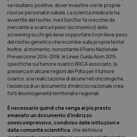
se risultano positive, dover investire con le proprie
risorse personali in salute. La scienza medica le ha
avvertite del rischio, ma il Ssn/Ssr fa orecchie da
mercante e scarica il peso (economico) dello
screening su chi già deve sopportare il non lieve peso
del rischio genetico che incombe sulla propria testa!
Inoltre, al momento, nonostante il Piano Nazionale
Prevenzione 2014-2018, le Linee Guida Aiom 2015
specifiche sul tumore ovarico BRCA associato, la
presenza in alcune regioni dei Pdta per il tumore
CookieScriptConsent
5 mesi
CookieScript
settim
www.quotidianosanita.it
ovarico, e la realizzazione di alcune reti oncologiche,
l’assenza di un documento d’indirizzo nazionale crea
forti disomogeneità territoriali e regionali.
È necessario quindi che venga al più presto
emanato un documento d’indirizzo
omnicomprensivo, condiviso dalle istituzioni e
dalla comunità scientifica
, che definisca