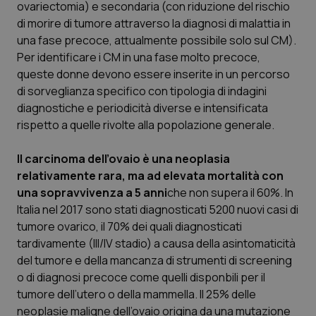
ovariectomia) e secondaria (con riduzione del rischio
Salute orale & impianti
di morire di tumore attraverso la diagnosi di malattia in
una fase precoce, attualmente possibile solo sul CM).
Sangue & coagulazione
Per identificare i CM in una fase molto precoce,
queste donne devono essere inserite in un percorso
Tiroide
di sorveglianza specifico con tipologia di indagini
diagnostiche e periodicità diverse e intensificata
rispetto a quelle rivolte alla popolazione generale.
Tumore al seno
Il carcinoma dell’ovaio è una neoplasia
Tumore ovarico
relativamente rara, ma ad elevata mortalità con
una sopravvivenza a 5 anni
che non supera il 60%. In
Tumori del Polmone & Testa Collo
Italia nel 2017 sono stati diagnosticati 5200 nuovi casi di
tumore ovarico, il 70% dei quali diagnosticati
Tumori gastrointestinali
tardivamente (III/IV stadio) a causa della asintomaticità
del tumore e della mancanza di strumenti di screening
Ulcera & Reflusso
o di diagnosi precoce come quelli disponbili per il
tumore dell’utero o della mammella. Il 25% delle
Vaccini
neoplasie maligne dell’ovaio origina da una mutazione