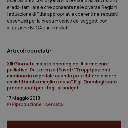
esattamente come gestire le persone ad alto rischio
eredo-familiare e che consenta nelle diverse Regioni
tracking-sites-ironfish-
www.quotidianosanita.it
4
l’attuazione di Pdta appropriati e coerenti nei requisiti
tracking-enable
settim
2 gior
essenziali per la presa in carico dei soggetti con
mutazione BRCA sani e malati.
tracking-sites-ironfish-
www.quotidianosanita.it
4
session-id
settim
Articoli correlati:
2 gior
XIII Giornata malato oncologico. Allarme cure
palliative, De Lorenzo (Favo): “Troppi pazienti
muoiono in ospedale quando potrebbero essere
_ga
1 anno
Google LLC
mes
.quotidianosanita.it
assistiti molto meglio a casa”. E gli Oncologi sono
preoccupati per i tagli al budget
17 Maggio 2018
© Riproduzione riservata