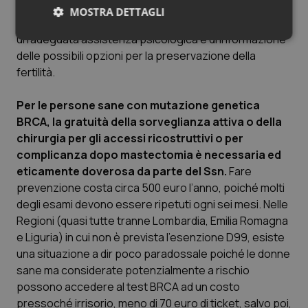
delle esigenze psico-fisiche, anagrafiche e socio-
MOSTRA DETTAGLI
familiari della singola persona che ha diritto di ricevere
un’adeguata assistenza psicologica e di informazione
Necessari
Statistici
Marketing
delle possibili opzioni per la preservazione della
fertilità.
Per le persone sane con mutazione genetica
BRCA, la gratuità della sorveglianza attiva o della
chirurgia per gli accessi ricostruttivi o per
Necessari
Statistici
Marketing
complicanza dopo mastectomia è necessaria ed
I cookie necessari contribuiscono a rendere fruibile il
eticamente doverosa da parte del Ssn.
Fare
sito web abilitandone funzionalità di base quali la
navigazione sulle pagine e l'accesso alle aree
prevenzione costa circa 500 euro l’anno, poiché molti
protette del sito. Il sito web non è in grado di
degli esami devono essere ripetuti ogni sei mesi. Nelle
funzionare correttamente senza questi cookie.
Regioni (quasi tutte tranne Lombardia, Emilia Romagna
Nome
Fornitore
/
Dominio
Scaden
e Liguria) in cui non è prevista l’esenzione D99, esiste
VISITOR_PRIVACY_METADATA
5 mesi
YouTube
una situazione a dir poco paradossale poiché le donne
settim
.youtube.com
sane ma considerate potenzialmente a rischio
possono accedere al test BRCA ad un costo
pressoché irrisorio, meno di 70 euro di ticket, salvo poi,