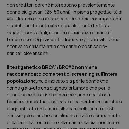
non ereditari perché interessano prevalentemente
Piemonte
HIV
donne più giovani (25-50 anni), in piena progettualità di
vita, di studio o professionale, di coppia con importanti
Provincia Autonoma di Bolzano
Infezioni & Febbre
ricadute anche sulla vita sessuale e sulla fertilità:
ragazze senza figli, donne in gravidanza o madri di
bimbi piccoli. Ogni aspetto di queste giovani vite viene
Provincia Autonoma di Trento
Ipertensione & Scompenso
sconvolto dalla malattia con danni e costi socio-
sanitari elevatissimi.
Puglia
Malattie rare
Il test genetico BRCA1/BRCA2 non viene
Sardegna
Malattia di Crohn & Rettocolite Ulcerosa
raccomandato come test di screening sull’intera
popolazione,
ma è indicato sia per le donne che
Sicilia
Neuroscienze & patologie neurodegenerative
hanno già avuto una diagnosi di tumore che per le
donne sane ma a rischio perché hanno una storia
Toscana
Obesità
familiare di malattia e nel caso di pazienti in cui sia stato
diagnosticato un tumore alla mammella prima dei 50
Umbria
Oftalmologia
anni singolo o anche con almeno un altro componente
della famiglia con tumore alla mammella diagnosticato