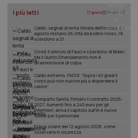
Dominio
Nome
Fornitore
/
Dominio
Scadenza
Des
_ga_0VMQEQKQ1N
.quotidianosanita.it
1 anno 1
Questo
I più letti
[7 giorni]
[30 giorni]
mese
cookie
VISITOR_INFO1_LIVE
5 mesi 4
Que
Google LLC
viene
settimane
imp
.youtube.com
utilizzato
You
da Google
ten
Caldo, segnali di lenta ritirata dell'ondata: il 7
Analytics
pre
agosto restano 26 città da bollino rosso, l'8
per
del
scendono a 21
mantener
vid
lo stato
inco
della
può
Covid. Il silenzio di Fauci e il perdono di Biden.
sessione.
det
Ma il Quinto Emendamento non è
vis
web
un’ammissione di colpa
uti
nuo
ver
Caldo estremo, FADOI: “Sopra i 40 gradi il
dell
corpo può non riuscire più a disperdere il
You
calore”
__Secure-YNID
.youtube.com
5 mesi 4
Que
settimane
imp
Comparto Sanità. Firmato il contratto 2025-
You
2027. Aumenti fino a 240 euro per gli
ten
pre
infermieri, arriva il capitolo sull'IA e nuove
del
tutele per il personale
vid
inco
Eclissi solare del 12 agosto 2026, come
può
det
osservarla in sicurezza
vis