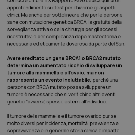
con luci e ombre. Il X Rapporto Favo dedica quindi un
approfondimento sul test per chiarirne gli aspetti
Scienza e Farmaci
clinici. Ma anche per sottolineare che per le persone
sane con mutazione genetica BRCA, la gratuità della
sorveglianza attiva o della chirurgia per gli accessi
Studi e Analisi
ricostruttivi o per complicanza dopo mastectomia è
necessaria ed eticamente doverosa da parte del Ssn.
Lettere al direttore
Avere ereditato un gene BRCA1 o BRCA2 mutato
Edizioni Regionali
determina un aumentato rischio di sviluppare un
tumore alla mammella o all’ovaio, ma non
QS Pro
rappresenta un evento ineluttabile,
perché una
persona con BRCA mutato possa sviluppare un
Professionisti Sanitari.AI
tumore è necessario che si verifichino altri eventi
genetici “avversi”, spesso esterni all’individuo.
Abruzzo
QS Pro Gold
Il tumore della mammella e il tumore ovarico pur se
QS Club
Newsletter
molto diversi per incidenza, mortalità, prevalenza e
Basilicata
Artrite & artrosi
sopravvivenza e in generale storia clinica e impatto