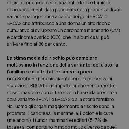
socio-economico per le pazienti e le loro famiglie,
Calabria
Asma & BPCO
sono accomunati dalla possibilità della presenza di una
variante patogenetica a carico dei geni BRCA1 o
Campania
Car-T
BRCA2 che attribuisce a una donna un alto rischio
cumulativo di sviluppare un carcinoma mammario (CM)
Emilia-Romagna
Colesterolo & coronaropatie
e carcinoma ovarico (CO), che, in alcuni casi, può
arrivare fino all’80 per cento.
Friuli Venezia Giulia
Dermatite Atopica
La stima media del rischio può cambiare
Lazio
Diabete & glucometri
moltissimo in funzione della variante, della storia
familiare e di altri fattori ancora poco
noti.
Sebbene il rischio sia inferiore, la presenza di
Liguria
Disturbi dell’umore
mutazione BRCA ha un impatto anche nei soggetti di
sesso maschile con differenze in base alla presenza
Lombardia
Dolore
della variante BRCA 1 o BRCA 2 e alla storia familiare.
Nell’uomo gli organi maggiormente a rischio sono la
Marche
Donna & Salute
prostata, il pancreas, la mammella, il colon e la cute
(melanomi). I tumori mammari ereditari (5-7% del
Molise
Epatiti
totale) si comportano in modo molto diverso da quelli