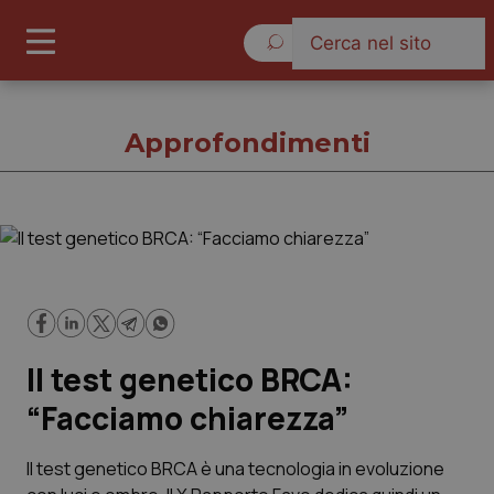
Venerdì 7 Agosto 2026
Approfondimenti
Approfondimenti
Cronache
Il test genetico BRCA:
Governo e Parlamento
“Facciamo chiarezza”
Regioni e Asl
Il test genetico BRCA è una tecnologia in evoluzione
Lavoro e Professioni