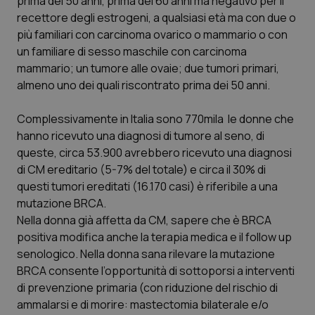
prima dei 50 anni, prima dei 60 anni ma negativo per il
Valle D’Aosta
Oncodermatologia
recettore degli estrogeni, a qualsiasi età ma con due o
più familiari con carcinoma ovarico o mammario o con
Veneto
Oncoematologia
un familiare di sesso maschile con carcinoma
mammario; un tumore alle ovaie; due tumori primari,
Oncologia & Nutrizione
almeno uno dei quali riscontrato prima dei 50 anni.
Psoriasi & pelle
Complessivamente in Italia sono 770mila le donne che
hanno ricevuto una diagnosi di tumore al seno, di
Quotidiano Cardiologia
queste, circa 53.900 avrebbero ricevuto una diagnosi
di CM ereditario (5-7% del totale) e circa il 30% di
Quotidiano Chirurgia
questi tumori ereditati (16.170 casi) è riferibile a una
mutazione BRCA.
Nella donna già affetta da CM, sapere che è BRCA
Quotidiano Oncologia
positiva modifica anche la terapia medica e il follow up
senologico. Nella donna sana rilevare la mutazione
Quotidiano Pediatria
BRCA consente l’opportunità di sottoporsi a interventi
di prevenzione primaria (con riduzione del rischio di
Rene & patologie urogenitali
ammalarsi e di morire: mastectomia bilaterale e/o