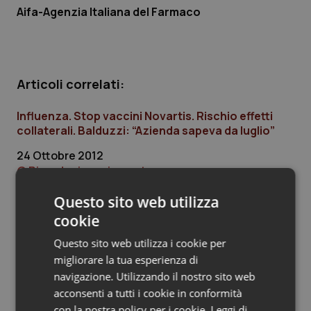
Aifa-Agenzia Italiana del Farmaco
Piemonte
HIV
Provincia Autonoma di Bolzano
Infezioni & Febbre
Articoli correlati:
Provincia Autonoma di Trento
Ipertensione & Scompenso
Influenza. Stop vaccini Novartis. Rischio effetti
collaterali. Balduzzi: “Azienda sapeva da luglio”
Puglia
Malattie rare
24 Ottobre 2012
Sardegna
Malattia di Crohn & Rettocolite Ulcerosa
© Riproduzione riservata
Questo sito web utilizza
Sicilia
Neuroscienze & patologie neurodegenerative
cookie
Ultime analisi e review da QS Pro
Toscana
Obesità
Questo sito web utilizza i cookie per
Gold
migliorare la tua esperienza di
Umbria
Oftalmologia
navigazione. Utilizzando il nostro sito web
Cloud sanitario: infrastrutture,
acconsenti a tutti i cookie in conformità
compliance, GDPR e Risk management
con la nostra policy per i cookie.
Leggi di