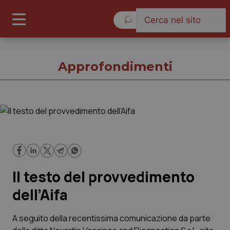
Venerdì 7 Agosto 2026
Approfondimenti
Approfondimenti
Cronache
Il testo del provvedimento
Governo e Parlamento
dell’Aifa
Regioni e Asl
A seguito della recentissima comunicazione da parte
Lavoro e Professioni