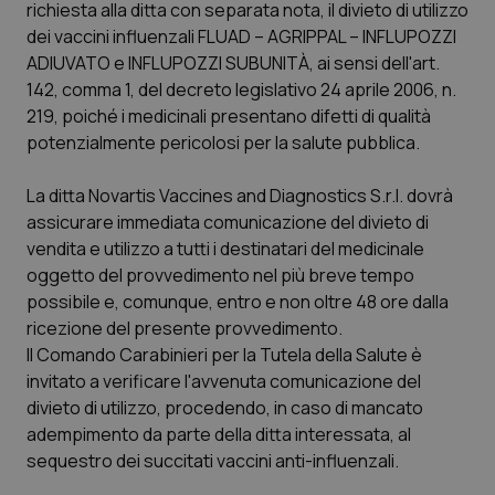
richiesta alla ditta con separata nota, il divieto di utilizzo
Calabria
Asma & BPCO
dei vaccini influenzali FLUAD – AGRIPPAL – INFLUPOZZI
ADIUVATO e INFLUPOZZI SUBUNITÀ, ai sensi dell'art.
Campania
Car-T
142, comma 1, del decreto legislativo 24 aprile 2006, n.
219, poiché i medicinali presentano difetti di qualità
Emilia-Romagna
Colesterolo & coronaropatie
potenzialmente pericolosi per la salute pubblica.
Friuli Venezia Giulia
Dermatite Atopica
La ditta Novartis Vaccines and Diagnostics S.r.l. dovrà
assicurare immediata comunicazione del divieto di
Lazio
Diabete & glucometri
vendita e utilizzo a tutti i destinatari del medicinale
oggetto del provvedimento nel più breve tempo
possibile e, comunque, entro e non oltre 48 ore dalla
Liguria
Disturbi dell’umore
ricezione del presente provvedimento.
Il Comando Carabinieri per la Tutela della Salute è
Lombardia
Dolore
invitato a verificare l'avvenuta comunicazione del
divieto di utilizzo, procedendo, in caso di mancato
Marche
Donna & Salute
adempimento da parte della ditta interessata, al
sequestro dei succitati vaccini anti-influenzali.
Molise
Epatiti