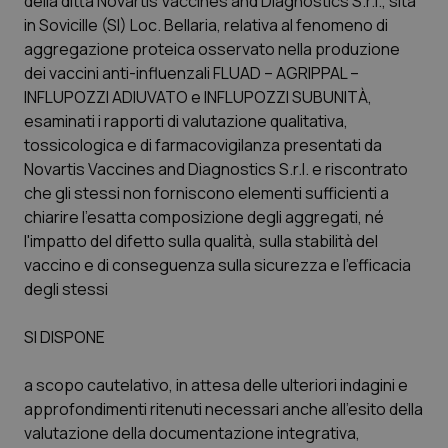
della ditta Novartis Vaccines and Diagnostics S.r.l., sita
in Sovicille (SI) Loc. Bellaria, relativa al fenomeno di
Scienza e Farmaci
aggregazione proteica osservato nella produzione
dei vaccini anti-influenzali FLUAD – AGRIPPAL –
INFLUPOZZI ADIUVATO e INFLUPOZZI SUBUNITÀ,
Studi e Analisi
esaminati i rapporti di valutazione qualitativa,
tossicologica e di farmacovigilanza presentati da
Lettere al direttore
Novartis Vaccines and Diagnostics S.r.l. e riscontrato
che gli stessi non forniscono elementi sufficienti a
Edizioni Regionali
chiarire l'esatta composizione degli aggregati, né
l'impatto del difetto sulla qualità, sulla stabilità del
QS Pro
vaccino e di conseguenza sulla sicurezza e l'efficacia
degli stessi
Professionisti Sanitari.AI
SI DISPONE
Abruzzo
QS Pro Gold
a scopo cautelativo, in attesa delle ulteriori indagini e
QS Club
Newsletter
approfondimenti ritenuti necessari anche all'esito della
Basilicata
Artrite & artrosi
valutazione della documentazione integrativa,