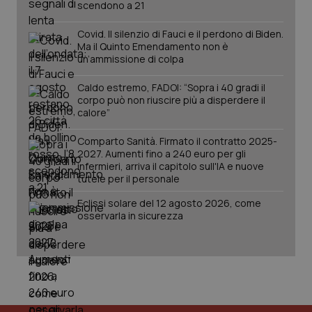
scendono a 21
Covid. Il silenzio di Fauci e il perdono di Biden.
Ma il Quinto Emendamento non è
un’ammissione di colpa
Caldo estremo, FADOI: “Sopra i 40 gradi il
corpo può non riuscire più a disperdere il
calore”
Comparto Sanità. Firmato il contratto 2025-
tracking-sites-ironfish-
www.quotidianosanita.it
4
tracking-enable
2027. Aumenti fino a 240 euro per gli
settim
2 gior
infermieri, arriva il capitolo sull'IA e nuove
tutele per il personale
Eclissi solare del 12 agosto 2026, come
osservarla in sicurezza
tracking-sites-ironfish-
www.quotidianosanita.it
4
session-id
settim
2 gior
_ga
1 anno
Google LLC
mes
.quotidianosanita.it