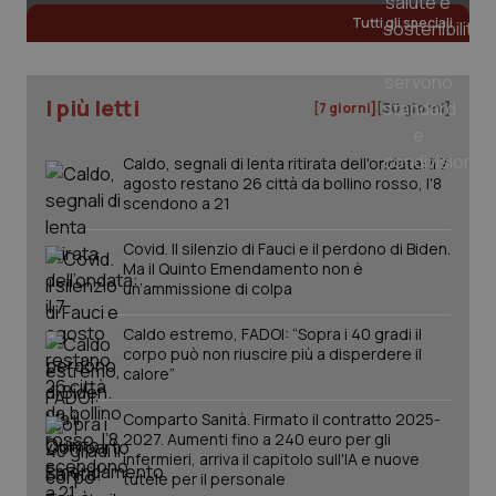
Valle D’Aosta
Oncodermatologia
Necessari
Statistici
Marketing
Tutti gli speciali
I cookie necessari contribuiscono a rendere fruibile il
Veneto
Oncoematologia
sito web abilitandone funzionalità di base quali la
navigazione sulle pagine e l'accesso alle aree
protette del sito. Il sito web non è in grado di
I più letti
[7 giorni]
[30 giorni]
Oncologia & Nutrizione
funzionare correttamente senza questi cookie.
Nome
Fornitore
/
Dominio
Scaden
Caldo, segnali di lenta ritirata dell'ondata: il 7
Psoriasi & pelle
agosto restano 26 città da bollino rosso, l'8
VISITOR_PRIVACY_METADATA
5 mesi
YouTube
settim
.youtube.com
scendono a 21
Quotidiano Cardiologia
Covid. Il silenzio di Fauci e il perdono di Biden.
Ma il Quinto Emendamento non è
Quotidiano Chirurgia
un’ammissione di colpa
Caldo estremo, FADOI: “Sopra i 40 gradi il
Quotidiano Oncologia
corpo può non riuscire più a disperdere il
calore”
Quotidiano Pediatria
Comparto Sanità. Firmato il contratto 2025-
2027. Aumenti fino a 240 euro per gli
infermieri, arriva il capitolo sull'IA e nuove
Rene & patologie urogenitali
tutele per il personale