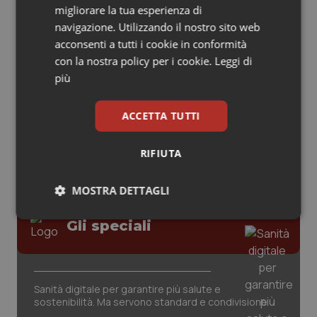
migliorare la tua esperienza di
Piemonte
HIV
navigazione. Utilizzando il nostro sito web
acconsenti a tutti i cookie in conformità
AI e telemedicina nello studio
Provincia Autonoma di Bolzano
Infezioni & Febbre
con la nostra policy per i cookie.
Leggi di
odontoiatrico: applicazioni concrete e
più
uso protetto
Provincia Autonoma di Trento
Ipertensione & Scompenso
ACCETTA TUTTI
Puglia
Malattie rare
RIFIUTA
Sardegna
Malattia di Crohn & Rettocolite Ulcerosa
MOSTRA DETTAGLI
Sicilia
Neuroscienze & patologie neurodegenerative
Necessari
Statistici
Marketing
Gli speciali
Toscana
Obesità
Umbria
Oftalmologia
Sanità digitale per garantire più salute e
sostenibilità. Ma servono standard e condivisione