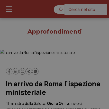
Venerdì 7 Agosto 2026
Approfondimenti
Approfondimenti
Cronache
In arrivo da Roma l’ispezione
Governo e Parlamento
ministeriale
Regioni e Asl
"Il ministro della Salute,
Giulia Grillo
, invierà
Lavoro e Professioni