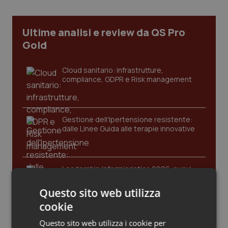
Calabria
Asma & BPCO
Ultime analisi e review da QS Pro
Campania
Car-T
Gold
Emilia-Romagna
Colesterolo & coronaropatie
Cloud sanitario: infrastrutture,
compliance, GDPR e Risk management
Friuli Venezia Giulia
Dermatite Atopica
Lazio
Diabete & glucometri
Gestione dell'Ipertensione resistente:
dalle Linee Guida alle terapie innovative
Liguria
Disturbi dell’umore
Lombardia
Dolore
Leadership Infermieristica 2026: nuovi
modelli di responsabilità e autonomia
Questo sito web utilizza
Marche
Donna & Salute
cookie
Molise
Epatiti
Leadership Medica 2026: guidare team
Questo sito web utilizza i cookie per
clinici ad alte prestazioni