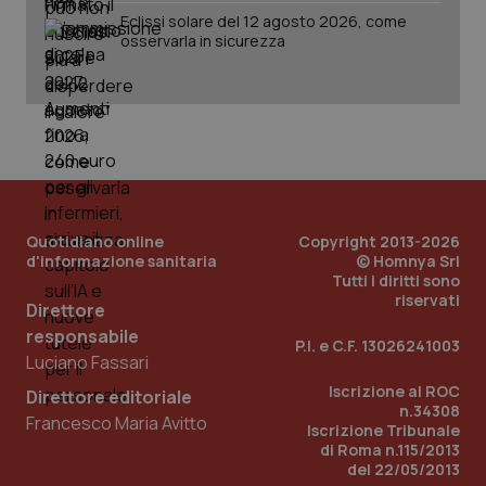
Eclissi solare del 12 agosto 2026, come
Salute orale & impianti
osservarla in sicurezza
CookieScriptConsent
5 mesi
CookieScript
settim
www.quotidianosanita.it
Sangue & coagulazione
Tiroide
Tumore al seno
Quotidiano online
Copyright 2013-2026
Tumore ovarico
d'informazione sanitaria
© Homnya Srl
Tutti i diritti sono
riservati
Tumori del Polmone & Testa Collo
Direttore
tracking-sites-ironfish-
www.quotidianosanita.it
4
responsabile
tracking-enable
settim
P.I. e C.F. 13026241003
2 gior
Luciano Fassari
Tumori gastrointestinali
Iscrizione al ROC
Direttore editoriale
n.34308
Ulcera & Reflusso
Francesco Maria Avitto
Iscrizione Tribunale
tracking-sites-ironfish-
www.quotidianosanita.it
4
di Roma n.115/2013
session-id
settim
del 22/05/2013
2 gior
Vaccini