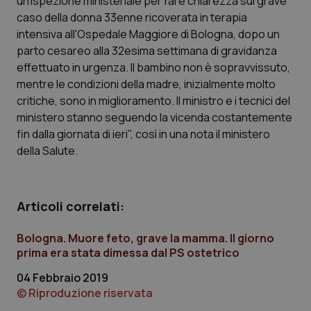
un’ispezione ministeriale per fare chiarezza sul grave
caso della donna 33enne ricoverata in terapia
Scienza e Farmaci
intensiva all'Ospedale Maggiore di Bologna, dopo un
parto cesareo alla 32esima settimana di gravidanza
effettuato in urgenza. Il bambino non è sopravvissuto,
Studi e Analisi
mentre le condizioni della madre, inizialmente molto
critiche, sono in miglioramento. Il ministro e i tecnici del
Lettere al direttore
ministero stanno seguendo la vicenda costantemente
fin dalla giornata di ieri", così in una nota il ministero
Edizioni Regionali
della Salute.
QS Pro
Articoli correlati:
Professionisti Sanitari.AI
Bologna. Muore feto, grave la mamma. Il giorno
Abruzzo
QS Pro Gold
prima era stata dimessa dal PS ostetrico
04 Febbraio 2019
QS Club
Newsletter
Basilicata
Artrite & artrosi
© Riproduzione riservata