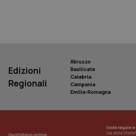
tracking-sites-ironf
tracking-enable
tracking-sites-ironf
session-id
_ga
Abruzzo
Edizioni
Basilicata
Calabria
Regionali
Campania
PHPSESSID
Emilia-Romagna
Sede legale e
_ga_KM60CM4NPH
Via della Stell
Quotidiano online