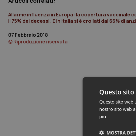
Articoli correlati:
Allarme influenza in Europa: la copertura vaccinale co
il 75% dei decessi. E in Italia si è crollati dal 66% di a
07 Febbraio 2018
© Riproduzione riservata
Questo sito 
Questo sito web ut
nostro sito web ac
più
MOSTRA DET