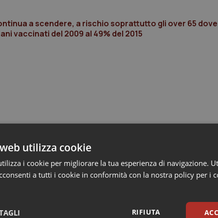
ntinua a scendere, a rischio soprattutto gli over 65 dove 
nziani vaccinati del 2009 al 49% del 2015
web utilizza cookie
ilizza i cookie per migliorare la tua esperienza di navigazione. Ut
consenti a tutti i cookie in conformità con la nostra policy per i 
RIFIUTA
TAGLI
ACC