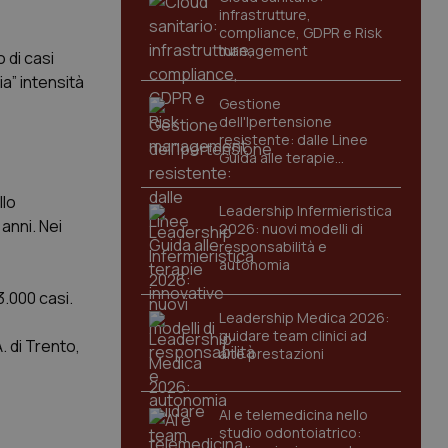
infrastrutture,
compliance, GDPR e Risk
management
 di casi
ia” intensità
Gestione
dell'Ipertensione
resistente: dalle Linee
Guida alle terapie
innovative
llo
Leadership Infermieristica
 anni. Nei
2026: nuovi modelli di
responsabilità e
autonomia
3.000 casi.
Leadership Medica 2026:
guidare team clinici ad
A. di Trento,
alte prestazioni
AI e telemedicina nello
studio odontoiatrico: