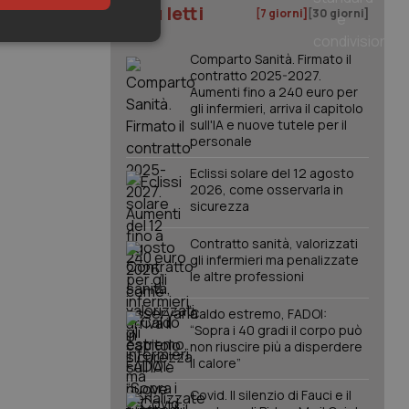
I più letti
[7 giorni]
[30 giorni]
keting
Comparto Sanità. Firmato il
contratto 2025-2027.
Aumenti fino a 240 euro per
gli infermieri, arriva il capitolo
sull'IA e nuove tutele per il
personale
Eclissi solare del 12 agosto
2026, come osservarla in
sicurezza
igazione sulle pagine
kie.
Contratto sanità, valorizzati
gli infermieri ma penalizzate
le altre professioni
er memorizzare le
utente per la loro
 dati sul consenso
Caldo estremo, FADOI:
itiche e
tendo che le loro
“Sopra i 40 gradi il corpo può
ssioni future.
non riuscire più a disperdere
il calore”
l servizio Cookie-
erenze di consenso
sario che il banner
Covid. Il silenzio di Fauci e il
funzioni