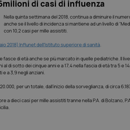
 6milioni di casi di influenza
Nella quinta settimana del 2018, continua a diminuire il numero
anche se il livello di incidenza si mantiene ad un livello di “Med
con 10,2 casi per mille assistiti.
aio 2018) Influnet dell'Istituto superiore di sanità
.
 fasce di età anche se più marcato in quelle pediatriche. Il live
i al di sotto dei cinque anni e a 17,4 nella fascia di età tra 5 e 14
i e a 3,9 negli anziani.
0.000, per un totale, dall’inizio della sorveglianza, di circa 6.18
ore a dieci casi per mille assistiti tranne nella P.A. di Bolzano, P.
cilia.