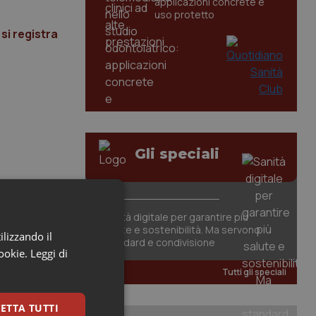
applicazioni concrete e
uso protetto
si registra
Gli speciali
Sanità digitale per garantire più
salute e sostenibilità. Ma servono
ilizzando il
standard e condivisione
cookie.
Leggi di
Tutti gli speciali
ETTA TUTTI