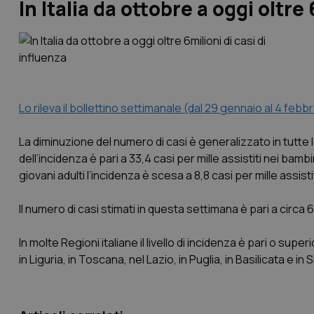
In Italia da ottobre a oggi oltre
Lo rileva il bollettino settimanale (dal 29 gennaio al 4 febbr
La diminuzione del numero di casi è generalizzato in tutte le
dell’incidenza è pari a 33,4 casi per mille assistiti nei bambin
giovani adulti l’incidenza è scesa a 8,8 casi per mille assistit
Il numero di casi stimati in questa settimana è pari a circa 62
In molte Regioni italiane il livello di incidenza è pari o superi
in Liguria, in Toscana, nel Lazio, in Puglia, in Basilicata e in Si