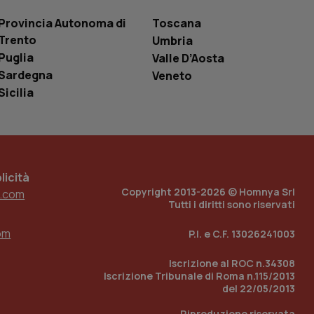
le variabili di
è un numero
Provincia Autonoma di
Toscana
o in cui viene
r il sito, ma un
Trento
Umbria
tato di accesso per
Puglia
Valle D’Aosta
Sardegna
Veneto
a Google Analytics
sione.
Sicilia
 tenere traccia
i Youtube incorporati
tics per mantenere
icità
tore del sito web sta
ell'interfaccia di
Copyright 2013-2026 © Homnya Srl
.com
Tutti i diritti sono riservati
 tenere traccia
i Youtube incorporati
om
P.I. e C.F. 13026241003
tore del sito web sta
ell'interfaccia di
Iscrizione al ROC n.34308
Iscrizione Tribunale di Roma n.115/2013
 tenere traccia
del 22/05/2013
r la gestione
Riproduzione riservata