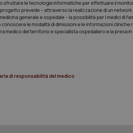
settimane
scelte di consenso e privacy dell'
lo sfruttare le tecnologie informatiche per effettuare il monito
.youtube.com
interazione con il sito. Registra i
Il progetto prevede – attraverso la realizzazione di un network 
del visitatore riguardo a varie pol
impostazioni sulla privacy, garan
dicina generale e ospedale – la possibilità per i medici di fami
preferenze siano onorate nelle se
e conoscere le modalità di dimissioni e le informazioni cliniche r
nt
5 mesi 3
Questo cookie viene utilizzato da
CookieScript
a medico del territorio e specialista ospedaliero e la presa in
settimane
Script.com per ricordare le pref
www.quotidianosanita.it
sui cookie dei visitatori. È neces
dei cookie di Cookie-Script.com 
correttamente.
ish-
www.quotidianosanita.it
4
Questo cookie è impostato dall'a
settimane
abilitare il sistema di tracking a
2 giorni
ish-
www.quotidianosanita.it
4
Questo cookie è impostato dall'a
settimane
assegnare un identificatore generi
parla di responsabilità del medico
2 giorni
1 anno 1
Questo nome di cookie è associa
Google LLC
mese
Universal Analytics, che è un a
.quotidianosanita.it
significativo del servizio di ana
utilizzato da Google. Questo cook
per distinguere utenti unici as
generato in modo casuale come i
cliente. È incluso in ogni richiest
sito e utilizzato per calcolare i dat
sessioni e campagne per i rapporti 
Sessione
Cookie generato da applicazioni 
PHP.net
linguaggio PHP. Si tratta di un id
www.quotidianosanita.it