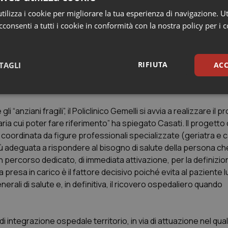
 documentazione necessaria per la richiesta di ausili e/o protesi
 care giver.
ilizza i cookie per migliorare la tua esperienza di navigazione. Ut
assistenziali per la fase post-acuta di carattere domiciliare (AD
consenti a tutti i cookie in conformità con la nostra policy per i 
Alzheimer con letti sollievo etc). Per questo il Policlinico ha gi
re private, Comunali e Regionali per l’inserimento del paziente 
a). Mentre è affidata al personale del Policlinico la pianificazi
RIFIUTA
TAGLI
ACC
e e dei familiari nel percorso assistenziale, garantendo tutte l
sari
Statistici
Mar
i “anziani fragili”, il Policlinico Gemelli si avvia a realizzare il 
ia cui poter fare riferimento” ha spiegato Casati. Il progetto 
io coordinata da figure professionali specializzate (geriatra e 
iù adeguata a rispondere al bisogno di salute della persona che
n percorso dedicato, di immediata attivazione, per la definizio
Necessari
Statistici
Marketing
 presa in carico è il fattore decisivo poiché evita al paziente 
ali di salute e, in definitiva, il ricovero ospedaliero quando
tribuiscono a rendere fruibile il sito web abilitandone funzionalità di base quali la nav
protette del sito. Il sito web non è in grado di funzionare correttamente senza questi coo
Fornitore
/
Dominio
Scadenza
Descrizione
i integrazione ospedale territorio, in via di attuazione nel quale
METADATA
5 mesi 4
Questo cookie viene utilizzato p
YouTube