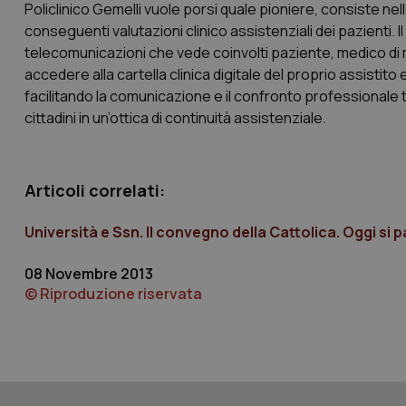
Policlinico Gemelli vuole porsi quale pioniere, consiste nel
conseguenti valutazioni clinico assistenziali dei pazienti. 
telecomunicazioni che vede coinvolti paziente, medico di me
accedere alla cartella clinica digitale del proprio assistito 
CookieScriptConse
facilitando la comunicazione e il confronto professionale tr
cittadini in un’ottica di continuità assistenziale.
tracking-sites-ironf
tracking-enable
Articoli correlati:
tracking-sites-ironf
session-id
Università e Ssn. Il convegno della Cattolica. Oggi si 
_ga
08 Novembre 2013
© Riproduzione riservata
PHPSESSID