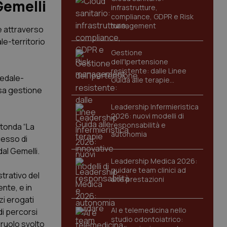
Gemelli
infrastrutture,
compliance, GDPR e Risk
management
e attraverso
le-territorio
Gestione
dell'Ipertensione
resistente: dalle Linee
pedale-
Guida alle terapie
innovative
ssa gestione
Leadership Infermieristica
2026: nuovi modelli di
responsabilità e
rotonda “La
autonomia
cesso di
dal Gemelli.
Leadership Medica 2026:
guidare team clinici ad
strativo del
alte prestazioni
nte, e in
zi erogati
AI e telemedicina nello
di percorsi
studio odontoiatrico:
l ruolo svolto