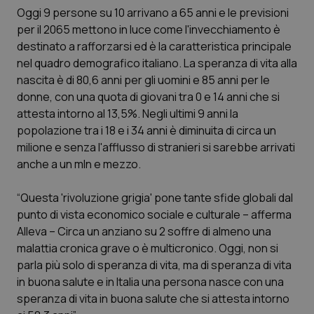
Calabria
Asma & BPCO
Oggi 9 persone su 10 arrivano a 65 anni e le previsioni
per il 2065 mettono in luce come l'invecchiamento è
destinato a rafforzarsi ed è la caratteristica principale
Campania
Car-T
nel quadro demografico italiano. La speranza di vita alla
nascita è di 80,6 anni per gli uomini e 85 anni per le
Emilia-Romagna
Colesterolo & coronaropatie
donne, con una quota di giovani tra 0 e 14 anni che si
attesta intorno al 13,5%. Negli ultimi 9 anni la
Friuli Venezia Giulia
Dermatite Atopica
popolazione tra i 18 e i 34 anni è diminuita di circa un
milione e senza l'afflusso di stranieri si sarebbe arrivati
Lazio
Diabete & glucometri
anche a un mln e mezzo.
Liguria
Disturbi dell’umore
“Questa 'rivoluzione grigia' pone tante sfide globali dal
punto di vista economico sociale e culturale – afferma
Lombardia
Dolore
Alleva – Circa un anziano su 2 soffre di almeno una
malattia cronica grave o è multicronico. Oggi, non si
parla più solo di speranza di vita, ma di speranza di vita
Marche
Donna & Salute
in buona salute e in Italia una persona nasce con una
speranza di vita in buona salute che si attesta intorno
Molise
Epatiti