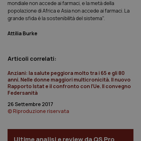
mondiale non accede ai farmaci, e la metà della
I cookie necessari contribuiscono a rendere fruibile il
sito web abilitandone funzionalità di base quali la
popolazione di Africa e Asia non accede ai farmaci. La
navigazione sulle pagine e l'accesso alle aree
grande sfida è la sostenibilità del sistema".
protette del sito. Il sito web non è in grado di
funzionare correttamente senza questi cookie.
Nome
Fornitore
/
Dominio
Scaden
Attilia Burke
VISITOR_PRIVACY_METADATA
5 mesi
YouTube
settim
.youtube.com
Articoli correlati:
Anziani: la salute peggiora molto tra i 65 e gli 80
anni. Nelle donne maggiori multicronicità. Il nuovo
Rapporto Istat e il confronto con l’Ue. Il convegno
Federsanità
26 Settembre 2017
© Riproduzione riservata
Ultime analisi e review da QS Pro