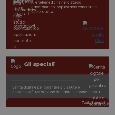
AI e telemedicina nello studio
odontoiatrico: applicazioni concrete e
_ga
1 anno
Google LLC
uso protetto
mes
.quotidianosanita.it
Gli speciali
Sanità digitale per garantire più salute e
sostenibilità. Ma servono standard e condivisione
Tutti gli speciali