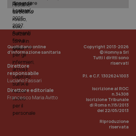
_ga_KM60CM4NPH
.quotidianosanita.it
1 anno
mes
Quotidiano online
Copyright 2013-2026
d'informazione sanitaria
© Homnya Srl
Tutti i diritti sono
Fornitore
/
riservati
Nome
Scadenza
Descrizion
Direttore
Dominio
Nome
Fornitore
/
Dominio
Scadenza
Des
responsabile
_ga_0VMQEQKQ1N
.quotidianosanita.it
1 anno 1
Questo
P.I. e C.F. 13026241003
mese
cookie
Luciano Fassari
VISITOR_INFO1_LIVE
5 mesi 4
Que
Google LLC
viene
settimane
imp
.youtube.com
utilizzato
Iscrizione al ROC
You
Direttore editoriale
da Google
ten
n.34308
Analytics
Francesco Maria Avitto
pre
Iscrizione Tribunale
per
del
di Roma n.115/2013
mantener
vid
lo stato
inco
del 22/05/2013
della
può
sessione.
det
Riproduzione
vis
riservata
web
uti
nuo