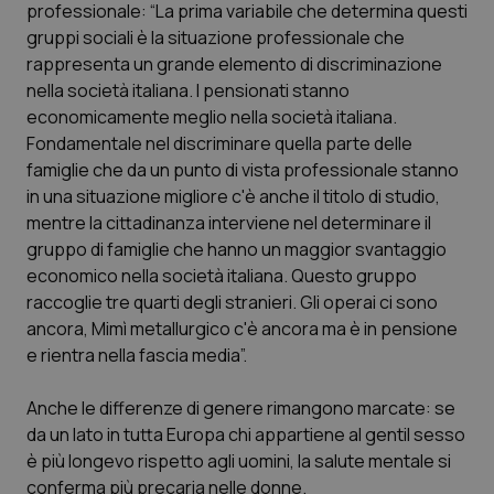
Valle D’Aosta
Oncodermatologia
professionale: “La prima variabile che determina questi
gruppi sociali è la situazione professionale che
Veneto
Oncoematologia
rappresenta un grande elemento di discriminazione
nella società italiana. I pensionati stanno
economicamente meglio nella società italiana.
Oncologia & Nutrizione
Fondamentale nel discriminare quella parte delle
famiglie che da un punto di vista professionale stanno
Psoriasi & pelle
in una situazione migliore c'è anche il titolo di studio,
mentre la cittadinanza interviene nel determinare il
Quotidiano Cardiologia
gruppo di famiglie che hanno un maggior svantaggio
economico nella società italiana. Questo gruppo
Quotidiano Chirurgia
raccoglie tre quarti degli stranieri. Gli operai ci sono
ancora, Mimì metallurgico c'è ancora ma è in pensione
Quotidiano Oncologia
e rientra nella fascia media”.
Quotidiano Pediatria
Anche le differenze di genere rimangono marcate: se
da un lato in tutta Europa chi appartiene al gentil sesso
è più longevo rispetto agli uomini, la salute mentale si
Rene & patologie urogenitali
conferma più precaria nelle donne.