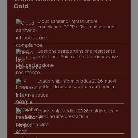
CookieScriptConsent
5 mesi
CookieScript
Gold
settim
www.quotidianosanita.it
Cloud sanitario: infrastrutture,
compliance, GDPR e Risk management
Gestione dell'Ipertensione resistente:
dalle Linee Guida alle terapie innovative
tracking-sites-ironfish-
www.quotidianosanita.it
4
Leadership Infermieristica 2026: nuovi
tracking-enable
settim
modelli di responsabilità e autonomia
2 gior
Leadership Medica 2026: guidare team
tracking-sites-ironfish-
www.quotidianosanita.it
4
clinici ad alte prestazioni
session-id
settim
2 gior