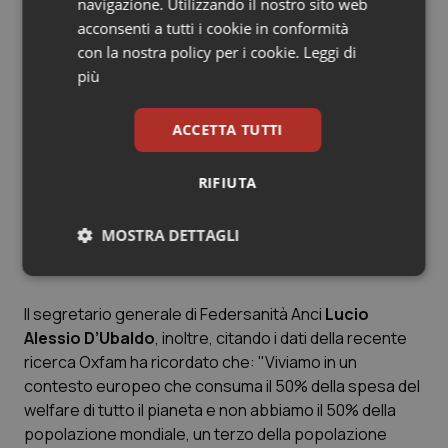
universale, ma che sappiamo poi così non essere,
navigazione. Utilizzando il nostro sito web
poiché nelle diverse aree del Paese i cosiddetti livelli
acconsenti a tutti i cookie in conformità
essenziali di assistenza sono diversi – afferma – I dati
con la nostra policy per i cookie.
Leggi di
sono di estrema importanza perché chi deve
più
affrontare il tema della governance del Paese non può
prescindere dai dati forniti (dalle indagini), soprattutto
ACCETTA TUTTI
in un momento un po' difficile sul piano istituzionale, in
quanto siamo combattuti in termini di governance dalle
RIFIUTA
competenze che ci sono in capo alla regione, in capo
allo Stato, e la famosa legislazione concorrente che
MOSTRA DETTAGLI
sta creando non pochi problemi in termini di una
efficiente gestione del sistema”.
Necessari
Statistici
Marketing
Il segretario generale di Federsanità Anci
Lucio
Alessio D’Ubaldo
, inoltre, citando i dati della recente
ricerca Oxfam ha ricordato che: "Viviamo in un
contesto europeo che consuma il 50% della spesa del
welfare di tutto il pianeta e non abbiamo il 50% della
Necessari
Statistici
Marketing
popolazione mondiale, un terzo della popolazione