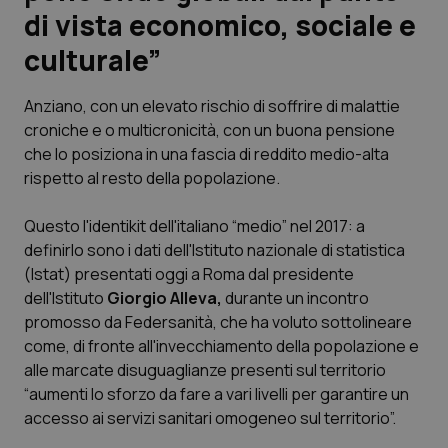
di vista economico, sociale e
Scienza e Farmaci
culturale”
Studi e Analisi
Anziano, con un elevato rischio di soffrire di malattie
croniche e o multicronicità, con un buona pensione
Lettere al direttore
che lo posiziona in una fascia di reddito medio-alta
rispetto al resto della popolazione.
Edizioni Regionali
Questo l'identikit dell'italiano “medio” nel 2017: a
definirlo sono i dati dell'Istituto nazionale di statistica
QS Pro
(Istat) presentati oggi a Roma dal presidente
dell'Istituto
Giorgio Alleva,
durante un incontro
Professionisti Sanitari.AI
promosso da Federsanità,
che ha voluto sottolineare
come, di fronte all'invecchiamento della popolazione e
Abruzzo
QS Pro Gold
alle marcate disuguaglianze presenti sul territorio
“aumenti lo sforzo da fare a vari livelli per garantire un
QS Club
Newsletter
Basilicata
Artrite & artrosi
accesso ai servizi sanitari omogeneo sul territorio”.