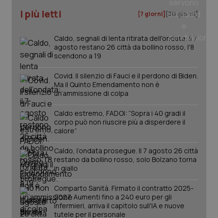
I più letti
[7 giorni]
[30 giorni]
Caldo, segnali di lenta ritirata dell'ondata: il 7
PHPSESSID
Sessio
PHP.net
agosto restano 26 città da bollino rosso, l'8
www.quotidianosanita.it
scendono a 19
Covid. Il silenzio di Fauci e il perdono di Biden.
Ma il Quinto Emendamento non è
un’ammissione di colpa
Caldo estremo, FADOI: “Sopra i 40 gradi il
corpo può non riuscire più a disperdere il
calore”
Caldo, l’ondata prosegue. Il 7 agosto 26 città
restano da bollino rosso, solo Bolzano torna
in giallo
Comparto Sanità. Firmato il contratto 2025-
2027. Aumenti fino a 240 euro per gli
infermieri, arriva il capitolo sull'IA e nuove
tutele per il personale