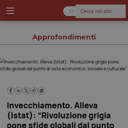
Domenica 9 Agosto 2026
Approfondimenti
Approfondimenti
Cronache
Governo e Parlamento
Invecchiamento. Alleva
Regioni e Asl
(Istat): “Rivoluzione grigia
pone sfide globali dal punto
Lavoro e Professioni