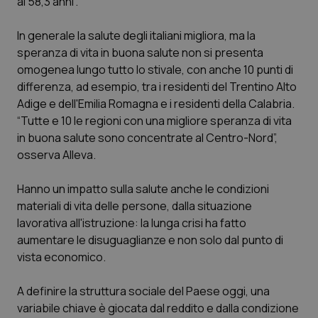
ai 58,3 anni”.
Piemonte
HIV
In generale la salute degli italiani migliora, ma la
speranza di vita in buona salute non si presenta
Provincia Autonoma di Bolzano
Infezioni & Febbre
omogenea lungo tutto lo stivale, con anche 10 punti di
differenza, ad esempio, tra i residenti del Trentino Alto
Provincia Autonoma di Trento
Ipertensione & Scompenso
Adige e dell'Emilia Romagna e i residenti della Calabria.
“Tutte e 10 le regioni con una migliore speranza di vita
Puglia
Malattie rare
in buona salute sono concentrate al Centro-Nord”,
osserva Alleva.
Sardegna
Malattia di Crohn & Rettocolite Ulcerosa
Hanno un impatto sulla salute anche le condizioni
materiali di vita delle persone, dalla situazione
Sicilia
Neuroscienze & patologie neurodegenerative
lavorativa all'istruzione: la lunga crisi ha fatto
aumentare le disuguaglianze e non solo dal punto di
Toscana
Obesità
vista economico.
Umbria
Oftalmologia
A definire la struttura sociale del Paese oggi, una
variabile chiave è giocata dal reddito e dalla condizione