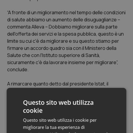
Salute orale & impianti
“A fronte di un miglioramento nel tempo delle condizioni
di salute abbiamo un aumento delle disuguaglianze –
Sangue & coagulazione
commenta Alleva – Dobbiamo migliorare sulla parte
dell'offerta dei servizi e la spesa pubblica, questo è un
Tiroide
limite su cui c'è da migliorare e su questo stiamo per
firmare un accordo quadro sia con il Ministero della
Tumore al seno
Salute che con l'Istituto superiore di Sanità,
sicuramente c'è da lavorare insieme per migliorare”,
Tumore ovarico
conclude.
A rimarcare quanto detto dal presidente Istat, il
Tumori del Polmone & Testa Collo
direttore generale dell'Iss e oramai dimissionario
presidente di Federsanità Anci,
Angelo Lino Del
Tumori gastrointestinali
Questo sito web utilizza
Favero
, che ha sottolineato che “oggi, uno dei grandi
cookie
temi che si sta affrontando anche in sede politico-
Ulcera & Reflusso
istituzionale è quello delle disuguaglianze in termini
Questo sito web utilizza i cookie per
dell'accesso al bene salute, che dovrebbe essere
migliorare la tua esperienza di
Vaccini