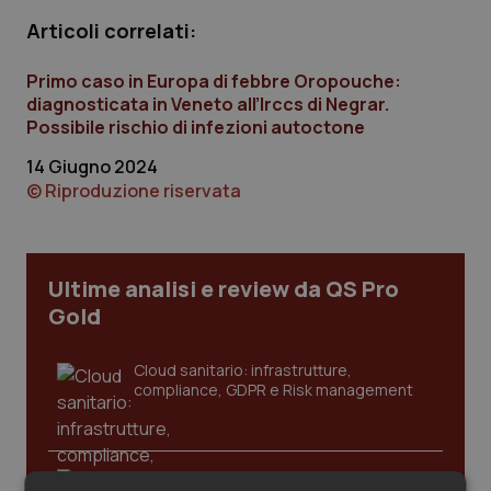
Calabria
Asma & BPCO
Articoli correlati:
Campania
Car-T
Primo caso in Europa di febbre Oropouche:
diagnosticata in Veneto all’Irccs di Negrar.
Possibile rischio di infezioni autoctone
Emilia-Romagna
Colesterolo & coronaropatie
14 Giugno 2024
Friuli Venezia Giulia
Dermatite Atopica
© Riproduzione riservata
Lazio
Diabete & glucometri
Ultime analisi e review da QS Pro
Liguria
Disturbi dell’umore
Gold
Lombardia
Dolore
Cloud sanitario: infrastrutture,
compliance, GDPR e Risk management
Marche
Donna & Salute
Molise
Epatiti
Gestione dell'Ipertensione resistente: