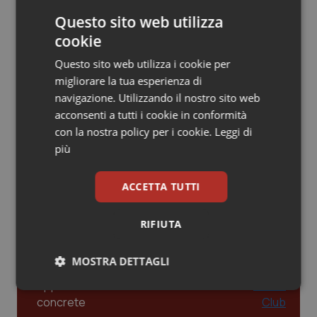
dalle Linee Guida alle terapie innovative
Questo sito web utilizza
Piemonte
HIV
cookie
Leadership Infermieristica 2026: nuovi
Provincia Autonoma di Bolzano
Infezioni & Febbre
Questo sito web utilizza i cookie per
modelli di responsabilità e autonomia
migliorare la tua esperienza di
Provincia Autonoma di Trento
Ipertensione & Scompenso
navigazione. Utilizzando il nostro sito web
acconsenti a tutti i cookie in conformità
Leadership Medica 2026: guidare team
con la nostra policy per i cookie.
Leggi di
Puglia
Malattie rare
clinici ad alte prestazioni
più
Sardegna
Malattia di Crohn & Rettocolite Ulcerosa
ACCETTA TUTTI
AI e telemedicina nello studio
Sicilia
Neuroscienze & patologie neurodegenerative
odontoiatrico: applicazioni concrete e
uso protetto
RIFIUTA
Toscana
Obesità
MOSTRA DETTAGLI
Umbria
Oftalmologia
Necessari
Statistici
Marketing