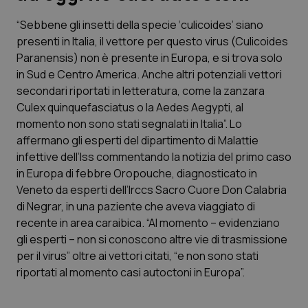
“Sebbene gli insetti della specie ‘culicoides’ siano
Scienza e Farmaci
presenti in Italia, il vettore per questo virus (Culicoides
Paranensis) non è presente in Europa, e si trova solo
Studi e Analisi
in Sud e Centro America. Anche altri potenziali vettori
secondari riportati in letteratura, come la zanzara
Lettere al direttore
Culex quinquefasciatus o la Aedes Aegypti, al
momento non sono stati segnalati in Italia”. Lo
Edizioni Regionali
affermano gli esperti del dipartimento di Malattie
infettive dell’Iss commentando la notizia del primo caso
in Europa di febbre Oropouche, diagnosticato in
QS Pro
Veneto da esperti dell’Irccs Sacro Cuore Don Calabria
di Negrar, in una paziente che aveva viaggiato di
Professionisti Sanitari.AI
recente in area caraibica. “Al momento – evidenziano
gli esperti – non si conoscono altre vie di trasmissione
Abruzzo
QS Pro Gold
per il virus” oltre ai vettori citati, “e non sono stati
riportati al momento casi autoctoni in Europa”.
QS Club
Newsletter
Basilicata
Artrite & artrosi