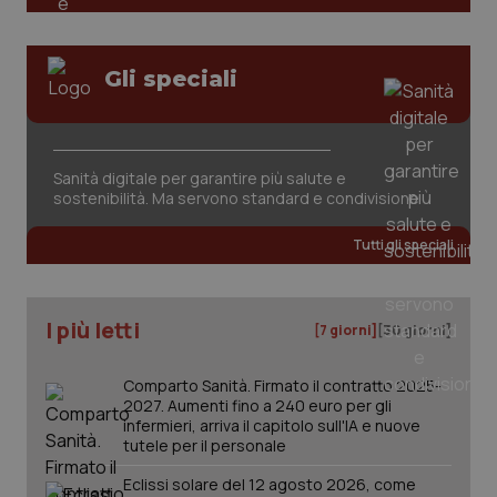
Valle D’Aosta
Oncodermatologia
Veneto
Oncoematologia
Gli speciali
Oncologia & Nutrizione
Necessari
Statistici
Marketing
I cookie necessari contribuiscono a rendere fruibile il
Psoriasi & pelle
sito web abilitandone funzionalità di base quali la
Sanità digitale per garantire più salute e
navigazione sulle pagine e l'accesso alle aree
sostenibilità. Ma servono standard e condivisione
protette del sito. Il sito web non è in grado di
funzionare correttamente senza questi cookie.
Quotidiano Cardiologia
Tutti gli speciali
Nome
Fornitore
/
Dominio
Scaden
Quotidiano Chirurgia
VISITOR_PRIVACY_METADATA
5 mesi
YouTube
settim
.youtube.com
I più letti
[7 giorni]
[30 giorni]
Quotidiano Oncologia
Comparto Sanità. Firmato il contratto 2025-
Quotidiano Pediatria
2027. Aumenti fino a 240 euro per gli
infermieri, arriva il capitolo sull'IA e nuove
tutele per il personale
Rene & patologie urogenitali
Eclissi solare del 12 agosto 2026, come