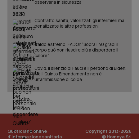
osservarla in sicurezza
Salute orale & impianti
Contratto sanità, valorizzati gli infermieri ma
Sangue & coagulazione
penalizzate le altre professioni
Tiroide
CookieScriptConsent
5 mesi
Caldo estremo, FADOI: “Sopra i 40 gradi il
CookieScript
settim
www.quotidianosanita.it
corpo può non riuscire più a disperdere il
Tumore al seno
calore”
Covid. Il silenzio di Fauci e il perdono di Biden.
Tumore ovarico
Ma il Quinto Emendamento non è
un’ammissione di colpa
Tumori del Polmone & Testa Collo
Tumori gastrointestinali
Ulcera & Reflusso
tracking-sites-ironfish-
www.quotidianosanita.it
4
tracking-enable
settim
Quotidiano online
Copyright 2013-2026
2 gior
Vaccini
d'informazione sanitaria
© Homnya Srl