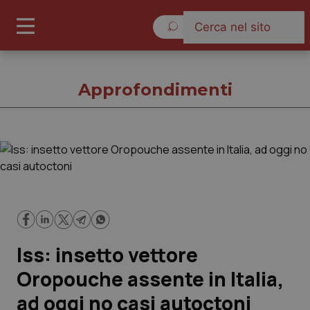
Giovedì 6 Agosto 2026
Approfondimenti
Approfondimenti
Cronache
Governo e Parlamento
Iss: insetto vettore
Regioni e Asl
Oropouche assente in Italia,
ad oggi no casi autoctoni
Lavoro e Professioni