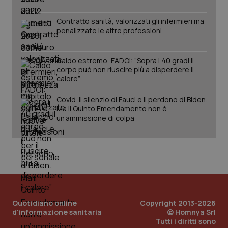
Salute orale & impianti
Contratto sanità, valorizzati gli infermieri ma
penalizzate le altre professioni
Sangue & coagulazione
Caldo estremo, FADOI: “Sopra i 40 gradi il
Tiroide
CookieScriptConsent
5 mesi
CookieScript
corpo può non riuscire più a disperdere il
settim
www.quotidianosanita.it
calore”
Tumore al seno
Covid. Il silenzio di Fauci e il perdono di Biden.
Ma il Quinto Emendamento non è
Tumore ovarico
un’ammissione di colpa
Tumori del Polmone & Testa Collo
Tumori gastrointestinali
tracking-sites-ironfish-
www.quotidianosanita.it
4
Ulcera & Reflusso
tracking-enable
settim
Quotidiano online
Copyright 2013-2026
2 gior
d'informazione sanitaria
© Homnya Srl
Tutti i diritti sono
Vaccini