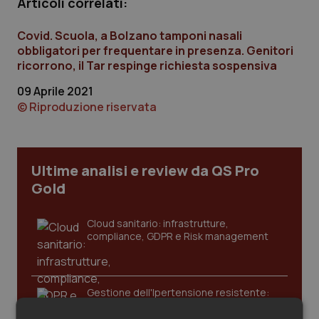
Articoli correlati:
Calabria
Asma & BPCO
Covid. Scuola, a Bolzano tamponi nasali
Campania
Car-T
obbligatori per frequentare in presenza. Genitori
ricorrono, il Tar respinge richiesta sospensiva
Emilia-Romagna
Colesterolo & coronaropatie
09 Aprile 2021
© Riproduzione riservata
Friuli Venezia Giulia
Dermatite Atopica
Lazio
Diabete & glucometri
Ultime analisi e review da QS Pro
Gold
Liguria
Disturbi dell’umore
Cloud sanitario: infrastrutture,
Lombardia
Dolore
compliance, GDPR e Risk management
Marche
Donna & Salute
Gestione dell'Ipertensione resistente:
Molise
Epatiti
dalle Linee Guida alle terapie innovative