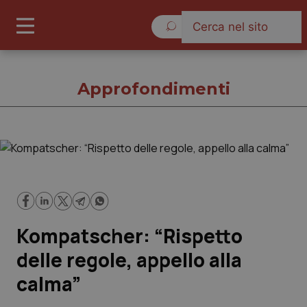
Giovedì 6 Agosto 2026
Approfondimenti
Approfondimenti
Cronache
Kompatscher: “Rispetto
Governo e Parlamento
delle regole, appello alla
Regioni e Asl
calma”
Lavoro e Professioni