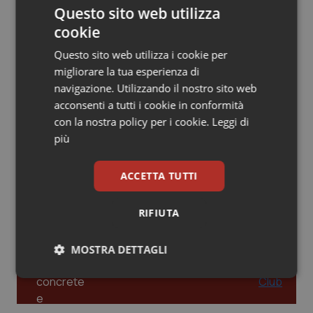
Questo sito web utilizza
Piemonte
HIV
cookie
Leadership Infermieristica 2026: nuovi
Questo sito web utilizza i cookie per
modelli di responsabilità e autonomia
Provincia Autonoma di Bolzano
Infezioni & Febbre
migliorare la tua esperienza di
navigazione. Utilizzando il nostro sito web
Provincia Autonoma di Trento
Ipertensione & Scompenso
acconsenti a tutti i cookie in conformità
Leadership Medica 2026: guidare team
con la nostra policy per i cookie.
Leggi di
clinici ad alte prestazioni
Puglia
Malattie rare
più
Sardegna
Malattia di Crohn & Rettocolite Ulcerosa
ACCETTA TUTTI
AI e telemedicina nello studio
odontoiatrico: applicazioni concrete e
uso protetto
Sicilia
Neuroscienze & patologie neurodegenerative
RIFIUTA
Toscana
Obesità
MOSTRA DETTAGLI
Umbria
Oftalmologia
Necessari
Statistici
Marketing