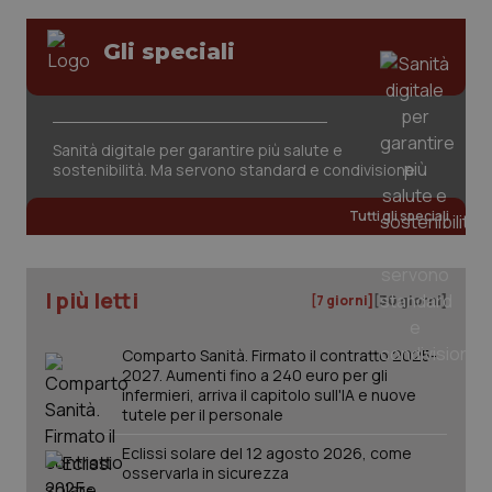
Valle D’Aosta
Oncodermatologia
Gli speciali
Veneto
Oncoematologia
Necessari
Statistici
Marketing
Oncologia & Nutrizione
I cookie necessari contribuiscono a rendere fruibile il
Sanità digitale per garantire più salute e
sito web abilitandone funzionalità di base quali la
sostenibilità. Ma servono standard e condivisione
Psoriasi & pelle
navigazione sulle pagine e l'accesso alle aree
protette del sito. Il sito web non è in grado di
funzionare correttamente senza questi cookie.
Tutti gli speciali
Quotidiano Cardiologia
Nome
Fornitore
/
Dominio
Scaden
VISITOR_PRIVACY_METADATA
5 mesi
YouTube
Quotidiano Chirurgia
settim
I più letti
.youtube.com
[7 giorni]
[30 giorni]
Quotidiano Oncologia
Comparto Sanità. Firmato il contratto 2025-
2027. Aumenti fino a 240 euro per gli
infermieri, arriva il capitolo sull'IA e nuove
Quotidiano Pediatria
tutele per il personale
Eclissi solare del 12 agosto 2026, come
Rene & patologie urogenitali
osservarla in sicurezza