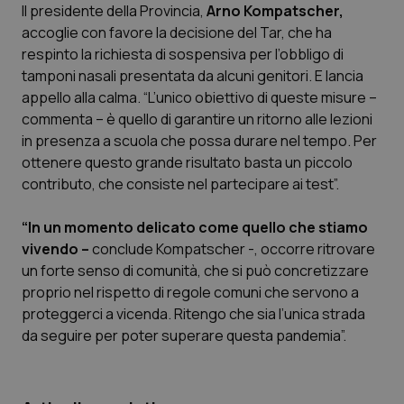
Il presidente della Provincia,
Arno Kompatscher,
accoglie con favore la decisione del Tar, che ha
Scienza e Farmaci
respinto la richiesta di sospensiva per l’obbligo di
tamponi nasali presentata da alcuni genitori. E lancia
Studi e Analisi
appello alla calma. “L’unico obiettivo di queste misure –
commenta – è quello di garantire un ritorno alle lezioni
Lettere al direttore
in presenza a scuola che possa durare nel tempo. Per
ottenere questo grande risultato basta un piccolo
Edizioni Regionali
contributo, che consiste nel partecipare ai test”.
“In un momento delicato come quello che stiamo
QS Pro
vivendo –
conclude Kompatscher -, occorre ritrovare
un forte senso di comunità, che si può concretizzare
Professionisti Sanitari.AI
proprio nel rispetto di regole comuni che servono a
proteggerci a vicenda. Ritengo che sia l’unica strada
Abruzzo
QS Pro Gold
da seguire per poter superare questa pandemia”.
QS Club
Newsletter
Basilicata
Artrite & artrosi