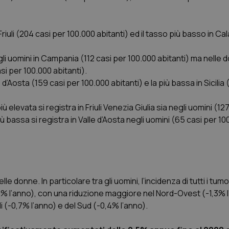
riuli (204 casi per 100.000 abitanti) ed il tasso più basso in Ca
Necessari
Statistici
Marketing
li uomini in Campania (112 casi per 100.000 abitanti) ma nelle d
tribuiscono a rendere fruibile il sito web abilitandone funzionalità di base quali la nav
protette del sito. Il sito web non è in grado di funzionare correttamente senza questi coo
asi per 100.000 abitanti).
e d’Aosta (159 casi per 100.000 abitanti) e la più bassa in Sicilia
Fornitore
/
Dominio
Scadenza
Descrizione
METADATA
5 mesi 4
Questo cookie viene utilizzato p
YouTube
settimane
scelte di consenso e privacy dell'
.youtube.com
ù elevata si registra in Friuli Venezia Giulia sia negli uomini (12
interazione con il sito. Registra i
 bassa si registra in Valle d’Aosta negli uomini (65 casi per 100
del visitatore riguardo a varie pol
impostazioni sulla privacy, garan
preferenze siano onorate nelle se
nt
5 mesi 3
Questo cookie viene utilizzato da
CookieScript
settimane
Script.com per ricordare le pref
www.quotidianosanita.it
sui cookie dei visitatori. È neces
dei cookie di Cookie-Script.com 
correttamente.
elle donne. In particolare tra gli uomini, l’incidenza di tutti i tumo
9% l’anno), con una riduzione maggiore nel Nord-Ovest (-1,3% l
ish-
www.quotidianosanita.it
4
Questo cookie è impostato dall'a
settimane
abilitare il sistema di tracking a
i (-0,7% l’anno) e del Sud (-0,4% l’anno).
2 giorni
ish-
www.quotidianosanita.it
4
Questo cookie è impostato dall'a
settimane
assegnare un identificatore generi