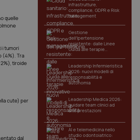
infrastrutture,
compliance, GDPR e Risk
management
no quelle
polmone
Gestione
dell'Ipertensione
resistente: dalle Linee
 i tumori
Guida alle terapie
innovative
o (4%). Tra
2%), tiroide
Leadership Infermieristica
2026: nuovi modelli di
responsabilità e
autonomia
Leadership Medica 2026:
lla cute) per
guidare team clinici ad
alte prestazioni
AI e telemedicina nello
studio odontoiatrico:
sentato dal