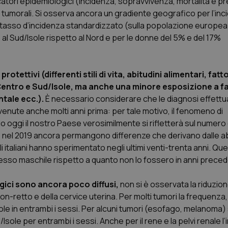
dicatori epidemiologici (incidenza, sopravvivenza, mortalità e p
 tumorali. Si osserva ancora un gradiente geografico per l’in
, il tasso d’incidenza standardizzato (sulla popolazione europea) 
 al Sud/Isole rispetto al Nord e per le donne del 5% e del 17%
tettivi (differenti stili di vita, abitudini alimentari, fatto
 Centro e Sud/Isole, ma anche una minore esposizione a fa
tale ecc.).
È necessario considerare che le diagnosi effettu
nute anche molti anni prima: per tale motivo, il fenomeno di
do oggi il nostro Paese verosimilmente si rifletterà sul numero
ee; nel 2019 ancora permangono differenze che derivano dalle ab
e gli italiani hanno sperimentato negli ultimi venti-trenta anni. Qu
sso maschile rispetto a quanto non lo fossero in anni preced
gici sono ancora poco diffusi,
non si è osservata la riduzion
lon-retto e della cervice uterina. Per molti tumori la frequenza,
ole in entrambi i sessi. Per alcuni tumori (esofago, melanoma) 
sole per entrambi i sessi. Anche per il rene e la pelvi renale l