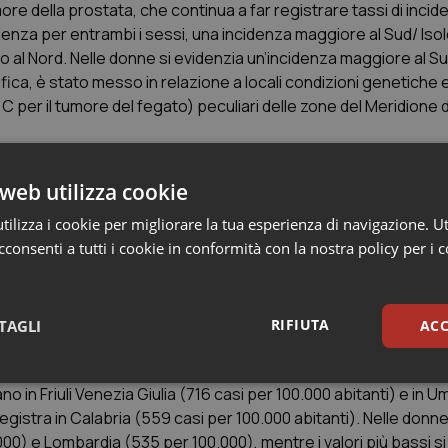
more della prostata, che continua a far registrare tassi di incid
denza per entrambi i sessi, una incidenza maggiore al Sud/ Iso
etto al Nord. Nelle donne si evidenzia un’incidenza maggiore al Su
tifica, è stato messo in relazione a locali condizioni genetiche 
C per il tumore del fegato) peculiari delle zone del Meridione d’
web utilizza cookie
ilizza i cookie per migliorare la tua esperienza di navigazione. Ut
izzati sulla nuova popolazione europea per area geografica e
consenti a tutti i cookie in conformità con la nostra policy per i 
inge, faringe NAS, laringe.
RIFIUTA
TAGLI
ACC
sari
Statistici
Mar
trano in Friuli Venezia Giulia (716 casi per 100.000 abitanti) e in 
registra in Calabria (559 casi per 100.000 abitanti). Nelle donne
00.000) e Lombardia (535 per 100.000), mentre i valori più bassi s