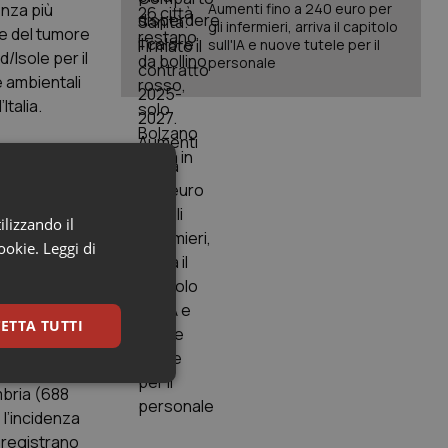
enza più
Aumenti fino a 240 euro per
gli infermieri, arriva il capitolo
le del tumore
sull'IA e nuove tutele per il
d/Isole per il
personale
e ambientali
Italia.
ilizzando il
 sesso (x
cookie.
Leggi di
ETTA TUTTI
keting
Umbria (688
 l’incidenza
i registrano