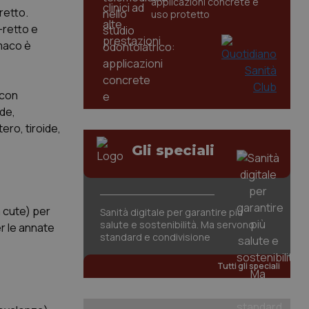
applicazioni concrete e
-retto.
uso protetto
-retto e
omaco è
 con
ide,
ero, tiroide,
Gli speciali
a cute) per
Sanità digitale per garantire più
salute e sostenibilità. Ma servono
er le annate
standard e condivisione
Tutti gli speciali