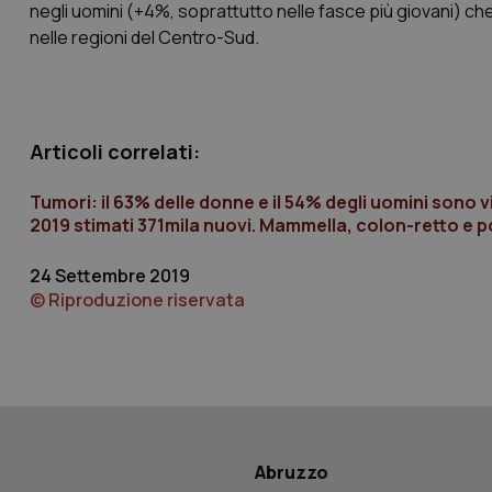
negli uomini (+4%, soprattutto nelle fasce più giovani) che
nelle regioni del Centro-Sud.
__Secure-YNID
Articoli correlati:
YSC
Tumori: il 63% delle donne e il 54% degli uomini sono viv
__Secure-
2019 stimati 371mila nuovi. Mammella, colon-retto e pol
ROLLOUT_TOKEN
24 Settembre 2019
tracking-sites-
ironfish-tracking-
© Riproduzione riservata
named-enable
Abruzzo