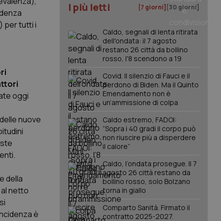
revalenza),
I più letti
[7 giorni]
[30 giorni]
cidenza
per tutti i
Caldo, segnali di lenta ritirata
dell'ondata: il 7 agosto
restano 26 città da bollino
rosso, l'8 scendono a 19
ri
Covid. Il silenzio di Fauci e il
ttori
perdono di Biden. Ma il Quinto
Emendamento non è
ate oggi
un’ammissione di colpa
 delle nuove
Caldo estremo, FADOI:
“Sopra i 40 gradi il corpo può
itudini
non riuscire più a disperdere
este
il calore”
enti.
Caldo, l’ondata prosegue. Il 7
agosto 26 città restano da
e della
bollino rosso, solo Bolzano
 al netto
torna in giallo
si
Comparto Sanità. Firmato il
’incidenza è
contratto 2025-2027.