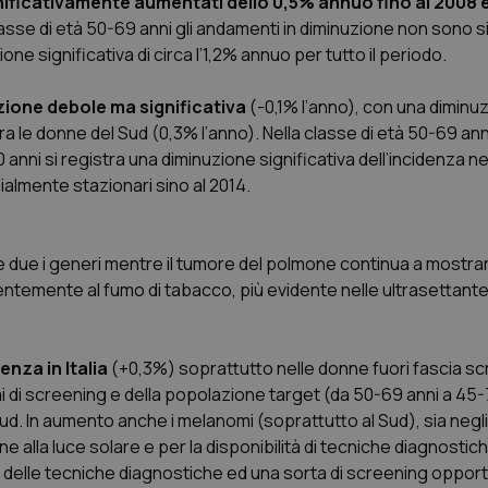
significativamente aumentati dello 0,5% annuo fino al 2008 
2 giorni
asse di età 50-69 anni gli andamenti in diminuzione non sono sig
1 anno 1
Questo nome di cookie è associa
Google LLC
ne significativa di circa l’1,2% annuo per tutto il periodo.
mese
Universal Analytics, che è un a
.quotidianosanita.it
significativo del servizio di ana
utilizzato da Google. Questo cook
uzione debole ma significativa
(-0,1% l’anno), con una diminu
per distinguere utenti unici as
generato in modo casuale come i
le donne del Sud (0,3% l’anno). Nella classe di età 50-69 anni,
cliente. È incluso in ogni richiest
sito e utilizzato per calcolare i dat
nni si registra una diminuzione significativa dell’incidenza n
sessioni e campagne per i rapporti 
ialmente stazionari sino al 2014.
Sessione
Cookie generato da applicazioni 
PHP.net
linguaggio PHP. Si tratta di un id
www.quotidianosanita.it
generico utilizzato per mantenere 
sessione utente. Normalmente 
generato in modo casuale, il mod
ti e due i generi mentre il tumore del polmone continua a mostra
utilizzato può essere specifico pe
ntemente al fumo di tabacco, più evidente nelle ultrasettante
buon esempio è mantenere uno s
un utente tra le pagine.
.quotidianosanita.it
1 anno 1
Questo cookie viene utilizzato d
mese
per mantenere lo stato della ses
nza in Italia
(+0,3%) soprattutto nelle donne fuori fascia s
 di screening e della popolazione target (da 50-69 anni a 45-
ud. In aumento anche i melanomi (soprattutto al Sud), sia negl
Fornitore
Fornitore
/
/
Dominio
Scadenza
Descrizione
e alla luce solare e per la disponibilità di tecniche diagnosti
Scadenza
Descrizione
Dominio
E
5 mesi 4
Questo cookie è impostato da Youtube per
Google LLC
o delle tecniche diagnostiche ed una sorta di screening opport
settimane
delle preferenze dell'utente per i video d
.youtube.com
.quotidianosanita.it
1 anno 1
Questo cookie viene utilizzato da Google Analy