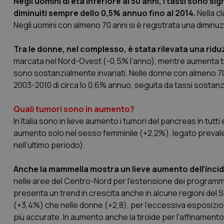
Negli uomini di età inferiore ai 50 anni, i tassi sono 
diminuiti sempre dello 0,5% annuo fino al 2014.
Nella cl
_ga
Negli uomini con almeno 70 anni si è registrata una diminuzio
Tra le donne, nel complesso, è stata rilevata una rid
marcata nel Nord-Ovest (-0,5% l’anno), mentre aumenta tra 
sono sostanzialmente invariati. Nelle donne con almeno 70 a
2003-2010 di circa lo 0,6% annuo, seguita da tassi sostanz
PHPSESSID
Quali tumori sono in aumento?
In Italia sono in lieve aumento i tumori del pancreas in tut
aumento solo nel sesso femminile (+2,2%), legato prevale
nell’ultimo periodo).
_ga_KM60CM4NPH
Anche la mammella mostra un lieve aumento dell’incide
nelle aree del Centro-Nord per l’estensione dei programmi
presenta un trend in crescita anche in alcune regioni del S
Nome
(+3,4%) che nelle donne (+2,8), per l’eccessiva esposizion
Nome
VISITOR_INFO1_LIV
più accurate. In aumento anche la tiroide per l’affinament
_ga_0VMQEQKQ1N