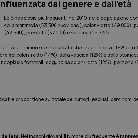
 influenzata dal genere e dall’età
Le 5 neoplasie più frequenti, nel 2019, nella popolazione so
della mammella (53.500 nuovi casi), colon-retto (49.000), 
(42.500), prostata (37.000) e vescica (29.700).
prevale il tumore della prostata che rappresenta il 19% di tutti
more del colon-retto (14%), della vescica (12%) e dello stomac
 neoplasie femminili, seguito da colon-retto (12%), polmone (1
cati e proporzione sul totale dei tumori (esclusi i carcinomi de
dall’età.
Nei maschi giovani, il tumore più frequente è rappre