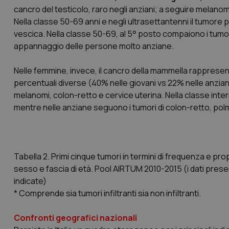
cancro del testicolo, raro negli anziani; a seguire melanom
Nella classe 50-69 anni e negli ultrasettantenni il tumore
vescica. Nella classe 50-69, al 5° posto compaiono i tumor
appannaggio delle persone molto anziane.
Nelle femmine, invece, il cancro della mammella rappresent
percentuali diverse (40% nelle giovani vs 22% nelle anziane
melanomi, colon-retto e cervice uterina. Nella classe inte
mentre nelle anziane seguono i tumori di colon-retto, po
Tabella 2. Primi cinque tumori in termini di frequenza e prop
sesso e fascia di età. Pool AIRTUM 2010-2015 (i dati present
indicate)
* Comprende sia tumori infiltranti sia non infiltranti.
Confronti geografici nazionali