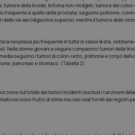
i, tumore della tiroide, linfoma non-Hodgkin, tumore del colon
 più frequente è quello della prostata, seguono polmone, colon
i delle vie aerodigestive superiori, mentre il tumore dello st
a la neoplasia più frequente in tutte le classi di età, sebbene
). Nelle donne giovani a seguire compaiono i tumori della tiro
rmedia seguono i tumori di colon-retto, polmone e corpo dell’ut
lmone, pancreas e stomaco. (Tabella 2)
orzione sul totale dei tumori incidenti (esclusi i carcinomi dell
ati non sono frutto di stime ma casi reali forniti dai registri p