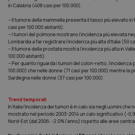
in Calabria (408 casi per 100.000).
– Il tumore della mammella presenta il tasso più elevato in F
casi per 100.000 abitanti).
– I tumori del polmone mostrano l’incidenza più elevata neg
I cookie necessari con
e l'accesso alle aree 
Lombardia a far registrare l’incidenza più alta d’Italia (50 c
– Il tumore della prostata mostra l’incidenza più alta in Vall
Nome
100.000 abitanti).
VISITOR_PRIVACY_
– Per quanto riguarda i tumori del colon-retto, l’incidenza pi
100.000) che nelle donne (71 casi per 100.000) mentre la più
Sardegna nelle donne (37 casi per 100.000).
CookieScriptConse
Trend temporali
In Italia l’incidenza dei tumori è in calo sia negli uomini che n
mostrato nel periodo 2003-2014 un calo significativo (-0,
tracking-sites-ironf
tracking-enable
Nord-Est (dal 2006: -2.0% l’anno) rispetto alle aree central
tracking-sites-ironf
session-id