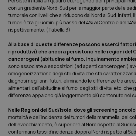
Persiste in Italia un quadro eterogeneo per i principali in
con un gradiente Nord-Sud per la maggior parte delle sedi
tumorale con livelli che si riducono dal Nord al Sud. Infatti
tumori è tra gli uomini più basso del 4% al Centro e del 14%
rispettivamente. (Tabella 3)
Alla base di queste differenze possono esserci fattori pro
riproduttivi) che ancora persistono nelle regioni del
cancerogeni (abitudine al fumo, inquinamento ambien
sono associate a esposizioni (ad agenti cancerogeni) avve
omogeneizzazione degli stili di vita che sta caratterizzan
diagnosi negli anni futuri, eliminando le differenze tra ar
alimentari, dall’abitudine al fumo, dagli stili di vita, etc. ch
differenze appaiono già leggermente più contenute nel se
Nelle Regioni del Sud/Isole, dove gli screening oncolo
mortalità e dell’incidenza dei tumori della mammella, del co
dell’invecchiamento, è superiore al Nord rispetto al Sud/Is
confermano tassi d’incidenza doppi al Nord rispetto al Sud/I