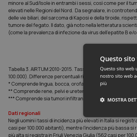
minore al Sud/Isole in entrambi i sessi, così come per il tu
elevati nelle Regioni del Nord. Da segnalare, in controten
delle vie biliari, del sarcoma di Kaposi e della tiroide, risp
tumore del fegato. Il dato, già noto nella letteratura scien
(come la prevalenza di infezione da virus dell’epatite B e/o 
Questo sito 
Questo sito web ut
Tabella 3. AIRTUM 2010-2015. Tassi di incidenza standard
nostro sito web ac
100.000). Differenze percentuali rispetto al Nord
più
* Comprende lingua, bocca, orofaringe, rinofaringe, ipofar
** Comprende rene, pelvi e uretere.
*** Comprende sia tumori infiltranti sia non infiltranti.
MOSTRA DET
Dati regionali
Neces
Negli uomini i tassi di incidenza più elevati in Italia si regis
casi per 100.000 abitanti), mentre l’incidenza più bassa si 
più alta si registra in Friuli Venezia Giulia (562 casi per 1