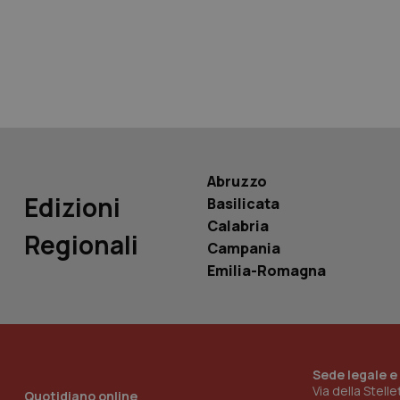
tracking-sites-ironf
tracking-enable
tracking-sites-ironf
session-id
_ga
Abruzzo
Edizioni
Basilicata
Calabria
Regionali
Campania
PHPSESSID
Emilia-Romagna
Sede legale e
_ga_KM60CM4NPH
Via della Stell
Quotidiano online