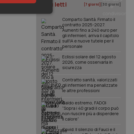
I più letti
[7 giorni]
[30 giorni]
keting
Comparto Sanità. Firmato il
contratto 2025-2027.
Aumenti fino a 240 euro per
gli infermieri, arriva il capitolo
sull'IA e nuove tutele per il
personale
Eclissi solare del 12 agosto
2026, come osservarla in
sicurezza
igazione sulle pagine
kie.
Contratto sanità, valorizzati
gli infermieri ma penalizzate
le altre professioni
er memorizzare le
utente per la loro
 dati sul consenso
Caldo estremo, FADOI:
itiche e
tendo che le loro
“Sopra i 40 gradi il corpo può
ssioni future.
non riuscire più a disperdere
il calore”
l servizio Cookie-
erenze di consenso
sario che il banner
Covid. Il silenzio di Fauci e il
funzioni