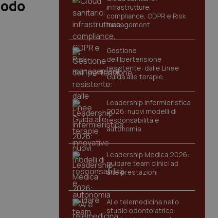
modo
infrastrutture,
compliance, GDPR e Risk
management
Gestione
dell'Ipertensione
resistente: dalle Linee
Guida alle terapie
innovative
Leadership Infermieristica
2026: nuovi modelli di
responsabilità e
autonomia
Leadership Medica 2026:
guidare team clinici ad
alte prestazioni
AI e telemedicina nello
studio odontoiatrico: