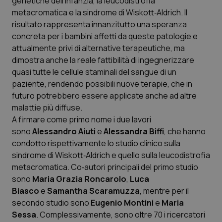
genetiche dell’infanzia, la leucodistrofia
Valle D’Aosta
Oncodermatologia
metacromatica e la sindrome di Wiskott‐Aldrich. Il
risultato rappresenta innanzitutto una speranza
Veneto
Oncoematologia
concreta per i bambini affetti da queste patologie e
attualmente privi di alternative terapeutiche, ma
Oncologia & Nutrizione
dimostra anche la reale fattibilità di ingegnerizzare
quasi tutte le cellule staminali del sangue di un
Psoriasi & pelle
paziente, rendendo possibili nuove terapie, che in
futuro potrebbero essere applicate anche ad altre
Quotidiano Cardiologia
malattie più diffuse.
A firmare come primo nome i due lavori
Quotidiano Chirurgia
sono
Alessandro Aiuti
e
Alessandra Biffi
, che hanno
condotto rispettivamente lo studio clinico sulla
sindrome di Wiskott‐Aldrich e quello sulla leucodistrofia
Quotidiano Oncologia
metacromatica. Co‐autori principali del primo studio
sono
Maria Grazia Roncarolo
,
Luca
Quotidiano Pediatria
Biasco
e
Samantha Scaramuzza
, mentre per il
secondo studio sono
Eugenio Montini
e
Maria
Rene & patologie urogenitali
Sessa
. Complessivamente, sono oltre 70 i ricercatori