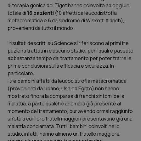
di terapia genica del Tiget hanno coinvolto ad oggi un
totale di
16 pazienti
(10 affetti da leucodistrofia
Necessari
Statistici
Marketing
metacromatica e 6 da sindrome di Wiskott‐Aldrich),
provenienti da tutto il mondo.
I cookie necessari contribuiscono a rendere fruibile il
sito web abilitandone funzionalità di base quali la
navigazione sulle pagine e l'accesso alle aree
I risultati descritti su
Science
si riferiscono ai primi tre
protette del sito. Il sito web non è in grado di
pazienti trattati in ciascuno studio, per i quali è passato
funzionare correttamente senza questi cookie.
abbastanza tempo dal trattamento per poter trarre le
Nome
Fornitore
/
Dominio
Scaden
prime conclusioni sulla efficacia e sicurezza. In
VISITOR_PRIVACY_METADATA
5 mesi
YouTube
particolare:
settim
.youtube.com
i tre bambini affetti da leucodistrofia metacromatica
(provenienti da Libano, Usa ed Egitto) non hanno
mostrato finora la comparsa di franchi sintomi della
malattia, a parte qualche anomalia già presente al
momento del trattamento, pur avendo ormai raggiunto
un’età a cui i loro fratelli maggiori presentavano già una
malattia conclamata. Tutti i bambini coinvolti nello
studio, infatti, hanno almeno un fratello maggiore