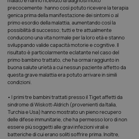
malato e hanno ricevuto la diagnosi molto
precocemente: hanno così potuto ricevere la terapia
genica prima della manifestazione dei sintomi o al
primo esordio della malattia, aumentando così la
CookieScriptConsent
5 mesi
CookieScript
possibilità di successo; tutti e tre attualmente
settim
www.quotidianosanita.it
conducono una vita normale per la loro età e stanno
sviluppando valide capacità motorie e cognitive. Il
risultato è particolarmente eclatante nel caso del
primo bambino trattato, che ha ormai raggiunto in
buona salute un’età a cui nessun paziente affetto da
questa grave malattia era potuto arrivare in simili
condizioni.
• I primi tre bambini trattati presso il Tiget affetti da
sindrome di Wiskott‐Aldrich (provenienti da Italia,
tracking-sites-ironfish-
www.quotidianosanita.it
4
Turchia e Usa) hanno mostrato un pieno recupero
tracking-enable
settim
2 gior
delle difese immunitarie, che ha permesso loro di non
essere più soggetti alle gravi infezioni virali e
batteriche di cui erano soliti soffrire prima. Inoltre,