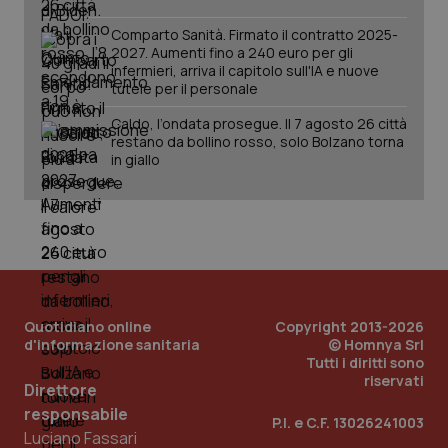
ten
vis
vid
Comparto Sanità. Firmato il contratto 2025-
2027. Aumenti fino a 240 euro per gli
__Secure-
.youtube.com
5 mesi 4
Que
infermieri, arriva il capitolo sull'IA e nuove
ROLLOUT_TOKEN
settimane
imp
tutele per il personale
You
ges
del
Caldo, l’ondata prosegue. Il 7 agosto 26 città
e d
restano da bollino rosso, solo Bolzano torna
per
del
in giallo
ute
tracking-sites-
www.quotidianosanita.it
4
Que
ironfish-tracking-
settimane
imp
named-enable
2 giorni
dal
per 
sis
sol
ute
ide
Wel
Quotidiano online
Copyright 2013-2026
d'informazione sanitaria
© Homnya Srl
Tutti i diritti sono
riservati
Direttore
responsabile
P.I. e C.F. 13026241003
Luciano Fassari