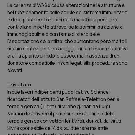
La carenza di WASp causa alterazioni nella struttura e
Piemonte
HIV
nel funzionamento delle cellule del sistema immunitario
e delle piastrine. I sintomi della malattia si possono
Provincia Autonoma di Bolzano
Infezioni & Febbre
controllare in parte attraverso la somministrazione di
immunoglobuline o con farmaci steroidei e
l’asportazione della milza, che aumentano però molto il
Provincia Autonoma di Trento
Ipertensione & Scompenso
rischio di infezioni. Fino ad oggi, l’unica terapia risolutiva
era il trapianto di midollo osseo, ma in assenza di un
Puglia
Malattie rare
donatore compatibile i rischi legati alla procedura sono
elevati.
Sardegna
Malattia di Crohn & Rettocolite Ulcerosa
Il risultato
Sicilia
Neuroscienze & patologie neurodegenerative
In due lavori indipendenti pubblicati su
Science
i
ricercatori dell’Istituto San Raffaele‐Telethon per la
Toscana
Obesità
terapia genica (Tiget) di Milano guidati da
Luigi
Naldini
descrivono il primo successo clinico della
Umbria
Oftalmologia
terapia genica con vettori lentivirali, derivati dal virus
Hiv responsabile dell’Aids, su due rare malattie