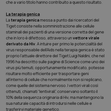
che a vario titolo hanno contribuito a questo risultato.
Salute orale & impianti
La terapia genica
Sangue & coagulazione
La
terapia genica
messa a punto dai ricercatori del
Tiget consiste nella somministrazione alle cellule
Tiroide
staminali dei pazienti di una versione corretta del gene
che in loro è difettoso, attraverso un
vettore virale
derivato da Hiv
. A intuire per primo le potenzialità del
Tumore al seno
virus responsabile dell’Aids nella terapia genica è stato
proprio l’attuale direttore del Tiget Luigi Naldini, che nel
Tumore ovarico
1996 ha descritto sulle pagine di
Science
come uno dei
virus più temuti, opportunamente modificato, potesse
Tumori del Polmone & Testa Collo
risultare molto efficiente per trasportare geni
all’interno di cellule che normalmente non si replicano,
Tumori gastrointestinali
come quelle del sistema nervoso. I vettori virali così
ottenuti, chiamati “lentivirali”, conservano soltanto il
Ulcera & Reflusso
10% della sequenza originaria di Hiv, ma mantengono la
sua naturale capacità di introdursi nelle cellule e
Vaccini
trasferirvi materiale genetico.