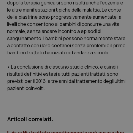
dopo la terapia genica si sono risolti anche l’eczema e
tracking-sites-ironfish-
www.quotidianosanita.it
4
session-id
settim
le altre manifestazioni tipiche della malattia. Le conte
2 gior
delle piastrine sono progressivamente aumentate, a
livelli che consentono ai bambini di condurre una vita
normale, senza andare incontro a episodi di
_ga
1 anno
Google LLC
sanguinamento. I bambini possono normalmente stare
mes
.quotidianosanita.it
a contatto con i loro coetanei senza problemi e il primo
bambino trattato ha iniziato ad andare a scuola.
• La conclusione di ciascuno studio clinico, e quindi i
risultati definitivi estesi a tutti pazienti trattati, sono
previsti per il 2016, a tre anni dal trattamento degli ultimi
pazienti coinvolti.
Articoli correlati:
Il virus Hiv trattato geneticamente può curare due