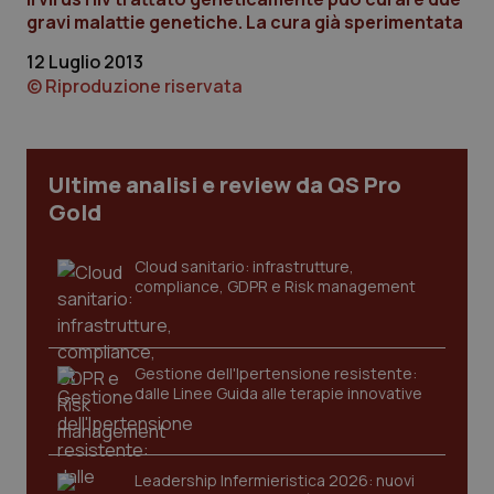
gravi malattie genetiche. La cura già sperimentata
12 Luglio 2013
© Riproduzione riservata
Ultime analisi e review da QS Pro
PHPSESSID
Sessio
PHP.net
Gold
www.quotidianosanita.it
Cloud sanitario: infrastrutture,
compliance, GDPR e Risk management
Gestione dell'Ipertensione resistente:
dalle Linee Guida alle terapie innovative
Leadership Infermieristica 2026: nuovi