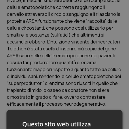
invece, il meccanismo terapeutico è più complesso: le
cellule ematopoietiche corrette raggiungono il
cervello attraverso il circolo sanguigno e lì rilasciano la
proteina ARSA funzionante che viene “raccolta” dalle
cellule circostanti, che possono così utilizzarlo per
smaltire le sostanze (sulfatidi) che altrimenti si
accumulerebbero. L’intuizione vincente dei ricercatori
Telethon è stata quella di inserire più copie del gene
ARSA sano nelle cellule ematopoietiche dei pazienti
così da far produrre loro quantità di enzima
funzionante maggiori rispetto a quanto fatto da cellule
di individui sani: rendendo le cellule ematopoietiche dei
“superproduttori” di enzima sono riusciti in quello che il
trapianto di midollo osseo da donatore non si era
dimostrato in grado di fare, ovvero contrastare
efficacemente il processo neurodegenerativo.
Un altro aspetto altamente innovativo degli studi è che
Questo sito web utilizza
grazie a un lungo percorso di ottimizzazione delle