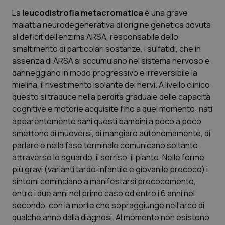
La
leucodistrofia metacromatica
è una grave
Scienza e Farmaci
malattia neurodegenerativa di origine genetica dovuta
al deficit dell’enzima ARSA, responsabile dello
smaltimento di particolari sostanze, i sulfatidi, che in
Studi e Analisi
assenza di ARSA si accumulano nel sistema nervoso e
danneggiano in modo progressivo e irreversibile la
Lettere al direttore
mielina, il rivestimento isolante dei nervi. A livello clinico
questo si traduce nella perdita graduale delle capacità
Edizioni Regionali
cognitive e motorie acquisite fino a quel momento: nati
apparentemente sani questi bambini a poco a poco
QS Pro
smettono di muoversi, di mangiare autonomamente, di
parlare e nella fase terminale comunicano soltanto
Professionisti Sanitari.AI
attraverso lo sguardo, il sorriso, il pianto. Nelle forme
più gravi (varianti tardo‐infantile e giovanile precoce) i
Abruzzo
QS Pro Gold
sintomi cominciano a manifestarsi precocemente,
entro i due anni nel primo caso ed entro i 6 anni nel
QS Club
Newsletter
secondo, con la morte che sopraggiunge nell’arco di
Basilicata
Artrite & artrosi
qualche anno dalla diagnosi. Al momento non esistono