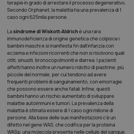
terapie in grado di arrestare il processo degenerativo.
Calabria
Asma & BPCO
Secondo Orphanet, la malattia ha una prevalenza di 1
caso ogni 625mila persone.
Campania
Car-T
La
sindrome di Wiskott
‐
Aldrich
è una rara
Emilia-Romagna
Colesterolo & coronaropatie
immunodeficienza di origine genetica che colpisce i
bambini maschi e si manifesta fin dall’infanzia con
Friuli Venezia Giulia
Dermatite Atopica
eczema e infezioni ricorrenti che non si risolvono quali
otiti, sinusiti, bronocopolmoniti e diarrea. I pazienti
Lazio
Diabete & glucometri
affetti hanno inoltre un numero ridotto di piastrine, più
piccole del normale, per cui tendono ad avere
frequenti problemi di sanguinamento, con emorragie
Liguria
Disturbi dell’umore
che possono essere anche fatali. Infine, questi
bambini hanno un rischio aumentato di sviluppare
Lombardia
Dolore
malattie autoimmuni e tumori. La prevalenza della
malattia è stimata essere di 1 caso ogni milione di
Marche
Donna & Salute
persone. Alla base delle sue manifestazioni c’è un
difetto nel gene
WAS,
che codifica per la proteina
Molise
Epatiti
WASp, una molecola presente nelle cellule del sangue.