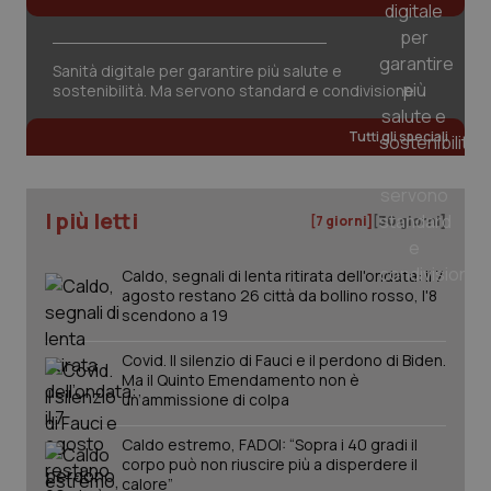
della
può
sessione.
det
vis
web
Sanità digitale per garantire più salute e
uti
sostenibilità. Ma servono standard e condivisione
nuo
ver
dell
Tutti gli speciali
You
__Secure-YNID
.youtube.com
5 mesi 4
Que
settimane
imp
You
I più letti
ten
[7 giorni]
[30 giorni]
pre
del
vid
Caldo, segnali di lenta ritirata dell'ondata: il 7
inco
può
agosto restano 26 città da bollino rosso, l'8
det
scendono a 19
vis
web
uti
Covid. Il silenzio di Fauci e il perdono di Biden.
nuo
Ma il Quinto Emendamento non è
ver
un’ammissione di colpa
dell
You
Caldo estremo, FADOI: “Sopra i 40 gradi il
YSC
Sessione
Que
Google LLC
corpo può non riuscire più a disperdere il
imp
.youtube.com
You
calore”