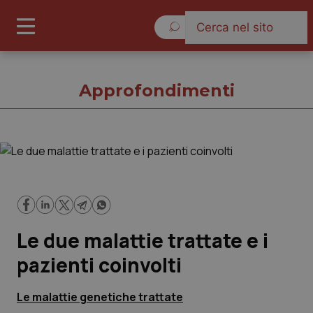
Sabato 8 Agosto 2026
Approfondimenti
Approfondimenti
Cronache
Le due malattie trattate e i
Governo e Parlamento
pazienti coinvolti
Regioni e Asl
Le malattie genetiche trattate
Lavoro e Professioni