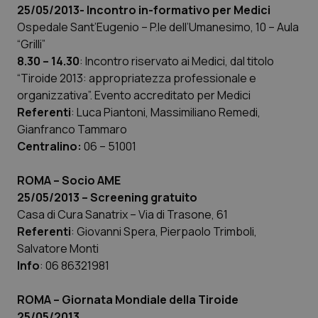
Valle D’Aosta
Oncodermatologia
25/05/2013-
Incontro
in-formativo
per Medici
Ospedale Sant’Eugenio – P.le dell’Umanesimo, 10 – Aula
Veneto
Oncoematologia
“Grilli”
8.30 – 14.30
: Incontro riservato ai Medici, dal titolo
Oncologia & Nutrizione
“Tiroide 2013: appropriatezza professionale e
organizzativa”. Evento accreditato per Medici
Referenti
Psoriasi & pelle
: Luca Piantoni, Massimiliano Remedi,
Gianfranco Tammaro
Centralino:
06 – 51001
Quotidiano Cardiologia
ROMA – Socio AME
Quotidiano Chirurgia
25/05/2013 – Screening gratuito
Casa di Cura Sanatrix – Via di Trasone, 61
Quotidiano Oncologia
Referenti
: Giovanni Spera, Pierpaolo Trimboli,
Salvatore Monti
Quotidiano Pediatria
Info
: 06 86321981
Rene & patologie urogenitali
ROMA –
Giornata Mondiale della Tiroide
25/05/2013