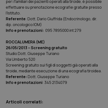
per i familiari dei pazienti operati alla tiroide, è possibile
effettuare su prenotazione ecografie gratuite presso
l’Istituto.
Referente
:
Dott. Dario Giuffrida (Endocrinologo, dir.
dip. oncologico IOM)
CookieScriptConsent
5 mesi
CookieScript
settim
www.quotidianosanita.it
Info e prenotazioni:
095 7895000 int 279
ROCCALUMERA (ME)
26/05/2013 – Screening gratuito
Studio Dott. Giuseppe Turiano
Via Umberto 520
Screening gratuito sui figli di soggetti già operati alla
tiroide, mediante esecuzione di una ecografia tiroidea.
Referente:
Dott. Giuseppe Turiano
Info e prenotazioni
:
345 2134079
tracking-sites-ironfish-
www.quotidianosanita.it
4
tracking-enable
settim
2 gior
Articoli correlati: