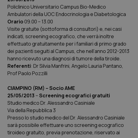
Policlinico Universitario Campus Bio-Medico
Salute orale & impianti
Ambulatori della UOC Endocrinologia e Diabetologica
Orario
09.00 – 13.00
Sangue & coagulazione
Visite gratuite (sottoforma di consultori) e, nei casi
indicati, screening ecografico, che verrà inoltre
Tiroide
effettuato gratuitamente per i familiari di primo grado
dei pazienti seguiti al Campus, che nell’anno 2012-2013
Tumore al seno
hanno ricevuto una diagnosi di tumore della tiroide.
Referenti
: Dr Silvia Manfrini, Angelo Lauria Pantano,
Tumore ovarico
Prof Paolo Pozzilli
Tumori del Polmone & Testa Collo
CIAMPINO (RM)
– Socio AME
25/05/2013
–
Screening ecografici gratuiti
Studio medico Dr. Alessandro Casiniale
Tumori gastrointestinali
Via della Repubblica 3
Presso lo studio medico del Dr. Alessandro Casiniale
Ulcera & Reflusso
sarà possibile effettuare uno screening ecografico
tiroideo gratuito, previa prenotazione, riservato ai
Vaccini