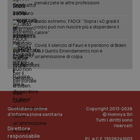
penalizzate le altre professioni
lo stato
inco
della
può
sessione.
det
vis
Caldo estremo, FADOI: “Sopra i 40 gradi il
web
uti
corpo può non riuscire più a disperdere il
nuo
calore”
ver
dell
You
Covid. Il silenzio di Fauci e il perdono di Biden.
Ma il Quinto Emendamento non è
__Secure-YNID
.youtube.com
5 mesi 4
Que
un’ammissione di colpa
settimane
imp
You
ten
pre
del
vid
inco
può
det
vis
web
uti
Quotidiano online
Copyright 2013-2026
nuo
ver
d'informazione sanitaria
© Homnya Srl
dell
Tutti i diritti sono
You
riservati
Direttore
YSC
Sessione
Que
Google LLC
responsabile
imp
.youtube.com
P.I. e C.F. 13026241003
You