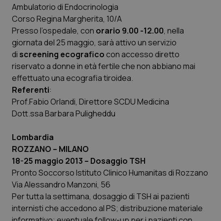
Ambulatorio di Endocrinologia
Corso Regina Margherita, 10/A
Scienza e Farmaci
Presso l’ospedale, con
orario 9.00 -12.00
, nella
giornata del 25 maggio, sarà attivo un servizio
Studi e Analisi
di
screening ecografico
con accesso diretto
riservato a donne in età fertile che non abbiano mai
Lettere al direttore
effettuato una ecografia tiroidea.
Referenti
:
Edizioni Regionali
Prof.Fabio Orlandi, Direttore SCDU Medicina
Dott.ssa Barbara Puligheddu
QS Pro
Lombardia
ROZZANO – MILANO
Professionisti Sanitari.AI
18-25 maggio 2013 – Dosaggio TSH
Pronto Soccorso Istituto Clinico Humanitas di Rozzano
Abruzzo
QS Pro Gold
Via Alessandro Manzoni, 56
Per tutta la settimana, dosaggio di TSH ai pazienti
QS Club
Newsletter
Basilicata
Artrite & artrosi
internisti che accedono al PS; distribuzione materiale
informativo; eventuale follow-up per i pazienti con