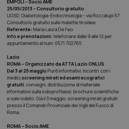
EMPOLI – Socio AME
25/05/2013 – Consultorio gratuito
Piemonte
HIV
UOSD Diabetologia-Endocrinologia – via Rozzalupi 57
Consultorio gratuito sulle malattie tiroidee
Provincia Autonoma di Bolzano
Infezioni & Febbre
Referente:
Maria Laura De Feo
Info e prenotazioni:
telefonare dalle 9 alle 12 per
Provincia Autonoma di Trento
Ipertensione & Scompenso
appuntamento al num: 0571 702765
Puglia
Malattie rare
Lazio
ROMA
– Organizzato da ATTA Lazio ONLUS
Sardegna
Malattia di Crohn & Rettocolite Ulcerosa
Dal 3 al 25 maggio
Punti informativi, incontri con i
medici,
screening mirati ed esami ecografici
gratuiti
Sicilia
Neuroscienze & patologie neurodegenerative
, convegni, distribuzione di materiale
informativo sulla iodoprofilassi, brochure scientifiche
e sale iodato. Già il 3 maggio, screening mirati gratuiti
Toscana
Obesità
presso il Comando Provinciale dei Vigili del Fuoco di
Roma.
Umbria
Oftalmologia
ROMA
–
Socio AME