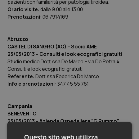
pazienti con familiarità per patologia tiroidea.
Orario visite
: dalle 9.00 alle 13.00
Prenotazioni
: 06 7914169
Abruzzo
CASTEL DI SANGRO (AQ)
– Socio AME
25/05/2013 – Consulti e look ecografici gratuiti
Studio medico Dott.ssa De Marco
–
via De Petra 4
Consulti e look ecografici gratuiti
Referente
: Dott.ssa Federica De Marco
Info e prenotazioni
: 347 45 55 761
Campania
BENEVENTO
25/05/2013 – Azienda Ospedaliera “G.Rummo”
Direttore generale Avv. Nicola Boccalone
Via dell’Angelo – Ambulatorio di endocrinologia
Questo sito web utilizza