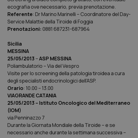
ecografia ove necessario, previa prenotazione.
Referente
: Dr Marino Marinelli – Coordinatore del Day-
Service Malattie della Tiroide di Foggia
Necessari
Statistici
Marketing
Prenotazioni:
0881 687231-687964
I cookie necessari contribuiscono a rendere fruibile il
sito web abilitandone funzionalità di base quali la
navigazione sulle pagine e l'accesso alle aree
Sicilia
protette del sito. Il sito web non è in grado di
MESSINA
funzionare correttamente senza questi cookie.
25/05/2013
–
ASP MESSINA
Nome
Fornitore
/
Dominio
Scaden
Poliambulatorio – Via del Vespro
VISITOR_PRIVACY_METADATA
5 mesi
YouTube
Visite per lo screening della patologia tiroidea a cura
settim
.youtube.com
degli specialisti endocrinologici dell’ASP.
Orario
: 10.00 – 13.00
VIAGRANDE CATANIA
25/05/2013 – Istituto Oncologico del Mediterraneo
(IOM)
via Penninazzo 7
Durante la Giornata Mondiale della Tiroide – e se
necessario anche durante la settimana successiva –