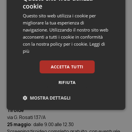
Dalle ore 08:00 alle ore 14:00 visite gratuite e
cookie
distribuzione materiale informativo su patologie
Questo sito web utilizza i cookie per
tiroidee e iodoprofilassi.
migliorare la tua esperienza di
Per info e prenotazioni
: CUP 0824.334026
navigazione. Utilizzando il nostro sito web
Referente
: Dott.ssa Itala Ventre
acconsenti a tutti i cookie in conformità
con la nostra policy per i cookie.
Leggi di
Puglia
più
BRINDISI e Provincia – Attività promosse dal G.A.T.
Dal
21 al 25 maggio
incontri pubblici, screening gratuiti
ACCETTA TUTTI
per le donne, ecografie tiroidee, iodoprofilassi per le
scuole e per le famiglie e “set fotografico” presso
Ipercoop di Brindisi con punto informazione “Sono
RIFIUTA
consapevole: uso sale iodato!”
MOSTRA DETTAGLI
FOGGIA – Centro Day-Service Malattie della
Tiroide
Necessari
Statistici
Marketing
via G. Rosati 137/A
25 maggio
: dalle 9.00 alle 12.30
Screening tiroideo completo gratuito, con eventuale