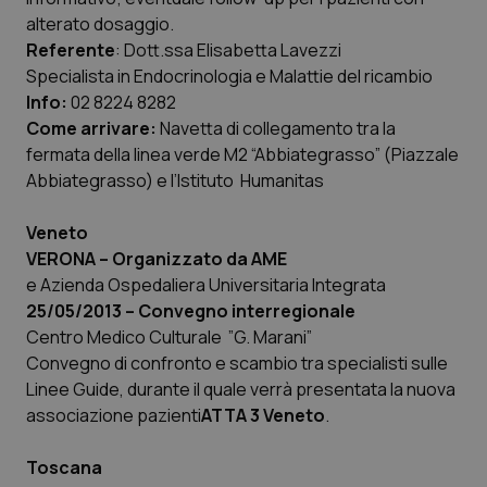
Calabria
Asma & BPCO
alterato dosaggio.
Referente
: Dott.ssa Elisabetta Lavezzi
Campania
Car-T
Specialista in Endocrinologia e Malattie del ricambio
Info:
02 8224 8282
Come arrivare:
Emilia-Romagna
Colesterolo & coronaropatie
Navetta di collegamento tra la
fermata della linea verde M2 “Abbiategrasso” (Piazzale
Abbiategrasso) e l’Istituto Humanitas
Friuli Venezia Giulia
Dermatite Atopica
Veneto
Lazio
Diabete & glucometri
VERONA –
Organizzato da AME
e Azienda Ospedaliera Universitaria Integrata
Liguria
Disturbi dell’umore
25/05/2013 – Convegno interregionale
Centro Medico Culturale
”G. Marani”
Lombardia
Dolore
Convegno di confronto e scambio tra specialisti sulle
Linee Guide, durante il quale verrà presentata la nuova
Marche
Donna & Salute
associazione pazienti
ATTA 3 Veneto
.
Toscana
Molise
Epatiti