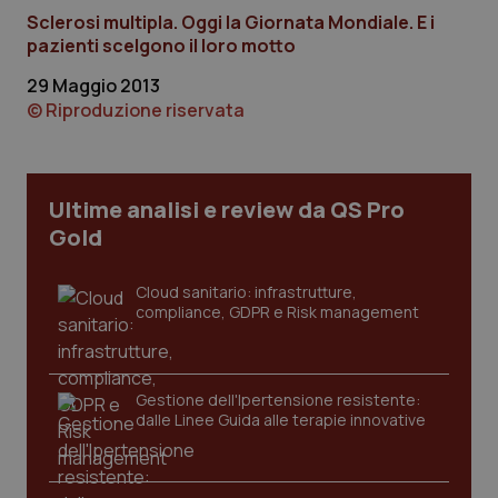
Sclerosi multipla. Oggi la Giornata Mondiale. E i
tracking-sites-ironfish-
www.quotidianosanita.it
4
session-id
settim
pazienti scelgono il loro motto
2 gior
29 Maggio 2013
© Riproduzione riservata
_ga
1 anno
Google LLC
mes
.quotidianosanita.it
Ultime analisi e review da QS Pro
Gold
Cloud sanitario: infrastrutture,
compliance, GDPR e Risk management
Gestione dell'Ipertensione resistente:
dalle Linee Guida alle terapie innovative