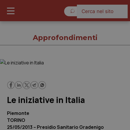
Giovedì 6 Agosto 2026
Approfondimenti
Approfondimenti
Cronache
Le iniziative in Italia
Governo e Parlamento
Regioni e Asl
Piemonte
TORINO
25/05/2013 – Presidio Sanitario Gradenigo
Lavoro e Professioni