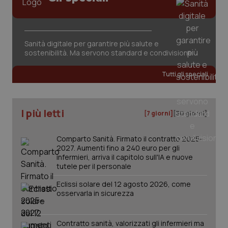
Sanità digitale per garantire più salute e
sostenibilità. Ma servono standard e condivisione
_ga_KM60CM4NPH
.quotidianosanita.it
1 anno
mes
Tutti gli speciali
I più letti
[7 giorni]
[30 giorni]
Comparto Sanità. Firmato il contratto 2025-
2027. Aumenti fino a 240 euro per gli
Fornitore
/
infermieri, arriva il capitolo sull'IA e nuove
Nome
Scadenza
Descrizion
Dominio
tutele per il personale
Nome
Fornitore
/
Dominio
Scadenza
Des
_ga_0VMQEQKQ1N
.quotidianosanita.it
1 anno 1
Questo
mese
cookie
Eclissi solare del 12 agosto 2026, come
VISITOR_INFO1_LIVE
5 mesi 4
Que
Google LLC
viene
settimane
imp
.youtube.com
osservarla in sicurezza
utilizzato
You
da Google
ten
Analytics
pre
per
del
Contratto sanità, valorizzati gli infermieri ma
mantener
vid