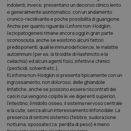
indolenti, invece, presentano un decorso clinico lento
Piemonte
HIV
e generalmente asintomatico, con un andamento
cronico-recidivante e poche possibilità di guarigione.
Provincia Autonoma di Bolzano
Infezioni & Febbre
Anche per quanto riguarda i Linfomi non-Hodgkin,
l’eziopatogenesi rimane ancora oggi in gran parte
sconosciuta, anche se esistono alcuni fattori
Provincia Autonoma di Trento
Ipertensione & Scompenso
predisponenti, quali le immunodeficienze, le malattie
autoimmuni (per es. la tiroidite di Hashimoto e la
Puglia
Malattie rare
celiachia) ed alcuni agenti fisici, infettivi e chimici
(pesticidi, solventi etc.).
Sardegna
Malattia di Crohn & Rettocolite Ulcerosa
Il Linfoma non-Hodgkin si presenta tipicamente con un
ingrossamento, non doloroso, delle ghiandole
Sicilia
Neuroscienze & patologie neurodegenerative
linfatiche, anche se possono essere riscontrati dei
casi in cui vengono colpite le vie digerenti superiori,
Toscana
Obesità
l’intestino, il midollo osseo, il sistema nervoso centrale
e la cute, senza alcun interessamento linfonodale. La
Umbria
Oftalmologia
presenza di sintomi sistemici (febbre, sudorazione
notturna, spossatezza, perdita di peso) è meno