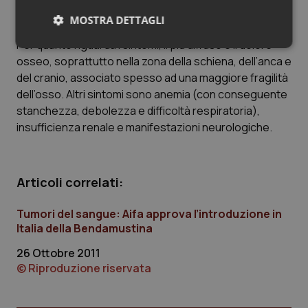
se recenti studi hanno evidenziato la presenza di
MOSTRA DETTAGLI
aberrazioni cromosomiche e di alcuni specifici geni.
Per quanto riguarda i sintomi, il più diffuso è il dolore
Necessari
Statistici
Marketing
osseo, soprattutto nella zona della schiena, dell’anca e
del cranio, associato spesso ad una maggiore fragilità
dell’osso. Altri sintomi sono anemia (con conseguente
stanchezza, debolezza e difficoltà respiratoria),
insufficienza renale e manifestazioni neurologiche.
Necessari
Statistici
Marketing
I cookie necessari contribuiscono a rendere fruibile il
Articoli correlati:
sito web abilitandone funzionalità di base quali la
navigazione sulle pagine e l'accesso alle aree
protette del sito. Il sito web non è in grado di
Tumori del sangue: Aifa approva l’introduzione in
funzionare correttamente senza questi cookie.
Italia della Bendamustina
Nome
Fornitore
/
Dominio
Scaden
26 Ottobre 2011
VISITOR_PRIVACY_METADATA
5 mesi
YouTube
© Riproduzione riservata
settim
.youtube.com