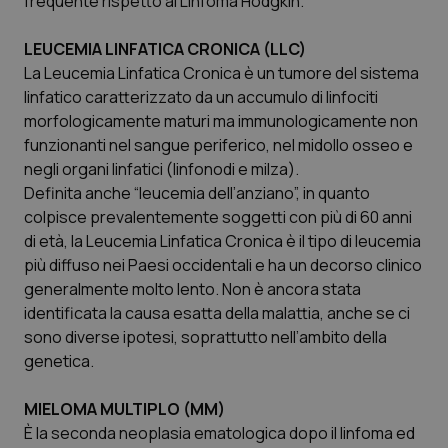
frequente rispetto al Linfoma Hodgkin.
Valle D’Aosta
Oncodermatologia
LEUCEMIA LINFATICA CRONICA (LLC)
Veneto
Oncoematologia
La Leucemia Linfatica Cronica è un tumore del sistema
linfatico caratterizzato da un accumulo di linfociti
Oncologia & Nutrizione
morfologicamente maturi ma immunologicamente non
funzionanti nel sangue periferico, nel midollo osseo e
Psoriasi & pelle
negli organi linfatici (linfonodi e milza).
Definita anche “leucemia dell’anziano”, in quanto
Quotidiano Cardiologia
colpisce prevalentemente soggetti con più di 60 anni
di età, la Leucemia Linfatica Cronica è il tipo di leucemia
Quotidiano Chirurgia
più diffuso nei Paesi occidentali e ha un decorso clinico
generalmente molto lento. Non è ancora stata
identificata la causa esatta della malattia, anche se ci
Quotidiano Oncologia
sono diverse ipotesi, soprattutto nell’ambito della
genetica.
Quotidiano Pediatria
MIELOMA MULTIPLO (MM)
Rene & patologie urogenitali
È la seconda neoplasia ematologica dopo il linfoma ed