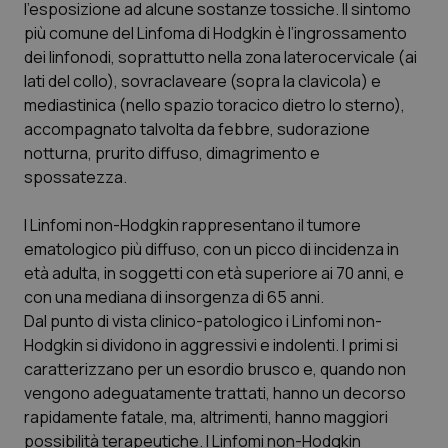
l’esposizione ad alcune sostanze tossiche. Il sintomo
Calabria
Asma & BPCO
più comune del Linfoma di Hodgkin è l’ingrossamento
dei linfonodi, soprattutto nella zona laterocervicale (ai
Campania
Car-T
lati del collo), sovraclaveare (sopra la clavicola) e
mediastinica (nello spazio toracico dietro lo sterno),
Emilia-Romagna
Colesterolo & coronaropatie
accompagnato talvolta da febbre, sudorazione
notturna, prurito diffuso, dimagrimento e
Friuli Venezia Giulia
Dermatite Atopica
spossatezza.
Lazio
Diabete & glucometri
I Linfomi non-Hodgkin rappresentano il tumore
ematologico più diffuso, con un picco di incidenza in
età adulta, in soggetti con età superiore ai 70 anni, e
Liguria
Disturbi dell’umore
con una mediana di insorgenza di 65 anni.
Dal punto di vista clinico-patologico i Linfomi non-
Lombardia
Dolore
Hodgkin si dividono in aggressivi e indolenti. I primi si
caratterizzano per un esordio brusco e, quando non
Marche
Donna & Salute
vengono adeguatamente trattati, hanno un decorso
rapidamente fatale, ma, altrimenti, hanno maggiori
Molise
Epatiti
possibilità terapeutiche. I Linfomi non-Hodgkin