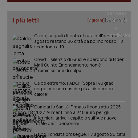
I più letti
[7 giorni]
[30 giorni]
Caldo, segnali di lenta ritirata dell'ondata: il 7
agosto restano 26 città da bollino rosso, l'8
scendono a 19
Covid. Il silenzio di Fauci e il perdono di Biden.
Ma il Quinto Emendamento non è
un’ammissione di colpa
Caldo estremo, FADOI: “Sopra i 40 gradi il
corpo può non riuscire più a disperdere il
calore”
PHPSESSID
Sessio
PHP.net
Comparto Sanità. Firmato il contratto 2025-
www.quotidianosanita.it
2027. Aumenti fino a 240 euro per gli
infermieri, arriva il capitolo sull'IA e nuove
tutele per il personale
Caldo, l’ondata prosegue. Il 7 agosto 26 città