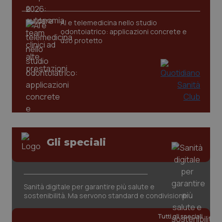
AI e telemedicina nello studio
tracking-sites-ironfish-
www.quotidianosanita.it
4
odontoiatrico: applicazioni concrete e
tracking-enable
settim
uso protetto
2 gior
tracking-sites-ironfish-
www.quotidianosanita.it
4
session-id
settim
2 gior
_ga
1 anno
Google LLC
Gli speciali
mes
.quotidianosanita.it
Sanità digitale per garantire più salute e
sostenibilità. Ma servono standard e condivisione
Tutti gli speciali