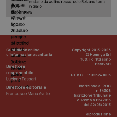
restano da bollino rosso, solo Bolzano torna
in giallo
Quotidiano online
Copyright 2013-2026
d'informazione sanitaria
© Homnya Srl
Tutti i diritti sono
riservati
Direttore
_ga_KM60CM4NPH
.quotidianosanita.it
1 anno
mes
responsabile
P.I. e C.F. 13026241003
Luciano Fassari
Iscrizione al ROC
Direttore editoriale
n.34308
Francesco Maria Avitto
Iscrizione Tribunale
di Roma n.115/2013
del 22/05/2013
Riproduzione
Fornitore
/