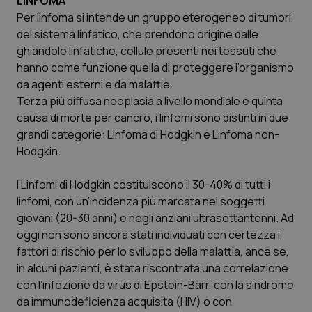
LINFOMA
Per linfoma si intende un gruppo eterogeneo di tumori
Scienza e Farmaci
del sistema linfatico, che prendono origine dalle
ghiandole linfatiche, cellule presenti nei tessuti che
hanno come funzione quella di proteggere l’organismo
Studi e Analisi
da agenti esterni e da malattie.
Terza più diffusa neoplasia a livello mondiale e quinta
Lettere al direttore
causa di morte per cancro, i linfomi sono distinti in due
grandi categorie: Linfoma di Hodgkin e Linfoma non-
Edizioni Regionali
Hodgkin.
QS Pro
I Linfomi di Hodgkin costituiscono il 30-40% di tutti i
linfomi, con un’incidenza più marcata nei soggetti
Professionisti Sanitari.AI
giovani (20-30 anni) e negli anziani ultrasettantenni. Ad
oggi non sono ancora stati individuati con certezza i
Abruzzo
QS Pro Gold
fattori di rischio per lo sviluppo della malattia, ance se,
in alcuni pazienti, è stata riscontrata una correlazione
QS Club
Newsletter
con l’infezione da virus di Epstein-Barr, con la sindrome
Basilicata
Artrite & artrosi
da immunodeficienza acquisita (HIV) o con