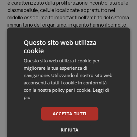
è caratterizzato dalla proliferazione incontrollata delle
Salute orale & impianti
plasmacellule, cellule localizzate soprattutto nel
midollo osseo, molto importanti nell’ambito del sistema
Sangue & coagulazione
immunitario dell’organismo, in quanto hanno il compito
di produrre anticorpi per combattere le infezioni. La
Tiroide
loro crescita anomala può creare problemi anche ad
Questo sito web utilizza
altre cellule ematiche (globuli bianchi, globuli rossi e
cookie
piastrine) e comportare quindi anemia, difetti nella
Tumore al seno
Questo sito web utilizza i cookie per
coagulazione e indebolimento delle difese immunitarie.
migliorare la tua esperienza di
Inoltre, i pazienti colpiti da questo tipo di tumore sono
Tumore ovarico
navigazione. Utilizzando il nostro sito web
spesso soggetti a fratture ossee, in quanto le cellule
acconsenti a tutti i cookie in conformità
del mieloma producono una sostanza che stimola gli
Tumori del Polmone & Testa Collo
con la nostra policy per i cookie.
Leggi di
osteoclasti, responsabile della distruzione del tessuto
più
osseo.
Tumori gastrointestinali
Si tratta di un tumore tipico dell’età avanzata (oltre 2/3
ACCETTA TUTTI
Ulcera & Reflusso
delle diagnosi riguardano persone con più di 65 anni),
con una maggiore diffusione nel sesso maschile. I
RIFIUTA
Vaccini
fattori eziologici non sono ancora del tutto noti, anche