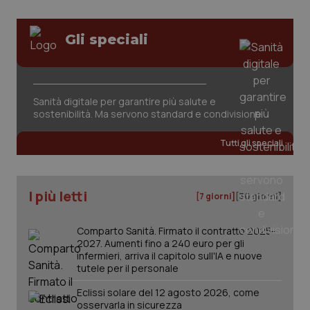
Valle D’Aosta
Oncodermatologia
Veneto
Oncoematologia
Gli speciali
Necessari
Statistici
Marketing
Oncologia & Nutrizione
I cookie necessari contribuiscono a rendere fruibile il
Sanità digitale per garantire più salute e
sito web abilitandone funzionalità di base quali la
Psoriasi & pelle
sostenibilità. Ma servono standard e condivisione
navigazione sulle pagine e l'accesso alle aree
protette del sito. Il sito web non è in grado di
funzionare correttamente senza questi cookie.
Tutti gli speciali
Quotidiano Cardiologia
Nome
Fornitore
/
Dominio
Scaden
VISITOR_PRIVACY_METADATA
5 mesi
Quotidiano Chirurgia
YouTube
settim
.youtube.com
I più letti
[7 giorni]
[30 giorni]
Quotidiano Oncologia
Comparto Sanità. Firmato il contratto 2025-
2027. Aumenti fino a 240 euro per gli
Quotidiano Pediatria
infermieri, arriva il capitolo sull'IA e nuove
tutele per il personale
Rene & patologie urogenitali
Eclissi solare del 12 agosto 2026, come
osservarla in sicurezza