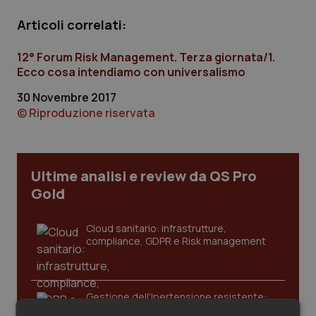
Calabria
Asma & BPCO
Articoli correlati:
Campania
Car-T
12° Forum Risk Management. Terza giornata/1.
Ecco cosa intendiamo con universalismo
Emilia-Romagna
Colesterolo & coronaropatie
30 Novembre 2017
© Riproduzione riservata
Friuli Venezia Giulia
Dermatite Atopica
Lazio
Diabete & glucometri
Ultime analisi e review da QS Pro
Gold
Liguria
Disturbi dell’umore
Cloud sanitario: infrastrutture,
Lombardia
Dolore
compliance, GDPR e Risk management
Marche
Donna & Salute
Gestione dell'Ipertensione resistente:
Molise
Epatiti
dalle Linee Guida alle terapie innovative