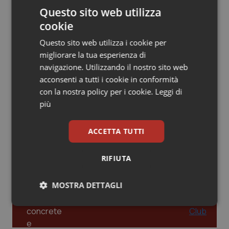
Questo sito web utilizza
Piemonte
HIV
cookie
Leadership Infermieristica 2026: nuovi
Questo sito web utilizza i cookie per
Provincia Autonoma di Bolzano
Infezioni & Febbre
modelli di responsabilità e autonomia
migliorare la tua esperienza di
navigazione. Utilizzando il nostro sito web
Provincia Autonoma di Trento
Ipertensione & Scompenso
acconsenti a tutti i cookie in conformità
Leadership Medica 2026: guidare team
con la nostra policy per i cookie.
Leggi di
clinici ad alte prestazioni
Puglia
Malattie rare
più
Sardegna
Malattia di Crohn & Rettocolite Ulcerosa
ACCETTA TUTTI
AI e telemedicina nello studio
odontoiatrico: applicazioni concrete e
Sicilia
Neuroscienze & patologie neurodegenerative
uso protetto
RIFIUTA
Toscana
Obesità
MOSTRA DETTAGLI
Umbria
Oftalmologia
Necessari
Statistici
Marketing