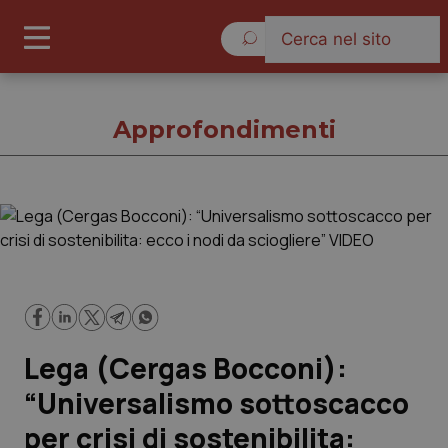
Giovedì 6 Agosto 2026
Approfondimenti
Approfondimenti
Cronache
Governo e Parlamento
Lega (Cergas Bocconi):
Regioni e Asl
“Universalismo sottoscacco
per crisi di sostenibilita:
Lavoro e Professioni