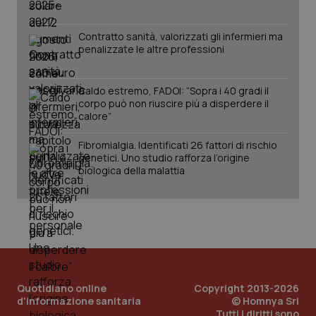
Salute orale & impianti
Contratto sanità, valorizzati gli infermieri ma
penalizzate le altre professioni
Sangue & coagulazione
Tiroide
Caldo estremo, FADOI: “Sopra i 40 gradi il
CookieScriptConsent
5 mesi
CookieScript
corpo può non riuscire più a disperdere il
settim
www.quotidianosanita.it
calore”
Tumore al seno
Fibromialgia. Identificati 26 fattori di rischio
genetici. Uno studio rafforza l’origine
Tumore ovarico
biologica della malattia
Tumori del Polmone & Testa Collo
Tumori gastrointestinali
Ulcera & Reflusso
tracking-sites-ironfish-
www.quotidianosanita.it
4
tracking-enable
settim
Quotidiano online
Copyright 2013-2026
2 gior
d'informazione sanitaria
© Homnya Srl
Vaccini
Tutti i diritti sono