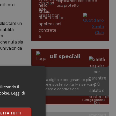
applicazioni concrete e
litico di
uso protetto
ollecitare un
sabilità
ta
che nulla sia
uni valori da
Gli speciali
Sanità digitale per garantire più
salute e sostenibilità. Ma servono
ilizzando il
standard e condivisione
cookie.
Leggi di
Tutti gli speciali
ETTA TUTTI