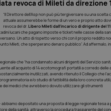
ta revoca di Mileti da direzione 
“Il Direttore dell’Asp non può più tergiversare su una scelta 
attuale assumerebbe le forme di un vero e proprio atto dovu
revoca del dr.
Libero Mileti dall’incarico di dirigente del 1
tadini lucani che pagano imposte e ticket nelle casse della san
versano. Un atto di rispetto verso chi con il proprio reddito no
nto Mileti, che sperperano denaro pubblico”. Ad affermalo, in
 regionale che “ha condannato alcuni dirigenti del Servizio sanit
seguente all’acquisto di 14 ecotomografi portatili a corredo dell
sostanzialmente inutilizzati, avendo ritenuto il Collegio che l’a
programmatoria e/o studio di fattibilità della loro concreta utili
dei medici che avrebbero dovuto utilizzare gli strumenti
le – abbiamo depositato una proposta di legge regionale tesa a 
settore della sanità, attraverso la procedura trasparente del 