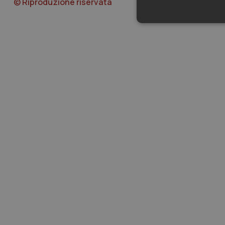
© Riproduzione riservata
Neces
I cookie necessari con
e l'accesso alle aree 
Nome
VISITOR_PRIVACY_
CookieScriptConse