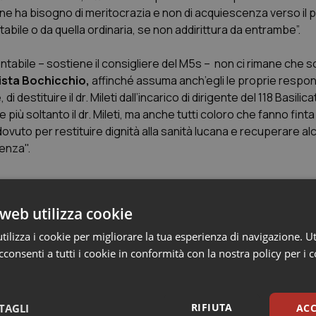
 ha bisogno di meritocrazia e non di acquiescenza verso il po
bile o da quella ordinaria, se non addirittura da entrambe”.
ntabile – sostiene il consigliere del M5s – non ci rimane che s
tista Bochicchio,
affinché assuma anch’egli le proprie respon
i destituire il dr. Mileti dall’incarico di dirigente del 118 Basilica
iù soltanto il dr. Mileti, ma anche tutti coloro che fanno finta 
 dovuto per restituire dignità alla sanità lucana e recuperare alc
enza".
web utilizza cookie
ilizza i cookie per migliorare la tua esperienza di navigazione. Ut
consenti a tutti i cookie in conformità con la nostra policy per i 
genti. Dovranno pagare 150 mila euro di risarcimento
RIFIUTA
TAGLI
ACC