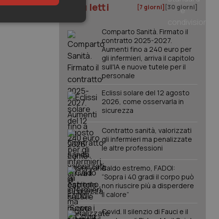
I più letti
[7 giorni]
[30 giorni]
keting
Comparto Sanità. Firmato il
contratto 2025-2027.
Aumenti fino a 240 euro per
gli infermieri, arriva il capitolo
sull'IA e nuove tutele per il
personale
Eclissi solare del 12 agosto
2026, come osservarla in
sicurezza
igazione sulle pagine
kie.
Contratto sanità, valorizzati
gli infermieri ma penalizzate
le altre professioni
er memorizzare le
utente per la loro
 dati sul consenso
Caldo estremo, FADOI:
itiche e
tendo che le loro
“Sopra i 40 gradi il corpo può
ssioni future.
non riuscire più a disperdere
il calore”
l servizio Cookie-
erenze di consenso
sario che il banner
Covid. Il silenzio di Fauci e il
funzioni