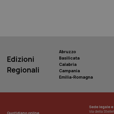
tracking-sites-ironf
tracking-enable
tracking-sites-ironf
session-id
_ga
Abruzzo
Edizioni
Basilicata
Calabria
Regionali
Campania
PHPSESSID
Emilia-Romagna
Sede legale e
_ga_KM60CM4NPH
Via della Stell
Quotidiano online