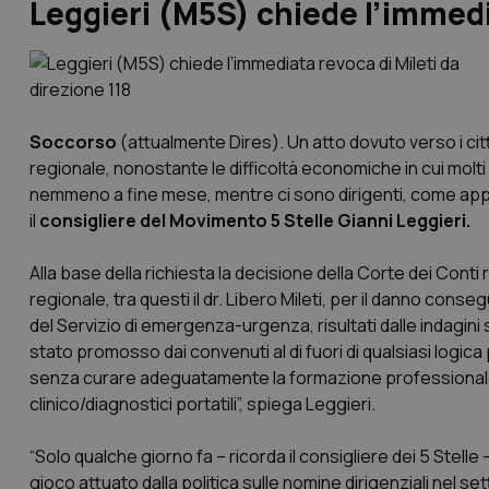
Leggieri (M5S) chiede l’immedia
Soccorso
(attualmente Dires). Un atto dovuto verso i cit
regionale, nonostante le difficoltà economiche in cui molti 
nemmeno a fine mese, mentre ci sono dirigenti, come appu
il
consigliere del Movimento 5 Stelle Gianni Leggieri.
Alla base della richiesta la decisione della Corte dei Conti
regionale, tra questi il dr. Libero Mileti, per il danno con
del Servizio di emergenza-urgenza, risultati dalle indagini 
stato promosso dai convenuti al di fuori di qualsiasi logica 
senza curare adeguatamente la formazione professionale 
clinico/diagnostici portatili”, spiega Leggieri.
“Solo qualche giorno fa – ricorda il consigliere dei 5 Stel
gioco attuato dalla politica sulle nomine dirigenziali nel 