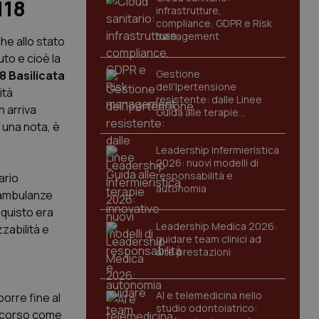
118
infrastrutture,
compliance, GDPR e Risk
management
che allo stato
to e cioè la
Gestione
18 Basilicata
dell'Ipertensione
ità
resistente: dalle Linee
n arriva
Guida alle terapie
innovative
 una nota, è
Leadership Infermieristica
2026: nuovi modelli di
responsabilità e
ario
autonomia
e ambulanze
cquisto era
Leadership Medica 2026:
zzabilità e
guidare team clinici ad
alte prestazioni
AI e telemedicina nello
porre fine al
studio odontoiatrico:
concorso come