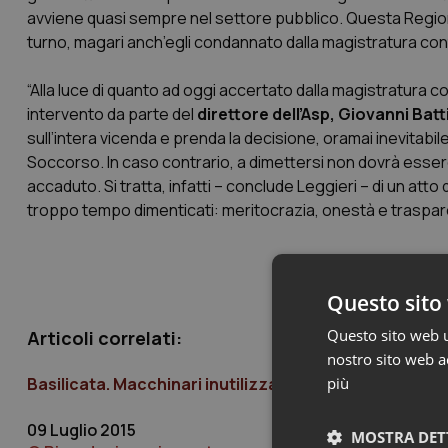
avviene quasi sempre nel settore pubblico. Questa Regione
turno, magari anch’egli condannato dalla magistratura conta
“Alla luce di quanto ad oggi accertato dalla magistratura co
intervento da parte del
direttore dell’Asp, Giovanni Bat
sull’intera vicenda e prenda la decisione, oramai inevitabile, d
Soccorso. In caso contrario, a dimettersi non dovrà essere p
accaduto. Si tratta, infatti – conclude Leggieri – di un atto
troppo tempo dimenticati: meritocrazia, onestà e traspar
Questo sito 
Questo sito web ut
Articoli correlati:
nostro sito web ac
più
Basilicata. Macchinari inutilizzati, condannati 4 diri
09 Luglio 2015
MOSTRA DET