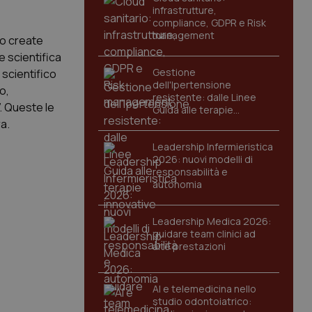
infrastrutture,
compliance, GDPR e Risk
management
no create
 scientifica
Gestione
scientifico
dell'Ipertensione
o,
resistente: dalle Linee
. Queste le
Guida alle terapie
innovative
a.
Leadership Infermieristica
2026: nuovi modelli di
responsabilità e
autonomia
Leadership Medica 2026:
guidare team clinici ad
alte prestazioni
AI e telemedicina nello
studio odontoiatrico: