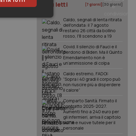
ETTA TUTTI
I più letti
[7 giorni]
[30 giorni]
keting
Caldo, segnali di lenta ritirata
dell'ondata: il 7 agosto
restano 26 città da bollino
rosso, l'8 scendono a 19
Covid. Il silenzio di Fauci e il
perdono di Biden. Ma il Quinto
Emendamento non è
un’ammissione di colpa
igazione sulle pagine
Caldo estremo, FADOI:
kie.
“Sopra i 40 gradi il corpo può
non riuscire più a disperdere
il calore”
er memorizzare le
utente per la loro
Comparto Sanità. Firmato il
 dati sul consenso
contratto 2025-2027.
itiche e
Aumenti fino a 240 euro per
tendo che le loro
ssioni future.
gli infermieri, arriva il capitolo
sull'IA e nuove tutele per il
l servizio Cookie-
personale
erenze di consenso
sario che il banner