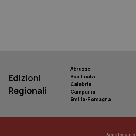
tracking-sites-ironf
tracking-enable
tracking-sites-ironf
session-id
_ga
Abruzzo
Edizioni
Basilicata
Calabria
Regionali
Campania
PHPSESSID
Emilia-Romagna
_ga_KM60CM4NPH
Sede legale e