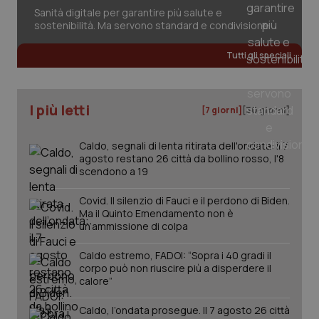
Valle D’Aosta
Oncodermatologia
Sanità digitale per garantire più salute e
Necessari
Statistici
Marketing
sostenibilità. Ma servono standard e condivisione
Veneto
Oncoematologia
I cookie necessari contribuiscono a rendere fruibile il
Tutti gli speciali
sito web abilitandone funzionalità di base quali la
navigazione sulle pagine e l'accesso alle aree
Oncologia & Nutrizione
protette del sito. Il sito web non è in grado di
funzionare correttamente senza questi cookie.
I più letti
[7 giorni]
[30 giorni]
Psoriasi & pelle
Nome
Fornitore
/
Dominio
Scaden
VISITOR_PRIVACY_METADATA
5 mesi
YouTube
Caldo, segnali di lenta ritirata dell'ondata: il 7
Quotidiano Cardiologia
settim
.youtube.com
agosto restano 26 città da bollino rosso, l'8
scendono a 19
Quotidiano Chirurgia
Covid. Il silenzio di Fauci e il perdono di Biden.
Ma il Quinto Emendamento non è
Quotidiano Oncologia
un’ammissione di colpa
Caldo estremo, FADOI: “Sopra i 40 gradi il
Quotidiano Pediatria
corpo può non riuscire più a disperdere il
calore”
Rene & patologie urogenitali
Caldo, l’ondata prosegue. Il 7 agosto 26 città