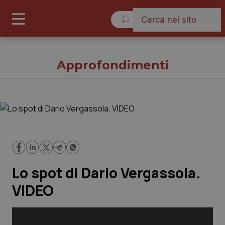
Domenica 9 Agosto 2026
Approfondimenti
Approfondimenti
Cronache
Lo spot di Dario Vergassola.
Governo e Parlamento
VIDEO
Regioni e Asl
Lavoro e Professioni