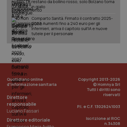
restano da bollino rosso, solo Bolzano torna
Salute orale & impianti
in giallo
Comparto Sanità. Firmato il contratto 2025-
CookieScriptConsent
5 mesi
CookieScript
Sangue & coagulazione
2027. Aumenti fino a 240 euro per gli
settim
www.quotidianosanita.it
infermieri, arriva il capitolo sull'IA e nuove
tutele per il personale
Tiroide
Tumore al seno
Tumore ovarico
Quotidiano online
Copyright 2013-2026
Tumori del Polmone & Testa Collo
d'informazione sanitaria
© Homnya Srl
Tutti i diritti sono
tracking-sites-ironfish-
www.quotidianosanita.it
4
Tumori gastrointestinali
riservati
tracking-enable
settim
Direttore
2 gior
responsabile
P.I. e C.F. 13026241003
Ulcera & Reflusso
Luciano Fassari
Iscrizione al ROC
Direttore editoriale
n.34308
tracking-sites-ironfish-
www.quotidianosanita.it
4
Vaccini
Francesco Maria Avitto