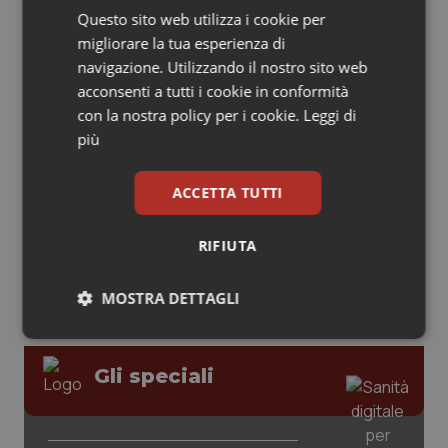
Questo sito web utilizza i cookie per
Piemonte
HIV
Leadership Medica 2026: guidare team
migliorare la tua esperienza di
clinici ad alte prestazioni
navigazione. Utilizzando il nostro sito web
Provincia Autonoma di Bolzano
Infezioni & Febbre
acconsenti a tutti i cookie in conformità
con la nostra policy per i cookie.
Leggi di
AI e telemedicina nello studio
Provincia Autonoma di Trento
Ipertensione & Scompenso
più
odontoiatrico: applicazioni concrete e
uso protetto
Puglia
Malattie rare
ACCETTA TUTTI
Sardegna
Malattia di Crohn & Rettocolite Ulcerosa
RIFIUTA
Sicilia
Neuroscienze & patologie neurodegenerative
MOSTRA DETTAGLI
Necessari
Statistici
Marketing
Toscana
Obesità
Gli speciali
Umbria
Oftalmologia