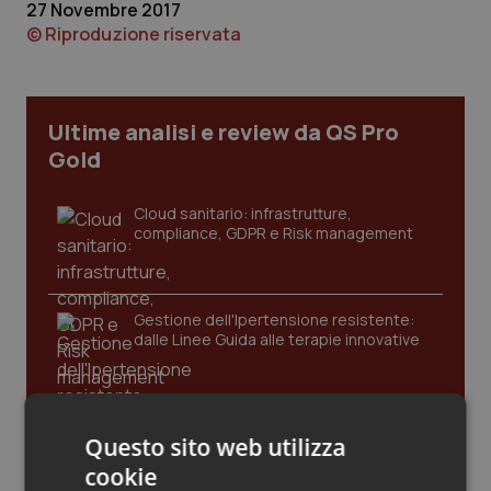
27 Novembre 2017
Calabria
Asma & BPCO
© Riproduzione riservata
Campania
Car-T
Ultime analisi e review da QS Pro
Emilia-Romagna
Colesterolo & coronaropatie
Gold
Friuli Venezia Giulia
Dermatite Atopica
Cloud sanitario: infrastrutture,
compliance, GDPR e Risk management
Lazio
Diabete & glucometri
Liguria
Disturbi dell’umore
Gestione dell'Ipertensione resistente:
dalle Linee Guida alle terapie innovative
Lombardia
Dolore
Marche
Donna & Salute
Leadership Infermieristica 2026: nuovi
Questo sito web utilizza
modelli di responsabilità e autonomia
Molise
Epatiti
cookie