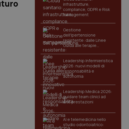
uturo
infrastrutture,
compliance, GDPR e Risk
management
Gestione
dell'Ipertensione
resistente: dalle Linee
Guida alle terapie
innovative
Leadership Infermieristica
2026: nuovi modelli di
responsabilità e
autonomia
Leadership Medica 2026:
guidare team clinici ad
alte prestazioni
AI e telemedicina nello
studio odontoiatrico: