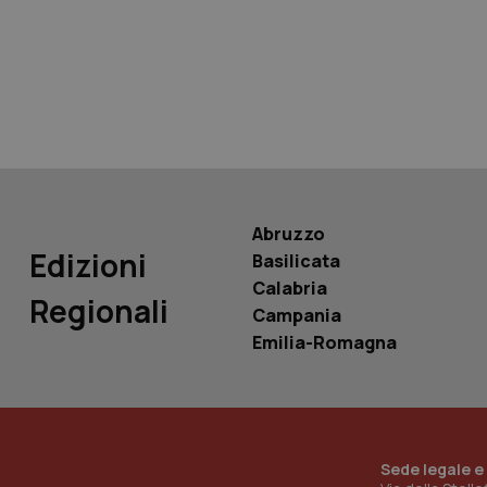
tracking-sites-ironf
tracking-enable
tracking-sites-ironf
session-id
_ga
Abruzzo
Edizioni
Basilicata
Calabria
Regionali
Campania
PHPSESSID
Emilia-Romagna
_ga_KM60CM4NPH
Sede legale e