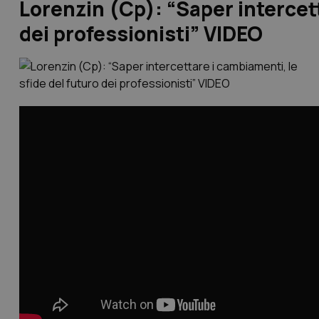
Lorenzin (Cp): “Saper intercett
dei professionisti” VIDEO