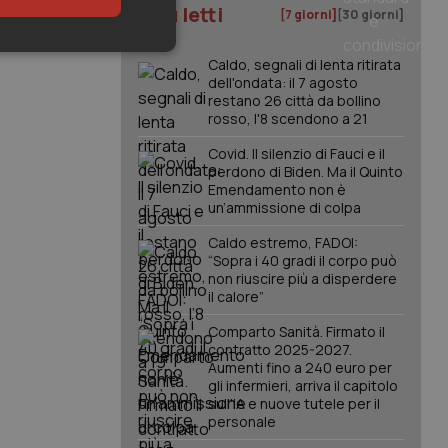
I più letti
[7 giorni]
[30 giorni]
keting
Caldo, segnali di lenta ritirata
dell'ondata: il 7 agosto
restano 26 città da bollino
rosso, l'8 scendono a 21
Covid. Il silenzio di Fauci e il
perdono di Biden. Ma il Quinto
Emendamento non è
un’ammissione di colpa
igazione sulle pagine
Caldo estremo, FADOI:
kie.
“Sopra i 40 gradi il corpo può
non riuscire più a disperdere
il calore”
er memorizzare le
utente per la loro
Comparto Sanità. Firmato il
 dati sul consenso
contratto 2025-2027.
itiche e
tendo che le loro
Aumenti fino a 240 euro per
ssioni future.
gli infermieri, arriva il capitolo
sull'IA e nuove tutele per il
l servizio Cookie-
personale
erenze di consenso
sario che il banner