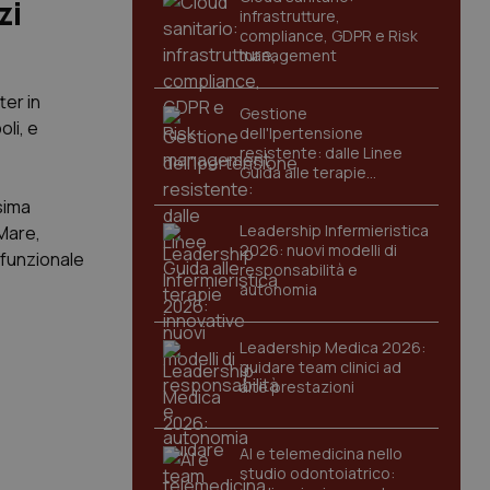
zi
infrastrutture,
compliance, GDPR e Risk
management
ter in
Gestione
li, e
dell'Ipertensione
resistente: dalle Linee
Guida alle terapie
innovative
ssima
Leadership Infermieristica
 Mare,
2026: nuovi modelli di
 funzionale
responsabilità e
autonomia
Leadership Medica 2026:
guidare team clinici ad
alte prestazioni
AI e telemedicina nello
studio odontoiatrico: