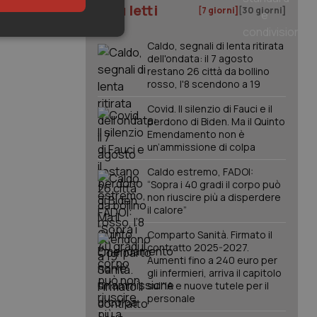
I più letti
[7 giorni]
[30 giorni]
keting
Caldo, segnali di lenta ritirata
dell'ondata: il 7 agosto
restano 26 città da bollino
rosso, l'8 scendono a 19
Covid. Il silenzio di Fauci e il
perdono di Biden. Ma il Quinto
Emendamento non è
un’ammissione di colpa
igazione sulle pagine
Caldo estremo, FADOI:
kie.
“Sopra i 40 gradi il corpo può
non riuscire più a disperdere
il calore”
er memorizzare le
utente per la loro
Comparto Sanità. Firmato il
 dati sul consenso
contratto 2025-2027.
itiche e
tendo che le loro
Aumenti fino a 240 euro per
ssioni future.
gli infermieri, arriva il capitolo
sull'IA e nuove tutele per il
l servizio Cookie-
personale
erenze di consenso
sario che il banner