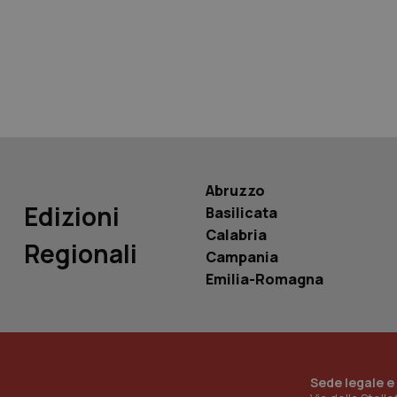
tracking-sites-ironf
tracking-enable
tracking-sites-ironf
session-id
_ga
Abruzzo
Edizioni
Basilicata
Calabria
Regionali
Campania
PHPSESSID
Emilia-Romagna
_ga_KM60CM4NPH
Sede legale e