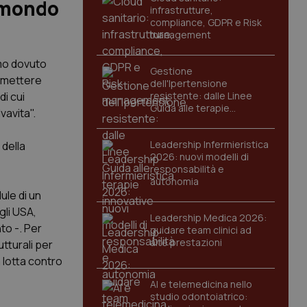
l mondo
infrastrutture,
compliance, GDPR e Risk
management
amo dovuto
Gestione
ermettere
dell'Ipertensione
di cui
resistente: dalle Linee
Guida alle terapie
vavita".
innovative
Leadership Infermieristica
 della
2026: nuovi modelli di
responsabilità e
autonomia
ule di un
gli USA,
Leadership Medica 2026:
to -. Per
guidare team clinici ad
alte prestazioni
tturali per
 lotta contro
AI e telemedicina nello
studio odontoiatrico: