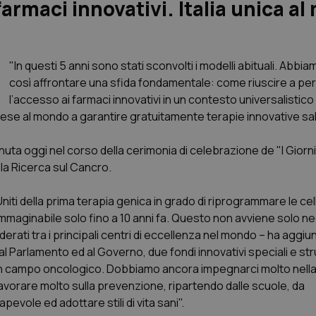
farmaci innovativi. Italia unica a
"In questi 5 anni sono stati sconvolti i modelli abituali. Abbi
così affrontare una sfida fondamentale: come riuscire a p
l’accesso ai farmaci innovativi in un contesto universalistico 
ese al mondo a garantire gratuitamente terapie innovative sal
enuta oggi nel corso della cerimonia di celebrazione de "I Giorni
 la Ricerca sul Cancro.
niti della prima terapia genica in grado di riprogrammare le cell
mmaginabile solo fino a 10 anni fa. Questo non avviene solo ne
rati tra i principali centri di eccellenza nel mondo – ha aggiun
l Parlamento ed al Governo, due fondi innovativi speciali e stru
ve in campo oncologico. Dobbiamo ancora impegnarci molto nella
avorare molto sulla prevenzione, ripartendo dalle scuole, da
evole ed adottare stili di vita sani".