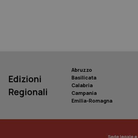
tracking-sites-ironf
tracking-enable
tracking-sites-ironf
session-id
_ga
Abruzzo
Edizioni
Basilicata
Calabria
Regionali
Campania
PHPSESSID
Emilia-Romagna
_ga_KM60CM4NPH
Sede legale e