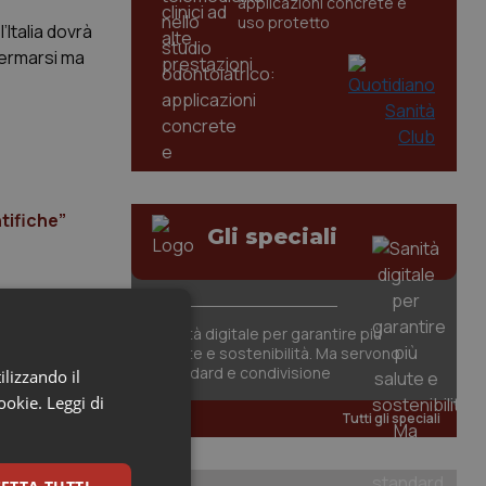
applicazioni concrete e
uso protetto
Italia dovrà
 fermarsi ma
tifiche”
Gli speciali
Sanità digitale per garantire più
salute e sostenibilità. Ma servono
standard e condivisione
ilizzando il
cookie.
Leggi di
Tutti gli speciali