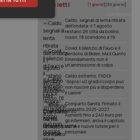
ETTA TUTTI
I più letti
[7 giorni]
[30 giorni]
keting
Caldo, segnali di lenta ritirata
dell'ondata: il 7 agosto
restano 26 città da bollino
rosso, l'8 scendono a 19
Covid. Il silenzio di Fauci e il
perdono di Biden. Ma il Quinto
Emendamento non è
un’ammissione di colpa
igazione sulle pagine
Caldo estremo, FADOI:
kie.
“Sopra i 40 gradi il corpo può
non riuscire più a disperdere
il calore”
er memorizzare le
utente per la loro
Comparto Sanità. Firmato il
 dati sul consenso
contratto 2025-2027.
itiche e
Aumenti fino a 240 euro per
tendo che le loro
ssioni future.
gli infermieri, arriva il capitolo
sull'IA e nuove tutele per il
l servizio Cookie-
personale
erenze di consenso
sario che il banner