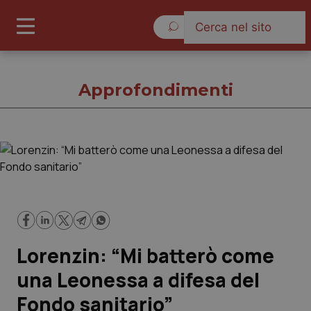
Domenica 9 Agosto 2026
Approfondimenti
Approfondimenti
Cronache
Governo e Parlamento
Lorenzin: “Mi batterò come
Regioni e Asl
una Leonessa a difesa del
Fondo sanitario”
Lavoro e Professioni