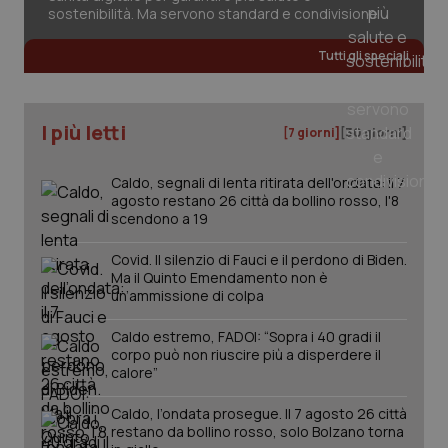
Valle D’Aosta
Oncodermatologia
sostenibilità. Ma servono standard e condivisione
Necessari
Statistici
Marketing
Veneto
Oncoematologia
Tutti gli speciali
I cookie necessari contribuiscono a rendere fruibile il
sito web abilitandone funzionalità di base quali la
navigazione sulle pagine e l'accesso alle aree
Oncologia & Nutrizione
protette del sito. Il sito web non è in grado di
funzionare correttamente senza questi cookie.
I più letti
[7 giorni]
[30 giorni]
Nome
Fornitore
/
Dominio
Scaden
Psoriasi & pelle
Caldo, segnali di lenta ritirata dell'ondata: il 7
VISITOR_PRIVACY_METADATA
5 mesi
YouTube
settim
.youtube.com
agosto restano 26 città da bollino rosso, l'8
Quotidiano Cardiologia
scendono a 19
Covid. Il silenzio di Fauci e il perdono di Biden.
Quotidiano Chirurgia
Ma il Quinto Emendamento non è
un’ammissione di colpa
Quotidiano Oncologia
Caldo estremo, FADOI: “Sopra i 40 gradi il
corpo può non riuscire più a disperdere il
Quotidiano Pediatria
calore”
Caldo, l’ondata prosegue. Il 7 agosto 26 città
Rene & patologie urogenitali
restano da bollino rosso, solo Bolzano torna