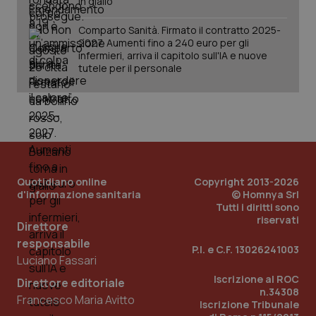
in giallo
Salute orale & impianti
Comparto Sanità. Firmato il contratto 2025-
CookieScriptConsent
5 mesi
CookieScript
2027. Aumenti fino a 240 euro per gli
Sangue & coagulazione
settim
www.quotidianosanita.it
infermieri, arriva il capitolo sull'IA e nuove
tutele per il personale
Tiroide
Tumore al seno
Tumore ovarico
Quotidiano online
Copyright 2013-2026
d'informazione sanitaria
© Homnya Srl
Tumori del Polmone & Testa Collo
Tutti i diritti sono
riservati
tracking-sites-ironfish-
www.quotidianosanita.it
4
Direttore
tracking-enable
settim
Tumori gastrointestinali
2 gior
responsabile
P.I. e C.F. 13026241003
Luciano Fassari
Ulcera & Reflusso
Iscrizione al ROC
Direttore editoriale
n.34308
Francesco Maria Avitto
tracking-sites-ironfish-
www.quotidianosanita.it
4
Iscrizione Tribunale
Vaccini
session-id
settim