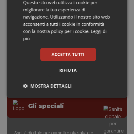
Questo sito web utilizza i cookie per
Leadership Medica 2026: guidare team
migliorare la tua esperienza di
Piemonte
HIV
clinici ad alte prestazioni
navigazione. Utilizzando il nostro sito web
acconsenti a tutti i cookie in conformità
Provincia Autonoma di Bolzano
Infezioni & Febbre
con la nostra policy per i cookie.
Leggi di
AI e telemedicina nello studio
più
odontoiatrico: applicazioni concrete e
Provincia Autonoma di Trento
Ipertensione & Scompenso
uso protetto
ACCETTA TUTTI
Puglia
Malattie rare
RIFIUTA
Sardegna
Malattia di Crohn & Rettocolite Ulcerosa
MOSTRA DETTAGLI
Sicilia
Neuroscienze & patologie neurodegenerative
Necessari
Statistici
Marketing
Toscana
Obesità
Gli speciali
Umbria
Oftalmologia
Sanità digitale per garantire più salute e