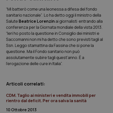
“Mi batterò come una leonessa a difesa del fondo
Scienza e Farmaci
sanitario nazionale”. Lo ha detto oggi il ministro della
Salute
Beatrice Lorenzin
ai giornalisti entrando alla
Studi e Analisi
conferenza per la Giornata mondiale della vista 2013.
“Ieri ho posto la questione in Consiglio dei ministri e
Lettere al direttore
Saccomanni non mi ha detto che sono previsti tagli al
Ssn. Leggo stamattina da Fassina che si pone la
Edizioni Regionali
questione. Ma il Fondo sanitario non può
assolutamente subire tagli quest’anno. È a
l’erogazione delle cure in Italia”.
QS Pro
Professionisti Sanitari.AI
Articoli correlati:
Abruzzo
QS Pro Gold
CDM. Taglio ai ministeri e vendita immobili per
rientro dal deficit. Per ora salva la sanità
QS Club
Newsletter
Basilicata
Artrite & artrosi
10 Ottobre 2013