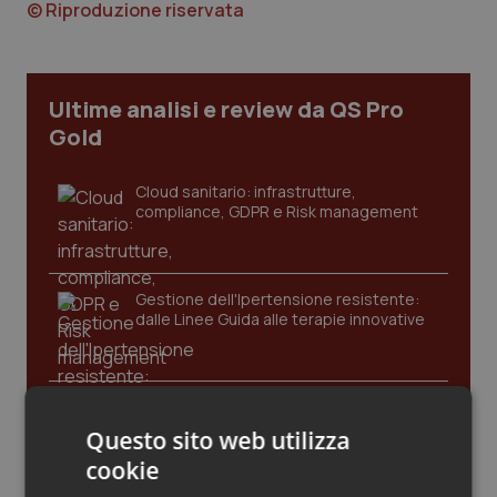
© Riproduzione riservata
Calabria
Asma & BPCO
Campania
Car-T
Ultime analisi e review da QS Pro
Emilia-Romagna
Colesterolo & coronaropatie
Gold
Friuli Venezia Giulia
Dermatite Atopica
Cloud sanitario: infrastrutture,
compliance, GDPR e Risk management
Lazio
Diabete & glucometri
Gestione dell'Ipertensione resistente:
Liguria
Disturbi dell’umore
dalle Linee Guida alle terapie innovative
Lombardia
Dolore
Leadership Infermieristica 2026: nuovi
Marche
Donna & Salute
modelli di responsabilità e autonomia
Questo sito web utilizza
cookie
Molise
Epatiti