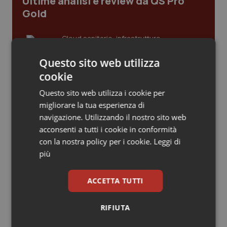
Ultime analisi e review da QS Pro
Gold
Piemonte
HIV
Cloud sanitario: infrastrutture,
Provincia Autonoma di Bolzano
Infezioni & Febbre
compliance, GDPR e Risk management
Questo sito web utilizza
Provincia Autonoma di Trento
Ipertensione & Scompenso
cookie
Gestione dell'Ipertensione resistente:
Questo sito web utilizza i cookie per
Puglia
Malattie rare
dalle Linee Guida alle terapie innovative
migliorare la tua esperienza di
navigazione. Utilizzando il nostro sito web
Sardegna
Malattia di Crohn & Rettocolite Ulcerosa
acconsenti a tutti i cookie in conformità
Leadership Infermieristica 2026: nuovi
con la nostra policy per i cookie.
Leggi di
modelli di responsabilità e autonomia
Sicilia
Neuroscienze & patologie neurodegenerative
più
Toscana
Obesità
ACCETTA TUTTI
Leadership Medica 2026: guidare team
clinici ad alte prestazioni
Umbria
Oftalmologia
RIFIUTA