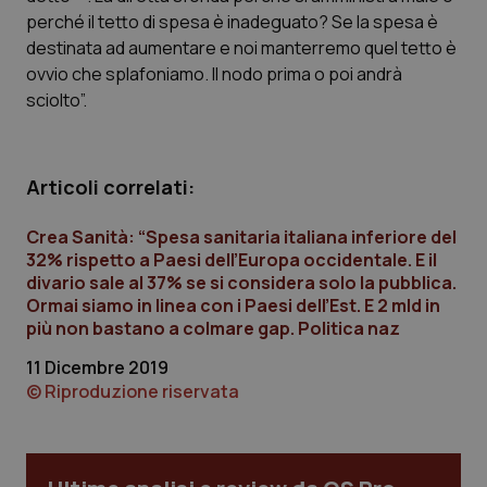
Calabria
Asma & BPCO
perché il tetto di spesa è inadeguato? Se la spesa è
destinata ad aumentare e noi manterremo quel tetto è
Campania
Car-T
ovvio che splafoniamo. Il nodo prima o poi andrà
sciolto”.
Emilia-Romagna
Colesterolo & coronaropatie
Friuli Venezia Giulia
Dermatite Atopica
Articoli correlati:
Crea Sanità: “Spesa sanitaria italiana inferiore del
Lazio
Diabete & glucometri
32% rispetto a Paesi dell’Europa occidentale. E il
divario sale al 37% se si considera solo la pubblica.
Liguria
Disturbi dell’umore
Ormai siamo in linea con i Paesi dell’Est. E 2 mld in
più non bastano a colmare gap. Politica naz
Lombardia
Dolore
11 Dicembre 2019
© Riproduzione riservata
Marche
Donna & Salute
Molise
Epatiti