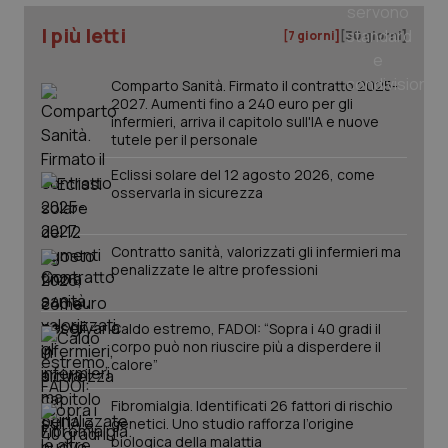
Salute orale & impianti
I più letti
[7 giorni]
[30 giorni]
Sangue & coagulazione
Comparto Sanità. Firmato il contratto 2025-
2027. Aumenti fino a 240 euro per gli
infermieri, arriva il capitolo sull'IA e nuove
Tiroide
tutele per il personale
Eclissi solare del 12 agosto 2026, come
Tumore al seno
osservarla in sicurezza
Tumore ovarico
CookieScriptConsent
5 mesi
CookieScript
settim
www.quotidianosanita.it
Contratto sanità, valorizzati gli infermieri ma
penalizzate le altre professioni
Tumori del Polmone & Testa Collo
Caldo estremo, FADOI: “Sopra i 40 gradi il
Tumori gastrointestinali
corpo può non riuscire più a disperdere il
calore”
Ulcera & Reflusso
Fibromialgia. Identificati 26 fattori di rischio
genetici. Uno studio rafforza l’origine
Vaccini
biologica della malattia