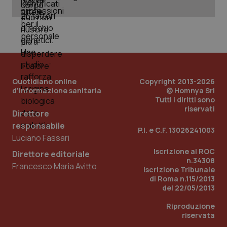
tracking-sites-ironfish-
www.quotidianosanita.it
4
tracking-enable
settim
2 gior
tracking-sites-ironfish-
www.quotidianosanita.it
4
Quotidiano online
Copyright 2013-2026
session-id
settim
d'informazione sanitaria
© Homnya Srl
2 gior
Tutti i diritti sono
riservati
Direttore
responsabile
P.I. e C.F. 13026241003
_ga
1 anno
Google LLC
Luciano Fassari
mes
.quotidianosanita.it
Iscrizione al ROC
Direttore editoriale
n.34308
Francesco Maria Avitto
Iscrizione Tribunale
di Roma n.115/2013
del 22/05/2013
Riproduzione
riservata