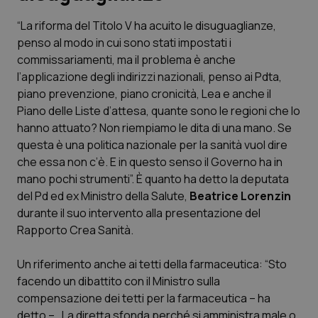
“La riforma del Titolo V ha acuito le disuguaglianze,
Scienza e Farmaci
penso al modo in cui sono stati impostati i
commissariamenti, ma il problema è anche
Studi e Analisi
l’applicazione degli indirizzi nazionali, penso ai Pdta,
piano prevenzione, piano cronicità, Lea e anche il
Lettere al direttore
Piano delle Liste d’attesa, quante sono le regioni che lo
hanno attuato? Non riempiamo le dita di una mano. Se
Edizioni Regionali
questa è una politica nazionale per la sanità vuol dire
che essa non c’è. E in questo senso il Governo ha in
mano pochi strumenti”. È quanto ha detto la deputata
QS Pro
del Pd ed ex Ministro della Salute,
Beatrice Lorenzin
durante il suo intervento alla presentazione del
Professionisti Sanitari.AI
Rapporto Crea Sanità.
Abruzzo
QS Pro Gold
Un riferimento anche ai tetti della farmaceutica: “Sto
facendo un dibattito con il Ministro sulla
QS Club
Newsletter
Basilicata
Artrite & artrosi
compensazione dei tetti per la farmaceutica – ha
detto – . La diretta sfonda perché si amministra male o