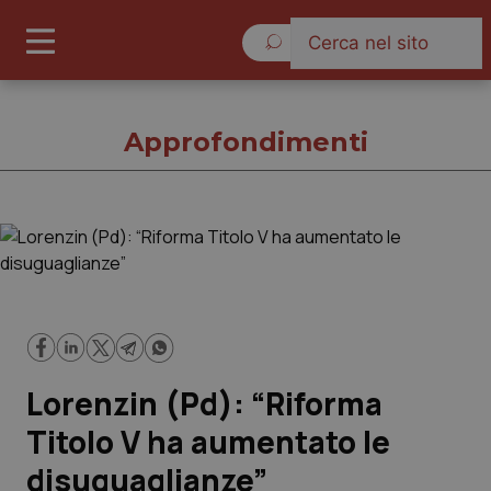
Giovedì 6 Agosto 2026
Approfondimenti
Approfondimenti
Cronache
Governo e Parlamento
Lorenzin (Pd): “Riforma
Regioni e Asl
Titolo V ha aumentato le
disuguaglianze”
Lavoro e Professioni