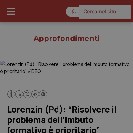
Sabato 8 Agosto 2026
Approfondimenti
Approfondimenti
Cronache
Governo e Parlamento
Lorenzin (Pd): “Risolvere il
Regioni e Asl
problema dell’imbuto
formativo è prioritario”
Lavoro e Professioni