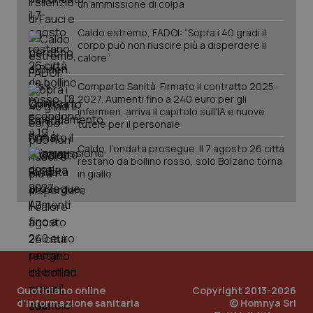
un’ammissione di colpa
Salute orale & impianti
Caldo estremo, FADOI: “Sopra i 40 gradi il
corpo può non riuscire più a disperdere il
Sangue & coagulazione
calore”
Comparto Sanità. Firmato il contratto 2025-
Tiroide
CookieScriptConsent
5 mesi
CookieScript
2027. Aumenti fino a 240 euro per gli
settim
www.quotidianosanita.it
infermieri, arriva il capitolo sull'IA e nuove
Tumore al seno
tutele per il personale
Caldo, l’ondata prosegue. Il 7 agosto 26 città
Tumore ovarico
restano da bollino rosso, solo Bolzano torna
in giallo
Tumori del Polmone & Testa Collo
Tumori gastrointestinali
Ulcera & Reflusso
tracking-sites-ironfish-
www.quotidianosanita.it
4
tracking-enable
settim
Quotidiano online
Copyright 2013-2026
2 gior
d'informazione sanitaria
© Homnya Srl
Vaccini