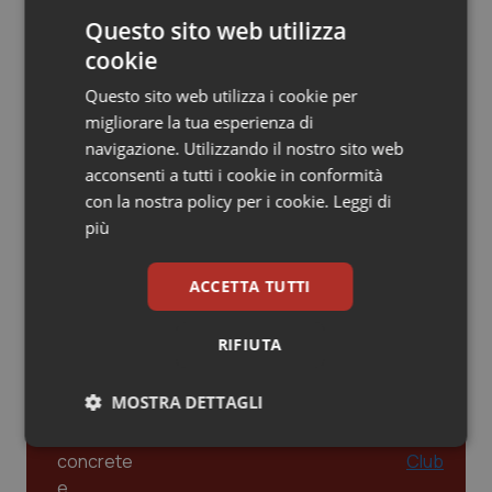
Questo sito web utilizza
Piemonte
HIV
cookie
Leadership Infermieristica 2026: nuovi
Provincia Autonoma di Bolzano
Infezioni & Febbre
Questo sito web utilizza i cookie per
modelli di responsabilità e autonomia
migliorare la tua esperienza di
navigazione. Utilizzando il nostro sito web
Provincia Autonoma di Trento
Ipertensione & Scompenso
acconsenti a tutti i cookie in conformità
Leadership Medica 2026: guidare team
con la nostra policy per i cookie.
Leggi di
Puglia
Malattie rare
clinici ad alte prestazioni
più
Sardegna
Malattia di Crohn & Rettocolite Ulcerosa
ACCETTA TUTTI
AI e telemedicina nello studio
odontoiatrico: applicazioni concrete e
Sicilia
Neuroscienze & patologie neurodegenerative
uso protetto
RIFIUTA
Toscana
Obesità
MOSTRA DETTAGLI
Umbria
Oftalmologia
Necessari
Statistici
Marketing