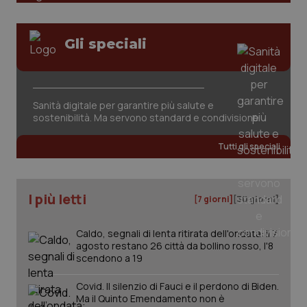
Valle D’Aosta
Oncodermatologia
Veneto
Oncoematologia
Gli speciali
Necessari
Statistici
Marketing
Oncologia & Nutrizione
I cookie necessari contribuiscono a rendere fruibile il
Sanità digitale per garantire più salute e
sito web abilitandone funzionalità di base quali la
Psoriasi & pelle
sostenibilità. Ma servono standard e condivisione
navigazione sulle pagine e l'accesso alle aree
protette del sito. Il sito web non è in grado di
funzionare correttamente senza questi cookie.
Quotidiano Cardiologia
Tutti gli speciali
Nome
Fornitore
/
Dominio
Scaden
Quotidiano Chirurgia
VISITOR_PRIVACY_METADATA
5 mesi
YouTube
settim
.youtube.com
I più letti
[7 giorni]
[30 giorni]
Quotidiano Oncologia
Caldo, segnali di lenta ritirata dell'ondata: il 7
agosto restano 26 città da bollino rosso, l'8
Quotidiano Pediatria
scendono a 19
Rene & patologie urogenitali
Covid. Il silenzio di Fauci e il perdono di Biden.
Ma il Quinto Emendamento non è