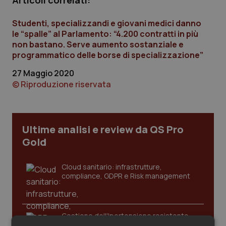
Articoli correlati:
Calabria
Asma & BPCO
Studenti, specializzandi e giovani medici danno
Campania
Car-T
le “spalle” al Parlamento: “4.200 contratti in più
non bastano. Serve aumento sostanziale e
programmatico delle borse di specializzazione”
Emilia-Romagna
Colesterolo & coronaropatie
27 Maggio 2020
© Riproduzione riservata
Friuli Venezia Giulia
Dermatite Atopica
Lazio
Diabete & glucometri
Ultime analisi e review da QS Pro
Liguria
Disturbi dell’umore
Gold
Lombardia
Dolore
Cloud sanitario: infrastrutture,
compliance, GDPR e Risk management
Marche
Donna & Salute
Gestione dell'Ipertensione resistente:
Molise
Epatiti
dalle Linee Guida alle terapie innovative