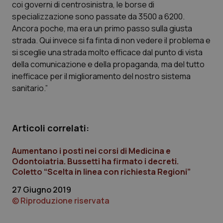
coi governi di centrosinistra, le borse di
Calabria
Asma & BPCO
specializzazione sono passate da 3500 a 6200.
Ancora poche, ma era un primo passo sulla giusta
Campania
Car-T
strada. Qui invece si fa finta di non vedere il problema e
si sceglie una strada molto efficace dal punto di vista
Emilia-Romagna
Colesterolo & coronaropatie
della comunicazione e della propaganda, ma del tutto
inefficace per il miglioramento del nostro sistema
Friuli Venezia Giulia
Dermatite Atopica
sanitario.”
Lazio
Diabete & glucometri
Articoli correlati:
Liguria
Disturbi dell’umore
Aumentano i posti nei corsi di Medicina e
Odontoiatria. Bussetti ha firmato i decreti.
Lombardia
Dolore
Coletto “Scelta in linea con richiesta Regioni”
Marche
Donna & Salute
27 Giugno 2019
© Riproduzione riservata
Molise
Epatiti