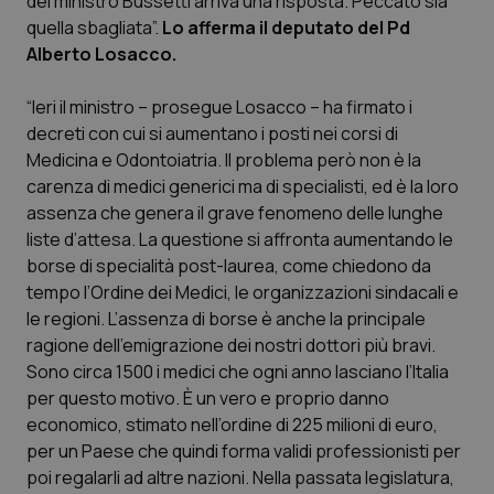
del ministro Bussetti arriva una risposta. Peccato sia
quella sbagliata”.
Lo afferma il deputato del Pd
Scienza e Farmaci
Alberto Losacco.
“Ieri il ministro – prosegue Losacco – ha firmato i
Studi e Analisi
decreti con cui si aumentano i posti nei corsi di
Medicina e Odontoiatria. Il problema però non è la
Lettere al direttore
carenza di medici generici ma di specialisti, ed è la loro
assenza che genera il grave fenomeno delle lunghe
Edizioni Regionali
liste d’attesa. La questione si affronta aumentando le
borse di specialità post-laurea, come chiedono da
QS Pro
tempo l’Ordine dei Medici, le organizzazioni sindacali e
le regioni. L’assenza di borse è anche la principale
Professionisti Sanitari.AI
ragione dell’emigrazione dei nostri dottori più bravi.
Sono circa 1500 i medici che ogni anno lasciano l’Italia
Abruzzo
QS Pro Gold
per questo motivo. È un vero e proprio danno
economico, stimato nell’ordine di 225 milioni di euro,
QS Club
Newsletter
per un Paese che quindi forma validi professionisti per
Basilicata
Artrite & artrosi
poi regalarli ad altre nazioni. Nella passata legislatura,