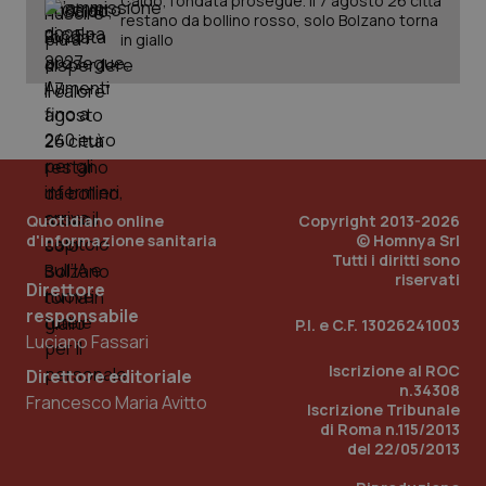
Caldo, l’ondata prosegue. Il 7 agosto 26 città
restano da bollino rosso, solo Bolzano torna
in giallo
tracking-sites-ironfish-
www.quotidianosanita.it
4
tracking-enable
settim
2 gior
tracking-sites-ironfish-
www.quotidianosanita.it
4
session-id
settim
2 gior
Quotidiano online
Copyright 2013-2026
d'informazione sanitaria
© Homnya Srl
Tutti i diritti sono
riservati
Direttore
_ga
1 anno
Google LLC
responsabile
P.I. e C.F. 13026241003
mes
.quotidianosanita.it
Luciano Fassari
Iscrizione al ROC
Direttore editoriale
n.34308
Francesco Maria Avitto
Iscrizione Tribunale
di Roma n.115/2013
del 22/05/2013