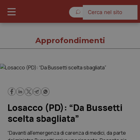
Sabato 8 Agosto 2026
Approfondimenti
Approfondimenti
Cronache
Losacco (PD): “Da Bussetti
Governo e Parlamento
scelta sbagliata”
Regioni e Asl
“Davanti all’emergenza di carenza di medici, da parte
Lavoro e Professioni