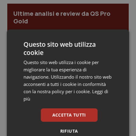
Piemonte
HIV
Ultime analisi e review da QS Pro
Gold
Provincia Autonoma di Bolzano
Infezioni & Febbre
Cloud sanitario: infrastrutture,
Provincia Autonoma di Trento
Ipertensione & Scompenso
compliance, GDPR e Risk management
Questo sito web utilizza
cookie
Puglia
Malattie rare
Questo sito web utilizza i cookie per
Gestione dell'Ipertensione resistente:
migliorare la tua esperienza di
dalle Linee Guida alle terapie innovative
Sardegna
Malattia di Crohn & Rettocolite Ulcerosa
navigazione. Utilizzando il nostro sito web
acconsenti a tutti i cookie in conformità
Sicilia
Neuroscienze & patologie neurodegenerative
con la nostra policy per i cookie.
Leggi di
Leadership Infermieristica 2026: nuovi
più
modelli di responsabilità e autonomia
Toscana
Obesità
ACCETTA TUTTI
Umbria
Oftalmologia
Leadership Medica 2026: guidare team
clinici ad alte prestazioni
RIFIUTA