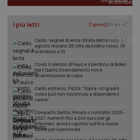
Tutti gli speciali
Salute orale & impianti
Sangue & coagulazione
I più letti
[7 giorni]
[30 giorni]
Tiroide
Caldo, segnali di lenta ritirata dell'ondata: il 7
agosto restano 26 città da bollino rosso, l'8
scendono a 19
Tumore al seno
Covid. Il silenzio di Fauci e il perdono di Biden.
Ma il Quinto Emendamento non è
Tumore ovarico
un’ammissione di colpa
CookieScriptConsent
5 mesi
CookieScript
settim
www.quotidianosanita.it
Tumori del Polmone & Testa Collo
Caldo estremo, FADOI: “Sopra i 40 gradi il
corpo può non riuscire più a disperdere il
calore”
Tumori gastrointestinali
Comparto Sanità. Firmato il contratto 2025-
2027. Aumenti fino a 240 euro per gli
Ulcera & Reflusso
infermieri, arriva il capitolo sull'IA e nuove
tutele per il personale
Vaccini