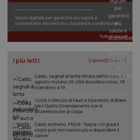
Valle D’Aosta
Oncodermatologia
Veneto
Oncoematologia
Necessari
Statistici
Marketing
Sanità digitale per garantire più salute e
sostenibilità. Ma servono standard e condivisione
I cookie necessari contribuiscono a rendere fruibile il
Oncologia & Nutrizione
sito web abilitandone funzionalità di base quali la
Tutti gli speciali
navigazione sulle pagine e l'accesso alle aree
protette del sito. Il sito web non è in grado di
funzionare correttamente senza questi cookie.
Psoriasi & pelle
Nome
Fornitore
/
Dominio
Scaden
I più letti
[7 giorni]
[30 giorni]
Quotidiano Cardiologia
VISITOR_PRIVACY_METADATA
5 mesi
YouTube
settim
.youtube.com
Caldo, segnali di lenta ritirata dell'ondata: il 7
Quotidiano Chirurgia
agosto restano 26 città da bollino rosso, l'8
scendono a 19
Quotidiano Oncologia
Covid. Il silenzio di Fauci e il perdono di Biden.
Ma il Quinto Emendamento non è
un’ammissione di colpa
Quotidiano Pediatria
Caldo estremo, FADOI: “Sopra i 40 gradi il
corpo può non riuscire più a disperdere il
Rene & patologie urogenitali
calore”