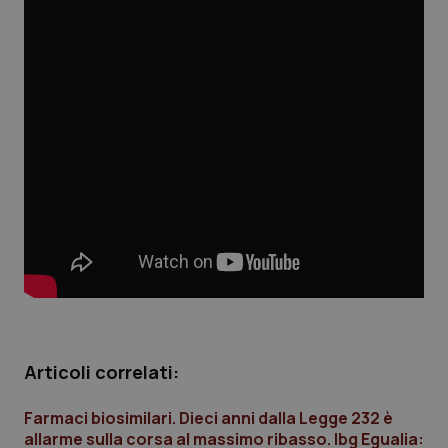
Scienza e Farmaci
Studi e Analisi
Lettere al direttore
Edizioni Regionali
QS Pro
Professionisti Sanitari.AI
Abruzzo
QS Pro Gold
Articoli correlati:
QS Club
Newsletter
Basilicata
Artrite & artrosi
Farmaci biosimilari. Dieci anni dalla Legge 232 è
allarme sulla corsa al massimo ribasso. Ibg Egualia: