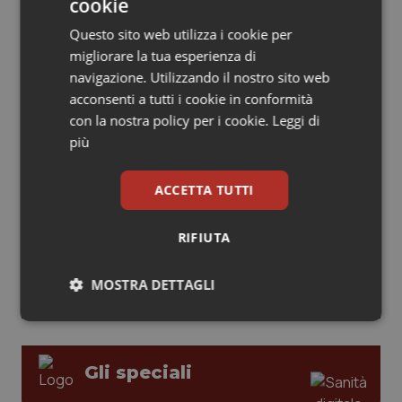
cookie
Piemonte
HIV
Questo sito web utilizza i cookie per
migliorare la tua esperienza di
Leadership Medica 2026: guidare team
Provincia Autonoma di Bolzano
Infezioni & Febbre
navigazione. Utilizzando il nostro sito web
clinici ad alte prestazioni
acconsenti a tutti i cookie in conformità
con la nostra policy per i cookie.
Leggi di
Provincia Autonoma di Trento
Ipertensione & Scompenso
più
AI e telemedicina nello studio
Puglia
Malattie rare
odontoiatrico: applicazioni concrete e
uso protetto
ACCETTA TUTTI
Sardegna
Malattia di Crohn & Rettocolite Ulcerosa
RIFIUTA
Sicilia
Neuroscienze & patologie neurodegenerative
MOSTRA DETTAGLI
Toscana
Obesità
Necessari
Statistici
Marketing
Umbria
Oftalmologia
Gli speciali