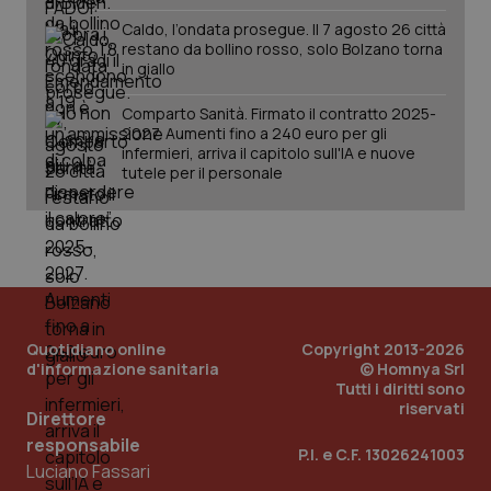
Salute orale & impianti
Caldo, l’ondata prosegue. Il 7 agosto 26 città
restano da bollino rosso, solo Bolzano torna
in giallo
Sangue & coagulazione
CookieScriptConsent
5 mesi
CookieScript
Comparto Sanità. Firmato il contratto 2025-
settim
www.quotidianosanita.it
2027. Aumenti fino a 240 euro per gli
Tiroide
infermieri, arriva il capitolo sull'IA e nuove
tutele per il personale
Tumore al seno
Tumore ovarico
Tumori del Polmone & Testa Collo
Quotidiano online
Copyright 2013-2026
Tumori gastrointestinali
d'informazione sanitaria
© Homnya Srl
tracking-sites-ironfish-
www.quotidianosanita.it
4
Tutti i diritti sono
tracking-enable
settim
2 gior
riservati
Direttore
Ulcera & Reflusso
responsabile
P.I. e C.F. 13026241003
Luciano Fassari
Vaccini