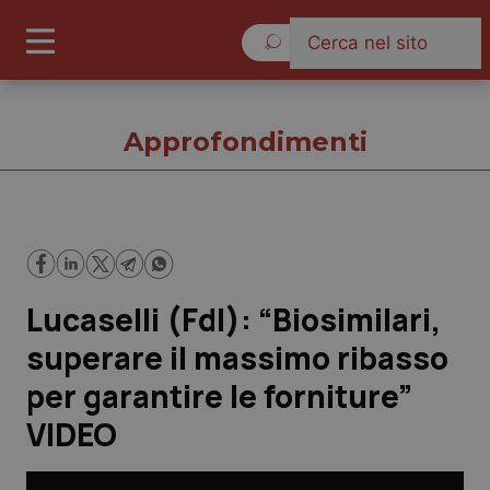
Domenica 9 Agosto 2026
Approfondimenti
Approfondimenti
Lucaselli (FdI): “Biosimilari,
Cronache
superare il massimo ribasso
Governo e Parlamento
per garantire le forniture”
VIDEO
Regioni e Asl
Lavoro e Professioni