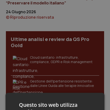
“Preservare il modello italiano”
Calabria
Asma & BPCO
24 Giugno 2026
Campania
Car-T
© Riproduzione riservata
Emilia-Romagna
Colesterolo & coronaropatie
Ultime analisi e review da QS Pro
Friuli Venezia Giulia
Dermatite Atopica
Gold
Lazio
Diabete & glucometri
Cloud sanitario: infrastrutture,
compliance, GDPR e Risk management
Liguria
Disturbi dell’umore
Lombardia
Dolore
Gestione dell'Ipertensione resistente:
dalle Linee Guida alle terapie innovative
Marche
Donna & Salute
Questo sito web utilizza
Leadership Infermieristica 2026: nuovi
Molise
Epatiti
modelli di responsabilità e autonomia