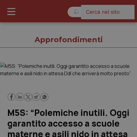
Domenica 9 Agosto 2026
Approfondimenti
Approfondimenti
Cronache
Governo e Parlamento
M5S: “Polemiche inutili. Oggi
Regioni e Asl
garantito accesso a scuole
materne e asili nido in attesa
Lavoro e Professioni