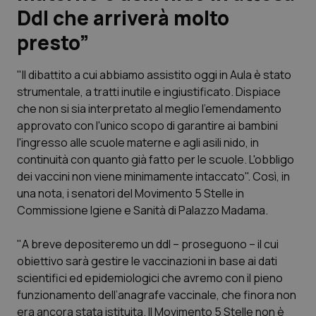
Ddl che arriverà molto
Scienza e Farmaci
presto”
Studi e Analisi
"Il dibattito a cui abbiamo assistito oggi in Aula è stato
strumentale, a tratti inutile e ingiustificato. Dispiace
Lettere al direttore
che non si sia interpretato al meglio l'emendamento
approvato con l'unico scopo di garantire ai bambini
Edizioni Regionali
l'ingresso alle scuole materne e agli asili nido, in
continuità con quanto già fatto per le scuole. L'obbligo
dei vaccini non viene minimamente intaccato". Così, in
QS Pro
una nota, i senatori del Movimento 5 Stelle in
Commissione Igiene e Sanità di Palazzo Madama.
Professionisti Sanitari.AI
"A breve depositeremo un ddl – proseguono – il cui
Abruzzo
QS Pro Gold
obiettivo sarà gestire le vaccinazioni in base ai dati
scientifici ed epidemiologici che avremo con il pieno
QS Club
Newsletter
Basilicata
Artrite & artrosi
funzionamento dell’anagrafe vaccinale, che finora non
era ancora stata istituita. Il Movimento 5 Stelle non è