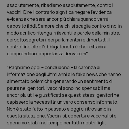
Calabria
Asma & BPCO
assolutamente, ribadiamo assolutamente, contro i
vaccini. Dire il contrario significa negare l'evidenza,
evidenza che sarà ancor più chiara quando verrà
Campania
Car-T
deposito il ddl. Sempre che chi si scaglia contro di noi in
modo acritico ritenga irrilevanti le parole della ministra,
Emilia-Romagna
Colesterolo & coronaropatie
dei sottosegretari, dei parlamentari e di noi tutti. Il
nostro fine oltre l'obbligatorietà è che i cittadini
Friuli Venezia Giulia
Dermatite Atopica
comprendano l'importanza dei vaccini".
Lazio
Diabete & glucometri
"Paghiamo oggi – concludono – la carenza di
informazione degli ultimi anni e le fake news che hanno
Liguria
Disturbi dell’umore
alimentato polemiche generando un sentimento di
paura nei genitori. I vaccini sono indispensabili ma
Lombardia
Dolore
ancor più utili e giustificati se questi stessi genitori ne
capissero la necessità: un vero consenso informato.
Non è stato fatto in passato e oggi ci ritroviamo in
Marche
Donna & Salute
questa situazione. Vaccini sì, coperture vaccinali sì e
speriamo stabili nel tempo per tutti i nostri figli".
Molise
Epatiti