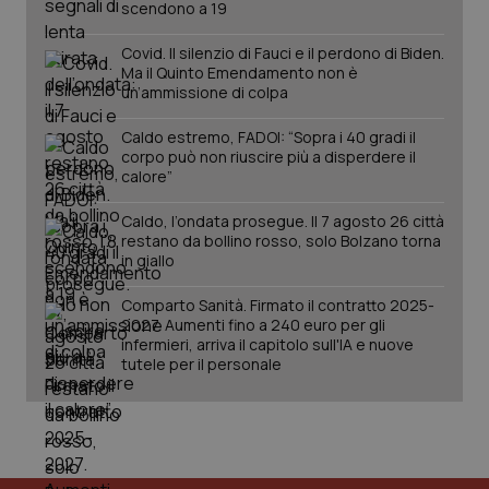
scendono a 19
Covid. Il silenzio di Fauci e il perdono di Biden.
Ma il Quinto Emendamento non è
un’ammissione di colpa
Caldo estremo, FADOI: “Sopra i 40 gradi il
corpo può non riuscire più a disperdere il
calore”
Caldo, l’ondata prosegue. Il 7 agosto 26 città
tracking-sites-ironfish-
www.quotidianosanita.it
4
tracking-enable
restano da bollino rosso, solo Bolzano torna
settim
2 gior
in giallo
Comparto Sanità. Firmato il contratto 2025-
2027. Aumenti fino a 240 euro per gli
infermieri, arriva il capitolo sull'IA e nuove
tracking-sites-ironfish-
www.quotidianosanita.it
4
session-id
tutele per il personale
settim
2 gior
_ga
1 anno
Google LLC
mes
.quotidianosanita.it