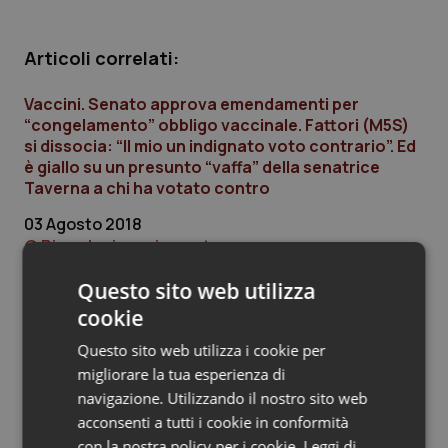
Piemonte
HIV
Articoli correlati:
Provincia Autonoma di Bolzano
Infezioni & Febbre
Vaccini. Senato approva emendamenti per
“congelamento” obbligo vaccinale. Fattori (M5S)
Provincia Autonoma di Trento
Ipertensione & Scompenso
si dissocia: “Il mio un indignato voto contrario”. Ed
è giallo su un presunto “vaffa” della senatrice
Taverna a chi ha votato contro
Puglia
Malattie rare
03 Agosto 2018
Sardegna
Malattia di Crohn & Rettocolite Ulcerosa
© Riproduzione riservata
Questo sito web utilizza
Sicilia
Neuroscienze & patologie neurodegenerative
cookie
Ultime analisi e review da QS Pro
Toscana
Obesità
Questo sito web utilizza i cookie per
Gold
migliorare la tua esperienza di
Umbria
Oftalmologia
navigazione. Utilizzando il nostro sito web
Cloud sanitario: infrastrutture,
acconsenti a tutti i cookie in conformità
compliance, GDPR e Risk management
con la nostra policy per i cookie.
Leggi di