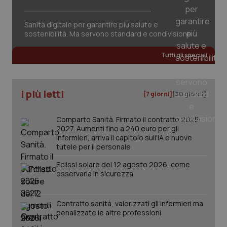
Salute orale & impianti
Sanità digitale per garantire più salute e
sostenibilità. Ma servono standard e condivisione
Sangue & coagulazione
Tutti gli speciali
Tiroide
Tumore al seno
I più letti
[7 giorni]
[30 giorni]
Tumore ovarico
Comparto Sanità. Firmato il contratto 2025-
2027. Aumenti fino a 240 euro per gli
infermieri, arriva il capitolo sull'IA e nuove
Tumori del Polmone & Testa Collo
tutele per il personale
CookieScriptConsent
5 mesi
CookieScript
settim
Eclissi solare del 12 agosto 2026, come
www.quotidianosanita.it
Tumori gastrointestinali
osservarla in sicurezza
Ulcera & Reflusso
Contratto sanità, valorizzati gli infermieri ma
penalizzate le altre professioni
Vaccini