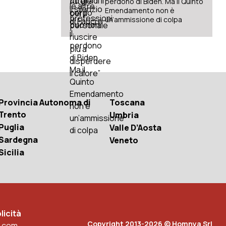
perdono di Biden. Ma il Quinto
Emendamento non è
un’ammissione di colpa
Provincia Autonoma di
Toscana
Trento
Umbria
Puglia
Valle D’Aosta
Sardegna
Veneto
Sicilia
icità
Copyright 2013-2026 © Homnya Srl
.com