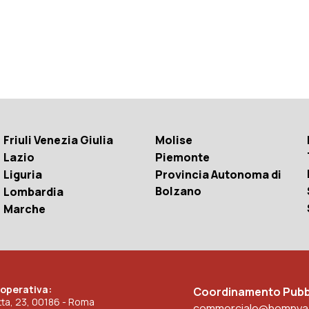
Friuli Venezia Giulia
Molise
Lazio
Piemonte
Liguria
Provincia Autonoma di
Bolzano
Lombardia
Marche
 operativa:
Coordinamento Pubbl
etta, 23, 00186 - Roma
commerciale@homnya