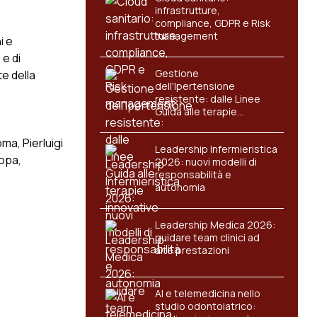
infrastrutture,
compliance, GDPR e Risk
management
i e
 e di
Gestione
te della
dell'Ipertensione
resistente: dalle Linee
Guida alle terapie
innovative
ma, Pierluigi
Leadership Infermieristica
ropa,
2026: nuovi modelli di
responsabilità e
autonomia
Leadership Medica 2026:
guidare team clinici ad
alte prestazioni
AI e telemedicina nello
studio odontoiatrico: