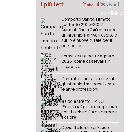
I più letti
[7 giorni]
[30 giorni]
Comparto Sanità. Firmato il
contratto 2025-2027.
Aumenti fino a 240 euro per
gli infermieri, arriva il capitolo
sull'IA e nuove tutele per il
personale
Eclissi solare del 12 agosto
2026, come osservarla in
sicurezza
Contratto sanità, valorizzati
gli infermieri ma penalizzate
le altre professioni
Caldo estremo, FADOI:
“Sopra i 40 gradi il corpo può
non riuscire più a disperdere
il calore”
Covid. Il silenzio di Fauci e il