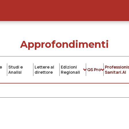
Approfondimenti
e
Studi e
Lettere al
Edizioni
Professionis
QS Pro
Analisi
direttore
Regionali
Sanitari.AI