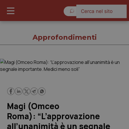
Sabato 8 Agosto 2026
Approfondimenti
Approfondimenti
Cronache
Governo e Parlamento
Magi (Omceo
Regioni e Asl
Roma): “L’approvazione
all’unanimità è un segnale
Lavoro e Professioni