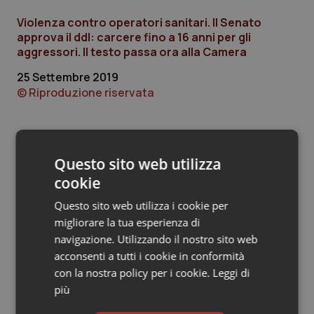
Violenza contro operatori sanitari. Il Senato
Piemonte
HIV
approva il ddl: carcere fino a 16 anni per gli
aggressori. Il testo passa ora alla Camera
Provincia Autonoma di Bolzano
Infezioni & Febbre
25 Settembre 2019
© Riproduzione riservata
Provincia Autonoma di Trento
Ipertensione & Scompenso
Puglia
Malattie rare
Ultime analisi e review da QS Pro
Questo sito web utilizza
Sardegna
Malattia di Crohn & Rettocolite Ulcerosa
Gold
cookie
Sicilia
Neuroscienze & patologie neurodegenerative
Questo sito web utilizza i cookie per
Cloud sanitario: infrastrutture,
compliance, GDPR e Risk management
migliorare la tua esperienza di
navigazione. Utilizzando il nostro sito web
Toscana
Obesità
acconsenti a tutti i cookie in conformità
con la nostra policy per i cookie.
Leggi di
Gestione dell'Ipertensione resistente:
Umbria
Oftalmologia
dalle Linee Guida alle terapie innovative
più