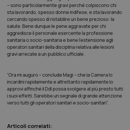
Calabria
Asma & BPCO
– sono particolarmente gravi perché colpiscono chi
sta lavorando, spesso donne indifese, e sta lavorando
cercando spesso di ristabilire un bene prezioso: la
Campania
Car-T
salute. Bene dunque le pene aggravate per chi
aggredisce il personale esercente la professione
Emilia-Romagna
Colesterolo & coronaropatie
sanitaria o socio-sanitaria e bene l’estensione agli
operatori sanitari della disciplina relativa alle lesioni
Friuli Venezia Giulia
Dermatite Atopica
gravi arrecate a un pubblico ufficiale.
Lazio
Diabete & glucometri
“Ora mi auguro – conclude Magi – che la Camera lo
Liguria
Disturbi dell’umore
incardini rapidamente e altrettanto rapidamente lo
approvi affinché il Ddl possa svolgere al più presto tutti
Lombardia
Dolore
i suoi effetti. Sarebbe un segnale di grande attenzione
verso tutti gli operatori sanitari e socio-sanitari”.
Marche
Donna & Salute
Molise
Epatiti
Articoli correlati: