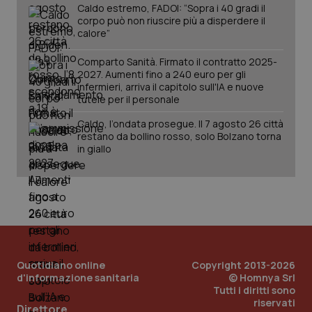
Caldo estremo, FADOI: “Sopra i 40 gradi il
corpo può non riuscire più a disperdere il
calore”
Comparto Sanità. Firmato il contratto 2025-
2027. Aumenti fino a 240 euro per gli
infermieri, arriva il capitolo sull'IA e nuove
tutele per il personale
tracking-sites-ironfish-
www.quotidianosanita.it
4
tracking-enable
settim
Caldo, l’ondata prosegue. Il 7 agosto 26 città
2 gior
restano da bollino rosso, solo Bolzano torna
in giallo
tracking-sites-ironfish-
www.quotidianosanita.it
4
session-id
settim
2 gior
_ga
1 anno
Google LLC
Quotidiano online
Copyright 2013-2026
mes
.quotidianosanita.it
d'informazione sanitaria
© Homnya Srl
Tutti i diritti sono
riservati
Direttore