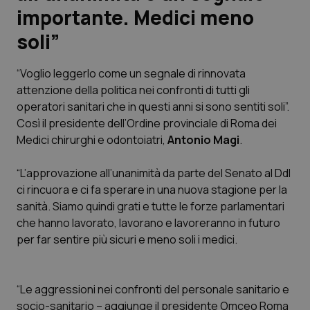
importante. Medici meno
Scienza e Farmaci
soli”
Studi e Analisi
“Voglio leggerlo come un segnale di rinnovata
attenzione della politica nei confronti di tutti gli
Lettere al direttore
operatori sanitari che in questi anni si sono sentiti soli”.
Così il presidente dell’Ordine provinciale di Roma dei
Edizioni Regionali
Medici chirurghi e odontoiatri,
Antonio Magi
.
“L’approvazione all’unanimità da parte del Senato al Ddl
QS Pro
ci rincuora e ci fa sperare in una nuova stagione per la
sanità. Siamo quindi grati e tutte le forze parlamentari
Professionisti Sanitari.AI
che hanno lavorato, lavorano e lavoreranno in futuro
per far sentire più sicuri e meno soli i medici.
Abruzzo
QS Pro Gold
QS Club
Newsletter
Basilicata
Artrite & artrosi
“Le aggressioni nei confronti del personale sanitario e
socio-sanitario – aggiunge il presidente Omceo Roma