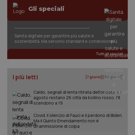
Salute orale & impianti
VISITOR_PRIVACY_METADATA
5 mesi
YouTube
Gli speciali
settim
.youtube.com
Sangue & coagulazione
Sanità digitale per garantire più salute e
Tiroide
sostenibilità. Ma servono standard e condivisione
Tumore al seno
Tutti gli speciali
Tumore ovarico
I più letti
[7 giorni]
[30 giorni]
Tumori del Polmone & Testa Collo
Caldo, segnali di lenta ritirata dell'ondata: il 7
agosto restano 26 città da bollino rosso, l'8
Tumori gastrointestinali
scendono a 19
CookieScriptConsent
5 mesi
CookieScript
settim
www.quotidianosanita.it
Covid. Il silenzio di Fauci e il perdono di Biden.
Ulcera & Reflusso
Ma il Quinto Emendamento non è
un’ammissione di colpa
Vaccini