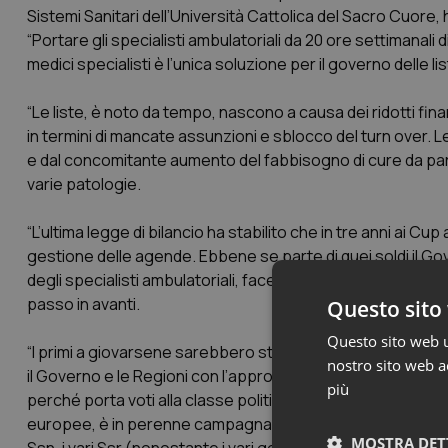
Sistemi Sanitari dell’Università Cattolica del Sacro Cuor
“Portare gli specialisti ambulatoriali da 20 ore settimanali 
medici specialisti è l’unica soluzione per il governo delle li
“Le liste, è noto da tempo, nascono a causa dei ridotti fin
in termini di mancate assunzioni e sblocco del turn over. Le
e dal concomitante aumento del fabbisogno di cure da par
varie patologie.
“L’ultima legge di bilancio ha stabilito che in tre anni ai 
gestione delle agende. Ebbene se parte di quei soldi il Go
degli specialisti ambulatoriali, facendole passare a richi
passo in avanti.
Questo sito 
Questo sito web ut
“I primi a giovarsene sarebbero stati i cittadini che di col
nostro sito web ac
il Governo e le Regioni con l’approvazione di questo Piano
più
perché porta voti alla classe politica tutta, sia nazionale 
europee, è in perenne campagna elettorale, senza però dire 
MOSTRA DET