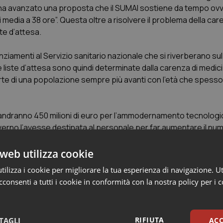
e, ha avanzato una proposta che il SUMAI sostiene da tempo ov
di media a 38 ore”. Questa oltre a risolvere il problema della car
ste d’attesa.
anziamenti al Servizio sanitario nazionale che si riverberano s
 liste d’attesa sono quindi determinate dalla carenza di medici 
te di una popolazione sempre più avanti con l’età che spesso 
Cup andranno 450 milioni di euro per l’ammodernamento tecnologi
verno l’avesse destinata al personale per far aumentare il num
esta, da 20 a 38, come previsto dall’ultimo Acn avremmo fatto u
web utilizza cookie
ilizza i cookie per migliorare la tua esperienza di navigazione. Ut
po avrebbero avuto visto ridursi drasticamente i tempi d’attesa.
consenti a tutti i cookie in conformità con la nostra policy per i 
 Nazionale continuano a criminalizzare il regime della libera p
che regionale, in un paese che tre elezioni politiche amministra
ai cittadini/elettori che con la libera professione ci guadagna
RIFIUTA
TAGLI
ACC