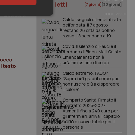
I più letti
[7 giorni]
[30 giorni]
 di salute ai
keting
Caldo, segnali di lenta ritirata
dell'ondata: il 7 agosto
restano 26 città da bollino
rosso, l'8 scendono a 19
Covid. Il silenzio di Fauci e il
perdono di Biden. Ma il Quinto
Emendamento non è
blocco
un’ammissione di colpa
Il testo
igazione sulle pagine
Caldo estremo, FADOI:
kie.
“Sopra i 40 gradi il corpo può
non riuscire più a disperdere
il calore”
er memorizzare le
utente per la loro
Comparto Sanità. Firmato il
 dati sul consenso
contratto 2025-2027.
itiche e
tendo che le loro
Aumenti fino a 240 euro per
ssioni future.
gli infermieri, arriva il capitolo
sull'IA e nuove tutele per il
l servizio Cookie-
personale
erenze di consenso
sario che il banner