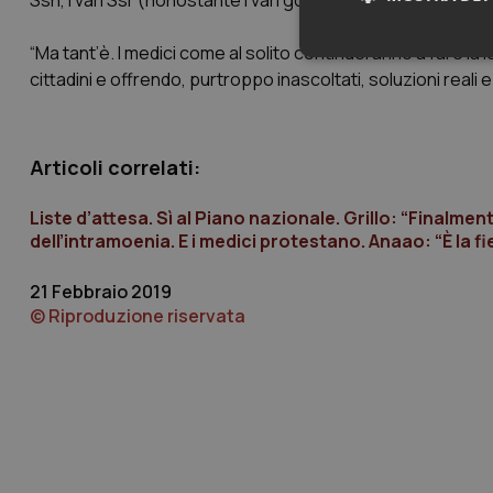
Ssn, i vari Ssr (nonostante i vari governatori continuino a c
“Ma tant’è. I medici come al solito continueranno a fare la l
Neces
cittadini e offrendo, purtroppo inascoltati, soluzioni reali
Articoli correlati:
Liste d’attesa. Sì al Piano nazionale. Grillo: “Finalment
dell’intramoenia. E i medici protestano. Anaao: “È la fi
I cookie necessari con
e l'accesso alle aree 
21 Febbraio 2019
Nome
© Riproduzione riservata
VISITOR_PRIVACY_
CookieScriptConse