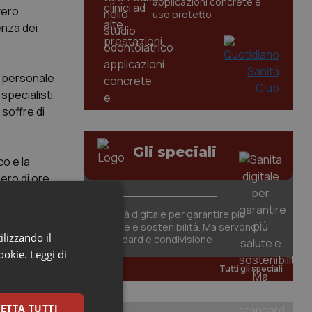
applicazioni concrete e
vero
uso protetto
enza dei
ul personale
specialisti,
soffre di
Gli speciali
co e la
ero di ore
n grosso
Sanità digitale per garantire più
salute e sostenibilità. Ma servono
ilizzando il
standard e condivisione
 E invece no,
cookie.
Leggi di
rofessione
Tutti gli speciali
tive ed
no tutti, il
ETTA TUTTI