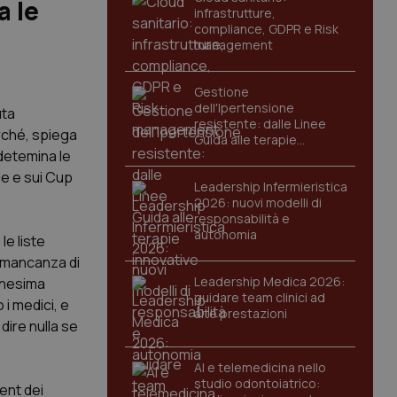
a le
infrastrutture,
compliance, GDPR e Risk
management
Gestione
dell'Ipertensione
uta
resistente: dalle Linee
erché, spiega
Guida alle terapie
 detemina le
innovative
de e sui Cup
Leadership Infermieristica
2026: nuovi modelli di
responsabilità e
autonomia
le liste
a mancanza di
Leadership Medica 2026:
ennesima
guidare team clinici ad
 i medici, e
alte prestazioni
dire nulla se
AI e telemedicina nello
studio odontoiatrico:
ent dei