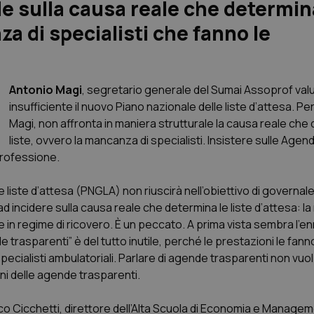
e sulla causa reale che determin
za di specialisti che fanno le
Antonio Magi
, segretario generale del Sumai Assoprof val
insufficiente il nuovo Piano nazionale delle liste d’attesa. P
Magi, non affronta in maniera strutturale la causa reale che
liste, ovvero la mancanza di specialisti. Insistere sulle Agen
professione.
liste d’attesa (PNGLA) non riuscirà nell’obiettivo di governale 
 incidere sulla causa reale che determina le liste d’attesa: l
he in regime di ricovero. È un peccato. A prima vista sembra l’
rasparenti” è del tutto inutile, perché le prestazioni le fanno
specialisti ambulatoriali. Parlare di agende trasparenti non vuol 
ni delle agende trasparenti.
 Cicchetti, direttore dell’Alta Scuola di Economia e Managem