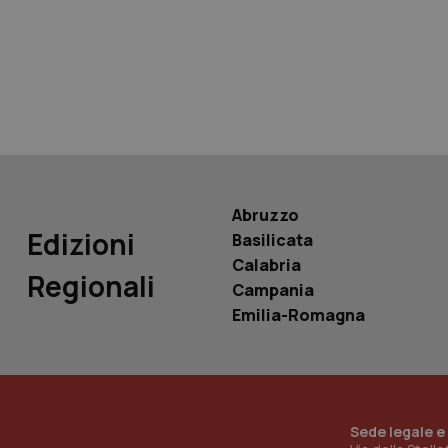
tracking-sites-ironf
tracking-enable
tracking-sites-ironf
session-id
_ga
Abruzzo
Edizioni
Basilicata
Calabria
Regionali
Campania
PHPSESSID
Emilia-Romagna
_ga_KM60CM4NPH
Sede legale e