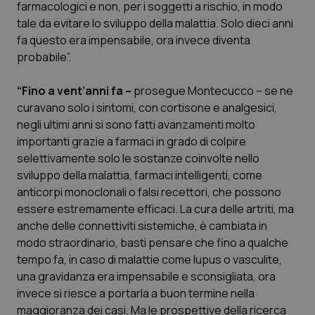
farmacologici e non, per i soggetti a rischio, in modo
Calabria
Asma & BPCO
tale da evitare lo sviluppo della malattia. Solo dieci anni
fa questo era impensabile, ora invece diventa
Campania
Car-T
probabile”.
Emilia-Romagna
Colesterolo & coronaropatie
“Fino a vent’anni fa –
prosegue Montecucco – se ne
curavano solo i sintomi, con cortisone e analgesici,
Friuli Venezia Giulia
Dermatite Atopica
negli ultimi anni si sono fatti avanzamenti molto
importanti grazie a farmaci in grado di colpire
Lazio
Diabete & glucometri
selettivamente solo le sostanze coinvolte nello
sviluppo della malattia, farmaci intelligenti, come
anticorpi monoclonali o falsi recettori, che possono
Liguria
Disturbi dell’umore
essere estremamente efficaci. La cura delle artriti, ma
anche delle connettiviti sistemiche, è cambiata in
Lombardia
Dolore
modo straordinario, basti pensare che fino a qualche
tempo fa, in caso di malattie come lupus o vasculite,
Marche
Donna & Salute
una gravidanza era impensabile e sconsigliata, ora
invece si riesce a portarla a buon termine nella
Molise
Epatiti
maggioranza dei casi. Ma le prospettive della ricerca