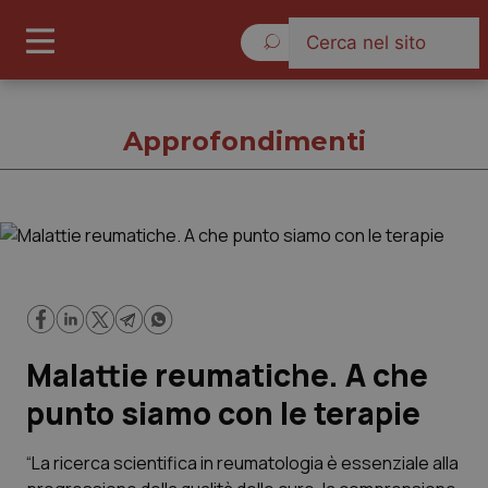
Venerdì 7 Agosto 2026
Approfondimenti
Approfondimenti
Cronache
Malattie reumatiche. A che
Governo e Parlamento
punto siamo con le terapie
Regioni e Asl
“La ricerca scientifica in reumatologia è essenziale alla
Lavoro e Professioni