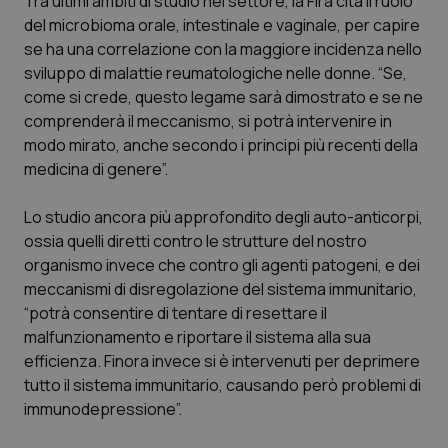
Tra ultimi ambiti di studio nel settore, la Fira cita il ruolo
Valle D’Aosta
Oncodermatologia
del microbioma orale, intestinale e vaginale, per capire
se ha una correlazione con la maggiore incidenza nello
Veneto
Oncoematologia
sviluppo di malattie reumatologiche nelle donne. “Se,
come si crede, questo legame sarà dimostrato e se ne
Oncologia & Nutrizione
comprenderà il meccanismo, si potrà intervenire in
modo mirato, anche secondo i principi più recenti della
Psoriasi & pelle
medicina di genere”.
Quotidiano Cardiologia
Lo studio ancora più approfondito degli auto-anticorpi,
ossia quelli diretti contro le strutture del nostro
Quotidiano Chirurgia
organismo invece che contro gli agenti patogeni, e dei
meccanismi di disregolazione del sistema immunitario,
“potrà consentire di tentare di resettare il
Quotidiano Oncologia
malfunzionamento e riportare il sistema alla sua
efficienza. Finora invece si è intervenuti per deprimere
Quotidiano Pediatria
tutto il sistema immunitario, causando però problemi di
immunodepressione”.
Rene & patologie urogenitali