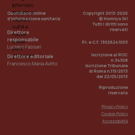
Quotidiano online
Copyright 2013-2026
d'informazione sanitaria
© Homnya Srl
Tutti i diritti sono
riservati
Direttore
responsabile
P.I. e C.F. 13026241003
Luciano Fassari
_ga_KM60CM4NPH
.quotidianosanita.it
1 anno
Iscrizione al ROC
Direttore editoriale
mes
n.34308
Francesco Maria Avitto
Iscrizione Tribunale
di Roma n.115/2013
del 22/05/2013
Riproduzione
riservata
Privacy Policy
Fornitore
/
Cookie Policy
Nome
Scadenza
Descrizion
Dominio
Accessibilità
Nome
Fornitore
/
Dominio
Scadenza
Des
_ga_0VMQEQKQ1N
.quotidianosanita.it
1 anno 1
Questo
mese
cookie
VISITOR_INFO1_LIVE
5 mesi 4
Que
Google LLC
viene
settimane
imp
.youtube.com