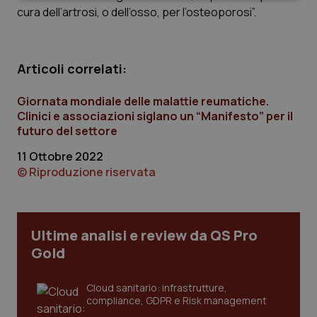
cura dell’artrosi, o dell’osso, per l’osteoporosi”.
Articoli correlati:
Necessari
Statistici
Marketing
Giornata mondiale delle malattie reumatiche.
Clinici e associazioni siglano un “Manifesto” per il
I cookie necessari contribuiscono a rendere fruibile il
futuro del settore
sito web abilitandone funzionalità di base quali la
navigazione sulle pagine e l'accesso alle aree
11 Ottobre 2022
protette del sito. Il sito web non è in grado di
© Riproduzione riservata
funzionare correttamente senza questi cookie.
Nome
Fornitore
/
Dominio
Scaden
VISITOR_PRIVACY_METADATA
5 mesi
YouTube
settim
.youtube.com
Ultime analisi e review da QS Pro
Gold
Cloud sanitario: infrastrutture,
compliance, GDPR e Risk management