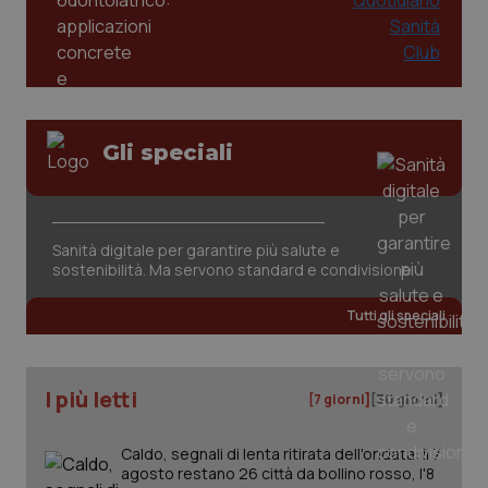
2 gior
tracking-sites-ironfish-
www.quotidianosanita.it
4
session-id
settim
2 gior
Gli speciali
_ga
1 anno
Google LLC
mes
.quotidianosanita.it
Sanità digitale per garantire più salute e
sostenibilità. Ma servono standard e condivisione
Tutti gli speciali
I più letti
[7 giorni]
[30 giorni]
Caldo, segnali di lenta ritirata dell'ondata: il 7
agosto restano 26 città da bollino rosso, l'8