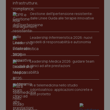
Gestione dell'Ipertensione resistente:
dalle Linee Guida alle terapie innovative
Leadership Infermieristica 2026: nuovi
modelli di responsabilità e autonomia
CookieScriptConsent
5 mesi
CookieScript
settim
www.quotidianosanita.it
Leadership Medica 2026: guidare team
clinici ad alte prestazioni
AI e telemedicina nello studio
odontoiatrico: applicazioni concrete e
uso protetto
tracking-sites-ironfish-
www.quotidianosanita.it
4
tracking-enable
settim