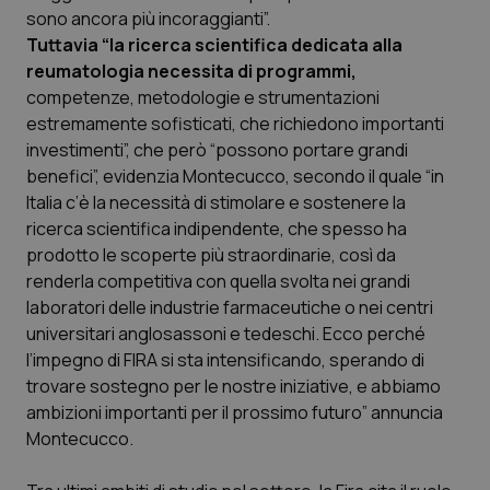
sono ancora più incoraggianti”.
Piemonte
HIV
Tuttavia “la ricerca scientifica dedicata alla
reumatologia necessita di programmi,
Provincia Autonoma di Bolzano
Infezioni & Febbre
competenze, metodologie e strumentazioni
estremamente sofisticati, che richiedono importanti
investimenti”, che però “possono portare grandi
Provincia Autonoma di Trento
Ipertensione & Scompenso
benefici”, evidenzia Montecucco, secondo il quale “in
Italia c’è la necessità di stimolare e sostenere la
Puglia
Malattie rare
ricerca scientifica indipendente, che spesso ha
prodotto le scoperte più straordinarie, così da
Sardegna
Malattia di Crohn & Rettocolite Ulcerosa
renderla competitiva con quella svolta nei grandi
laboratori delle industrie farmaceutiche o nei centri
Sicilia
Neuroscienze & patologie neurodegenerative
universitari anglosassoni e tedeschi. Ecco perché
l’impegno di FIRA si sta intensificando, sperando di
Toscana
Obesità
trovare sostegno per le nostre iniziative, e abbiamo
ambizioni importanti per il prossimo futuro” annuncia
Umbria
Oftalmologia
Montecucco.