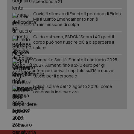
scendono a 21
Covid. Il silenzio di Fauci e il perdono di Biden.
Ma il Quinto Emendamento non è
un’ammissione di colpa
Caldo estremo, FADOI: “Sopra i 40 gradi il
corpo può non riuscire più a disperdere il
calore”
Comparto Sanità. Firmato il contratto 2025-
2027. Aumenti fino a 240 euro per gli
infermieri, arriva il capitolo sull'IA e nuove
tutele per il personale
PHPSESSID
Sessio
PHP.net
www.quotidianosanita.it
Eclissi solare del 12 agosto 2026, come
osservarla in sicurezza