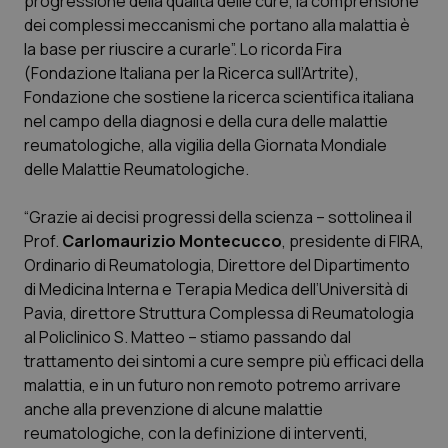
progressione della qualità delle cure, la comprensione
dei complessi meccanismi che portano alla malattia è
Scienza e Farmaci
la base per riuscire a curarle”. Lo ricorda Fira
(Fondazione Italiana per la Ricerca sull’Artrite),
Fondazione che sostiene la ricerca scientifica italiana
Studi e Analisi
nel campo della diagnosi e della cura delle malattie
reumatologiche, alla vigilia della Giornata Mondiale
Lettere al direttore
delle Malattie Reumatologiche.
Edizioni Regionali
“Grazie ai decisi progressi della scienza – sottolinea il
Prof.
Carlomaurizio Montecucco
, presidente di FIRA,
QS Pro
Ordinario di Reumatologia, Direttore del Dipartimento
di Medicina Interna e Terapia Medica dell’Università di
Professionisti Sanitari.AI
Pavia, direttore Struttura Complessa di Reumatologia
al Policlinico S. Matteo – stiamo passando dal
Abruzzo
QS Pro Gold
trattamento dei sintomi a cure sempre più efficaci della
malattia, e in un futuro non remoto potremo arrivare
QS Club
Newsletter
anche alla prevenzione di alcune malattie
Basilicata
Artrite & artrosi
reumatologiche, con la definizione di interventi,