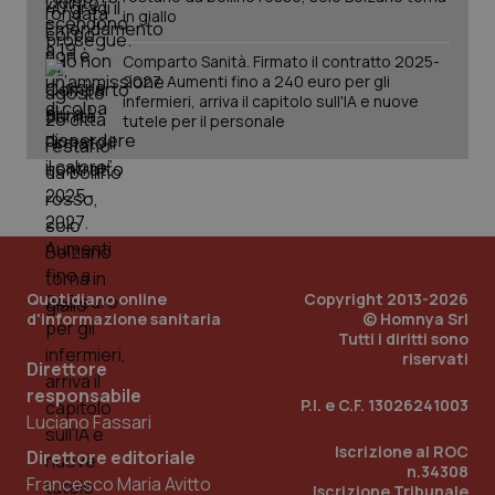
2 gior
in giallo
Comparto Sanità. Firmato il contratto 2025-
2027. Aumenti fino a 240 euro per gli
infermieri, arriva il capitolo sull'IA e nuove
_ga
1 anno
Google LLC
tutele per il personale
mes
.quotidianosanita.it
Quotidiano online
Copyright 2013-2026
d'informazione sanitaria
© Homnya Srl
Tutti i diritti sono
riservati
Direttore
responsabile
P.I. e C.F. 13026241003
Luciano Fassari
Iscrizione al ROC
Direttore editoriale
n.34308
Francesco Maria Avitto
Iscrizione Tribunale