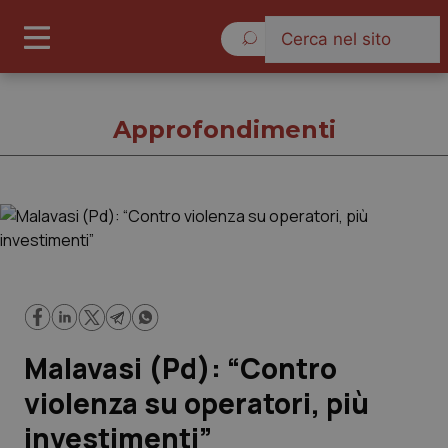
Domenica 9 Agosto 2026
Approfondimenti
Approfondimenti
Cronache
Governo e Parlamento
Malavasi (Pd): “Contro
Regioni e Asl
violenza su operatori, più
investimenti”
Lavoro e Professioni