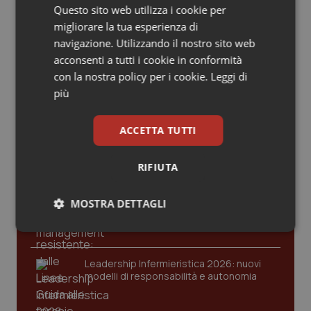
13 Marzo 2024
Valle D’Aosta
Oncodermatologia
Questo sito web utilizza i cookie per
© Riproduzione riservata
migliorare la tua esperienza di
Veneto
Oncoematologia
navigazione. Utilizzando il nostro sito web
acconsenti a tutti i cookie in conformità
Oncologia & Nutrizione
Ultime analisi e review da QS Pro
con la nostra policy per i cookie.
Leggi di
Gold
più
Psoriasi & pelle
Cloud sanitario: infrastrutture,
ACCETTA TUTTI
compliance, GDPR e Risk management
Quotidiano Cardiologia
RIFIUTA
Quotidiano Chirurgia
Gestione dell'Ipertensione resistente:
MOSTRA DETTAGLI
dalle Linee Guida alle terapie innovative
Quotidiano Oncologia
Necessari
Statistici
Marketing
Quotidiano Pediatria
Leadership Infermieristica 2026: nuovi
modelli di responsabilità e autonomia
Rene & patologie urogenitali