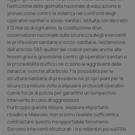
Calabria
Asma & BPCO
l’istituzione della giornata nazionale di educazione e
prevenzione contro la violenza nei confronti degli
Campania
Car-T
operatori sanitari e socio-sanitari, istituita con decreto
il 12 marzo di ogni anno, la costituzione di un
osservatorio nazionale sulla sicurezza degli esercenti
Emilia-Romagna
Colesterolo & coronaropatie
le professioni sanitarie e socio-sanitarie, l’estensione
dell’articolo 583-quater del codice penale anche alle
Friuli Venezia Giulia
Dermatite Atopica
lesioni gravi e gravissime contro gli operatori sanitari e
la procedibilità d’ufficio se ci sono le aggravanti delle
Lazio
Diabete & glucometri
minacce, nonché all’articolo 7 la possibilità per le
strutture sanitarie di prevedere nei propri piani per la
Liguria
Disturbi dell’umore
sicurezza misure volte a stipulare protocolli operativi
con le forze di polizia per garantire un tempestivo
Lombardia
Dolore
intervento in caso di aggressioni.
Purtroppo queste misure, seppure importanti,
Marche
Donna & Salute
ribadisce Malavasi, non si sono rivelate sufficienti a
contrastare questo insopportabile fenomeno.
Servono interventi strutturali: i tre miliardi in più sul FSN
Molise
Epatiti