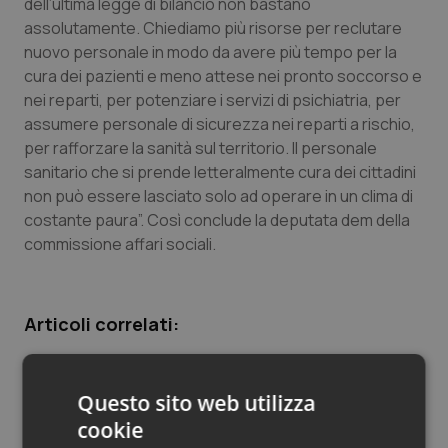
dell’ultima legge di bilancio non bastano
assolutamente. Chiediamo più risorse per reclutare
Piemonte
HIV
nuovo personale in modo da avere più tempo per la
cura dei pazienti e meno attese nei pronto soccorso e
Provincia Autonoma di Bolzano
Infezioni & Febbre
nei reparti, per potenziare i servizi di psichiatria, per
assumere personale di sicurezza nei reparti a rischio,
Provincia Autonoma di Trento
Ipertensione & Scompenso
per rafforzare la sanità sul territorio. Il personale
sanitario che si prende letteralmente cura dei cittadini
Puglia
Malattie rare
non può essere lasciato solo ad operare in un clima di
costante paura”. Così conclude la deputata dem della
Sardegna
Malattia di Crohn & Rettocolite Ulcerosa
commissione affari sociali.
Sicilia
Neuroscienze & patologie neurodegenerative
Articoli correlati:
Toscana
Obesità
Giornata contro le violenze sui sanitari. Schillaci:
“Nel 2023 segnalate 16 mila aggressioni. Le donne
Umbria
Oftalmologia
Questo sito web utilizza
le più colpite”
cookie