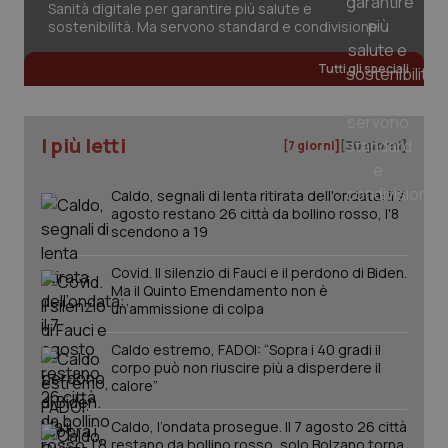
Sanità digitale per garantire più salute e
sostenibilità. Ma servono standard e condivisione
CookieScriptConsent
5 mesi
CookieScript
Tutti gli speciali
settim
www.quotidianosanita.it
I più letti
[7 giorni]
[30 giorni]
Caldo, segnali di lenta ritirata dell'ondata: il 7
agosto restano 26 città da bollino rosso, l'8
scendono a 19
Covid. Il silenzio di Fauci e il perdono di Biden.
Ma il Quinto Emendamento non è
un’ammissione di colpa
tracking-sites-ironfish-
www.quotidianosanita.it
4
tracking-enable
settim
2 gior
Caldo estremo, FADOI: “Sopra i 40 gradi il
corpo può non riuscire più a disperdere il
calore”
Caldo, l’ondata prosegue. Il 7 agosto 26 città
tracking-sites-ironfish-
www.quotidianosanita.it
4
restano da bollino rosso, solo Bolzano torna
session-id
settim