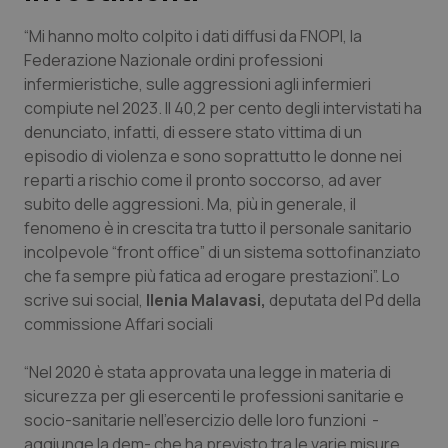
“Mi hanno molto colpito i dati diffusi da FNOPI, la
Scienza e Farmaci
Federazione Nazionale ordini professioni
infermieristiche, sulle aggressioni agli infermieri
Studi e Analisi
compiute nel 2023. Il 40,2 per cento degli intervistati ha
denunciato, infatti, di essere stato vittima di un
Lettere al direttore
episodio di violenza e sono soprattutto le donne nei
reparti a rischio come il pronto soccorso, ad aver
Edizioni Regionali
subito delle aggressioni. Ma, più in generale, il
fenomeno è in crescita tra tutto il personale sanitario
incolpevole “front office” di un sistema sottofinanziato
QS Pro
che fa sempre più fatica ad erogare prestazioni”. Lo
scrive sui social,
Ilenia Malavasi,
deputata del Pd della
Professionisti Sanitari.AI
commissione Affari sociali
Abruzzo
QS Pro Gold
“Nel 2020 è stata approvata una legge in materia di
sicurezza per gli esercenti le professioni sanitarie e
QS Club
Newsletter
Basilicata
Artrite & artrosi
socio-sanitarie nell’esercizio delle loro funzioni -
aggiunge la dem- che ha previsto tra le varie misure,