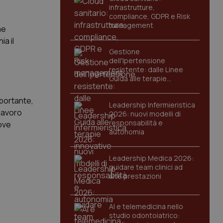
infrastrutture,
compliance, GDPR e Risk
management
me
a il
Gestione
dell'Ipertensione
resistente: dalle Linee
Guida alle terapie
innovative
mportante,
Leadership Infermieristica
 lavoro
2026: nuovi modelli di
responsabilità e
uove
autonomia
Leadership Medica 2026:
guidare team clinici ad
alte prestazioni
AI e telemedicina nello
studio odontoiatrico: