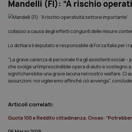
Mandelli (FI): “A rischio opera
collasso a causa degli effetti congiunti delle misure cont
Lo dichiara il deputato e responsabile di Forza Italia per i 
"La grave carenza di personale tra gli assistenti sociali –
che svolge un'imprescindibile opera di aiuto e sostegno a 
significherebbe una grave lacuna nel nostro welfare. Ci au
assunzioni: noi vigileremo affinché ciò avvenga", conclude
Articoli correlati:
Quota 100 e Reddito cittadinanza. Cnoas: “Potrebbero 
06 Marzo 2019