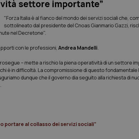
tività settore importante”
"Forza Italia è al fianco del mondo dei servizi sociali che, co
sottolineato dal presidente del Cnoas Gianmario Gazzi, rischi
enute nel Decretone".
rapporti con le professioni,
Andrea Mandelli
.
 prosegue – mette a rischio la piena operatività di un settore i
chi è in difficoltà. La compromissione di questo fondamentale
guriamo dunque che il governo dia seguito alla richiesta di n
.
portare al collasso dei servizi sociali”