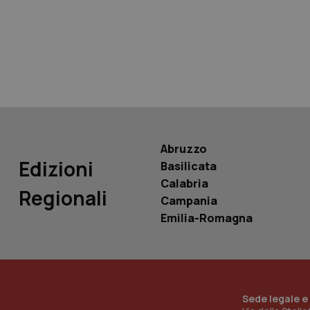
tracking-sites-ironf
tracking-enable
tracking-sites-ironf
session-id
_ga
Abruzzo
Edizioni
Basilicata
Calabria
Regionali
Campania
PHPSESSID
Emilia-Romagna
_ga_KM60CM4NPH
Sede legale e