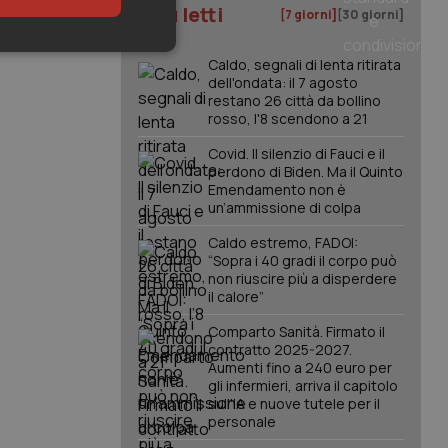
I più letti
[7 giorni]
[30 giorni]
keting
Caldo, segnali di lenta ritirata
dell'ondata: il 7 agosto
restano 26 città da bollino
rosso, l'8 scendono a 21
Covid. Il silenzio di Fauci e il
perdono di Biden. Ma il Quinto
Emendamento non è
un’ammissione di colpa
igazione sulle pagine
Caldo estremo, FADOI:
kie.
“Sopra i 40 gradi il corpo può
non riuscire più a disperdere
il calore”
er memorizzare le
utente per la loro
Comparto Sanità. Firmato il
 dati sul consenso
contratto 2025-2027.
itiche e
tendo che le loro
Aumenti fino a 240 euro per
ssioni future.
gli infermieri, arriva il capitolo
sull'IA e nuove tutele per il
l servizio Cookie-
personale
erenze di consenso
sario che il banner