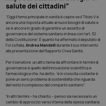
salute dei cittadini”
Scienza e Farmaci
“Oggi il tema principale in sanità è capire se il Titolo V è
ancora una risposta attuale ai nuovi bisogni di salute e
Studi e Analisi
se è ancora in grado di garantire un assetto di
governance
del sistema sanitario in linea con l’art. 32
Lettere al direttore
della Costituzione”. È quanto ha affermato il deputato di
Forza Italia,
Andrea Mandelli
durante il suo intervento
Edizioni Regionali
alla presentazione del Rapporto Crea Sanità.
QS Pro
Per il senatore un altro tema da affrontare in termini di
governance è quello dell’innovazione scientifica e
Professionisti Sanitari.AI
farmacologica che, ha detto, “è in crescita costante è
pone un serio problema di sostenibilità che riguarda
Abruzzo
QS Pro Gold
del resto il complesso del comparto sanitario".
QS Club
Newsletter
“In altri termini – ha chiarito – penso sia necessario un
Basilicata
Artrite & artrosi
cambio di approccio verso il tema della spesa sanitaria