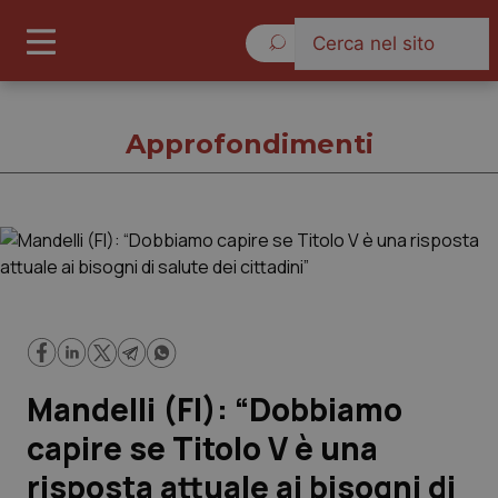
Venerdì 7 Agosto 2026
Approfondimenti
Approfondimenti
Cronache
Governo e Parlamento
Mandelli (FI): “Dobbiamo
Regioni e Asl
capire se Titolo V è una
risposta attuale ai bisogni di
Lavoro e Professioni