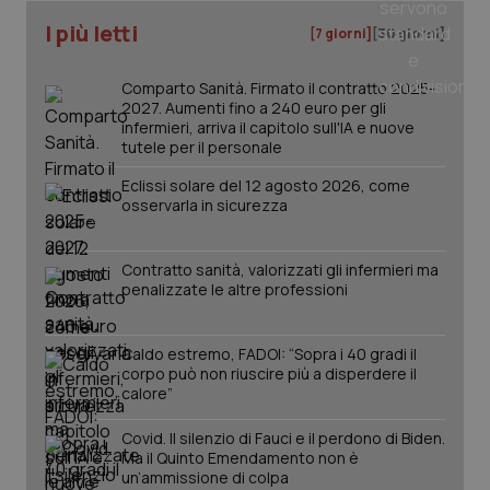
CookieScriptConsent
5 mesi
CookieScript
settim
www.quotidianosanita.it
I più letti
[7 giorni]
[30 giorni]
Comparto Sanità. Firmato il contratto 2025-
2027. Aumenti fino a 240 euro per gli
infermieri, arriva il capitolo sull'IA e nuove
tutele per il personale
Eclissi solare del 12 agosto 2026, come
osservarla in sicurezza
Contratto sanità, valorizzati gli infermieri ma
tracking-sites-ironfish-
www.quotidianosanita.it
4
penalizzate le altre professioni
tracking-enable
settim
2 gior
Caldo estremo, FADOI: “Sopra i 40 gradi il
corpo può non riuscire più a disperdere il
calore”
tracking-sites-ironfish-
www.quotidianosanita.it
4
session-id
settim
Covid. Il silenzio di Fauci e il perdono di Biden.
2 gior
Ma il Quinto Emendamento non è
un’ammissione di colpa