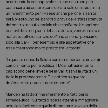
acquisendo la consapevolezza che essa non può
Calabria
Asma & BPCO
continuare ad essere considerata solo una spesa ma
un investimento per il Paese anche perché la sanità
Campania
Car-T
sarà presto uno dei banchi di prova della stessa tenuta
del nostro tessuto sociale che manifetsa bisogni non
Emilia-Romagna
Colesterolo & coronaropatie
compribili sia sul piano dell'assistenza, vedi cronicità e
non autosufficienze, che dell'innovazione, pensiamo
Friuli Venezia Giulia
Dermatite Atopica
solo alla Car-T, per esempio e alle aspettative che
esse creeranno molto presto tra i cittadini".
Lazio
Diabete & glucometri
“In questo senso la Salute sarà un importante driver di
cambiamento per la politica. Il Mes i cittadini non lo
Liguria
Disturbi dell’umore
capiscono bene, invece se la Car-t salva la vita di un
figlio la pretenderanno. E la politica su questo
Lombardia
Dolore
dev’essere in grado di dare risposte”.
Marche
Donna & Salute
Mandelli ha fatto infine riferimento ai tetti per la
farmaceutica. “Sui tetti di spesa attenti a immaginare
Molise
Epatiti
soluzioni facili come quella di spostare l'avanzo della