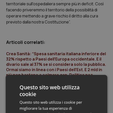
territoriale sull'ospedaliera sempre più in deficit. Così
Piemonte
HIV
facendo priveremmo il territorio della possibilità di
operare mettendo a grave rischio il diritto alla cura
Provincia Autonoma di Bolzano
Infezioni & Febbre
previsto dalla nostra Costituzione”.
Provincia Autonoma di Trento
Ipertensione & Scompenso
Articoli correlati:
Puglia
Malattie rare
Crea Sanità: “Spesa sanitaria italiana inferiore del
32% rispetto a Paesi dell’Europa occidentale. E il
Sardegna
Malattia di Crohn & Rettocolite Ulcerosa
divario sale al 37% se si considera solo la pubblica.
Ormai siamo in linea con i Paesi dell’Est. E 2 mld in
Sicilia
Neuroscienze & patologie neurodegenerative
più non bastano a colmare gap. Politica naz
11 Dicembre 2019
Questo sito web utilizza
Toscana
Obesità
© Riproduzione riservata
cookie
Umbria
Oftalmologia
Questo sito web utilizza i cookie per
migliorare la tua esperienza di
Ultime analisi e review da QS Pro