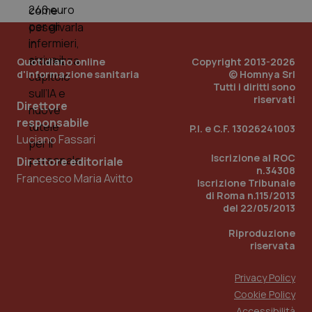
tracking-sites-ironfish-
www.quotidianosanita.it
4
tracking-enable
settim
2 gior
Quotidiano online
Copyright 2013-2026
d'informazione sanitaria
© Homnya Srl
tracking-sites-ironfish-
www.quotidianosanita.it
4
Tutti i diritti sono
session-id
settim
riservati
2 gior
Direttore
responsabile
P.I. e C.F. 13026241003
Luciano Fassari
Iscrizione al ROC
_ga
1 anno
Direttore editoriale
Google LLC
mes
.quotidianosanita.it
n.34308
Francesco Maria Avitto
Iscrizione Tribunale
di Roma n.115/2013
del 22/05/2013
Riproduzione
riservata
Privacy Policy
Cookie Policy
Accessibilità