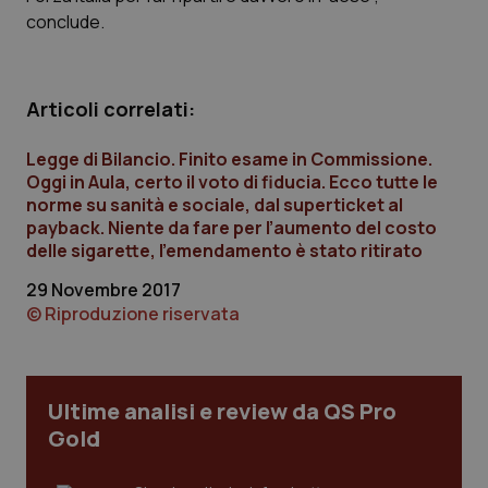
Calabria
Asma & BPCO
conclude.
Campania
Car-T
Articoli correlati:
Emilia-Romagna
Colesterolo & coronaropatie
Legge di Bilancio. Finito esame in Commissione.
Oggi in Aula, certo il voto di fiducia. Ecco tutte le
Friuli Venezia Giulia
Dermatite Atopica
norme su sanità e sociale, dal superticket al
payback. Niente da fare per l’aumento del costo
Lazio
Diabete & glucometri
delle sigarette, l’emendamento è stato ritirato
29 Novembre 2017
Liguria
Disturbi dell’umore
© Riproduzione riservata
Lombardia
Dolore
Ultime analisi e review da QS Pro
Marche
Donna & Salute
Gold
Molise
Epatiti