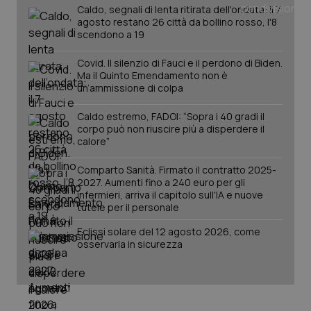
Caldo, segnali di lenta ritirata dell'ondata: il 7
Salute orale & impianti
agosto restano 26 città da bollino rosso, l'8
scendono a 19
Sangue & coagulazione
Covid. Il silenzio di Fauci e il perdono di Biden.
Ma il Quinto Emendamento non è
Tiroide
un’ammissione di colpa
Caldo estremo, FADOI: “Sopra i 40 gradi il
Tumore al seno
corpo può non riuscire più a disperdere il
CookieScriptConsent
5 mesi
CookieScript
calore”
settim
www.quotidianosanita.it
Tumore ovarico
Comparto Sanità. Firmato il contratto 2025-
2027. Aumenti fino a 240 euro per gli
Tumori del Polmone & Testa Collo
infermieri, arriva il capitolo sull'IA e nuove
tutele per il personale
Tumori gastrointestinali
Eclissi solare del 12 agosto 2026, come
osservarla in sicurezza
Ulcera & Reflusso
Vaccini