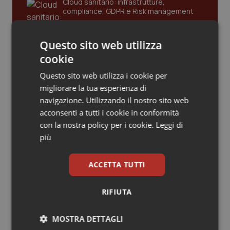
Cloud sanitario: infrastrutture,
compliance, GDPR e Risk management
Piemonte
HIV
Questo sito web utilizza
Provincia Autonoma di Bolzano
Infezioni & Febbre
Gestione dell'Ipertensione resistente:
cookie
dalle Linee Guida alle terapie innovative
Provincia Autonoma di Trento
Ipertensione & Scompenso
Questo sito web utilizza i cookie per
migliorare la tua esperienza di
Puglia
Malattie rare
navigazione. Utilizzando il nostro sito web
Leadership Infermieristica 2026: nuovi
modelli di responsabilità e autonomia
acconsenti a tutti i cookie in conformità
Sardegna
Malattia di Crohn & Rettocolite Ulcerosa
con la nostra policy per i cookie.
Leggi di
più
Sicilia
Neuroscienze & patologie neurodegenerative
Leadership Medica 2026: guidare team
clinici ad alte prestazioni
ACCETTA TUTTI
Toscana
Obesità
RIFIUTA
AI e telemedicina nello studio
Umbria
Oftalmologia
odontoiatrico: applicazioni concrete e
MOSTRA DETTAGLI
uso protetto