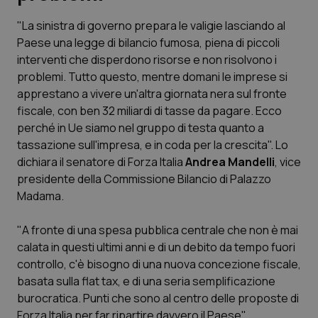
"La sinistra di governo prepara le valigie lasciando al
Scienza e Farmaci
Paese una legge di bilancio fumosa, piena di piccoli
interventi che disperdono risorse e non risolvono i
Studi e Analisi
problemi. Tutto questo, mentre domani le imprese si
apprestano a vivere un'altra giornata nera sul fronte
Lettere al direttore
fiscale, con ben 32 miliardi di tasse da pagare. Ecco
perché in Ue siamo nel gruppo di testa quanto a
Edizioni Regionali
tassazione sull'impresa, e in coda per la crescita". Lo
dichiara il senatore di Forza Italia
Andrea Mandelli
, vice
presidente della Commissione Bilancio di Palazzo
QS Pro
Madama.
Professionisti Sanitari.AI
"A fronte di una spesa pubblica centrale che non è mai
calata in questi ultimi anni e di un debito da tempo fuori
Abruzzo
QS Pro Gold
controllo, c'è bisogno di una nuova concezione fiscale,
basata sulla flat tax, e di una seria semplificazione
QS Club
Newsletter
Basilicata
Artrite & artrosi
burocratica. Punti che sono al centro delle proposte di
Forza Italia per far ripartire davvero il Paese",