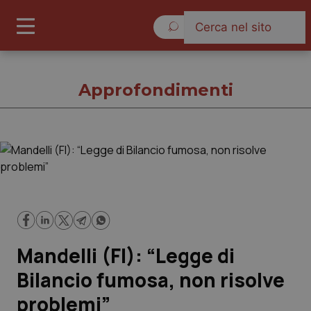
Sabato 8 Agosto 2026
Approfondimenti
Approfondimenti
Cronache
Governo e Parlamento
Mandelli (FI): “Legge di
Regioni e Asl
Bilancio fumosa, non risolve
problemi”
Lavoro e Professioni