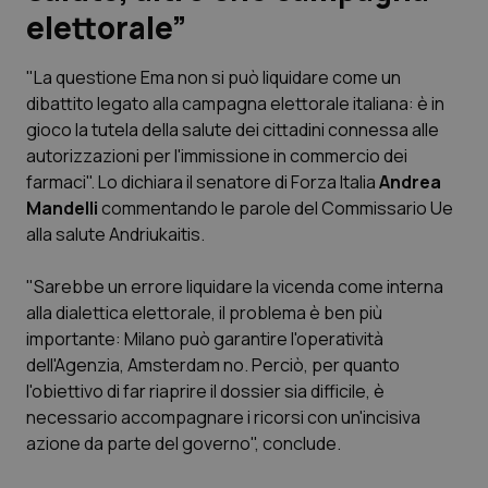
elettorale”
Scienza e Farmaci
"La questione Ema non si può liquidare come un
dibattito legato alla campagna elettorale italiana: è in
Studi e Analisi
gioco la tutela della salute dei cittadini connessa alle
autorizzazioni per l'immissione in commercio dei
Lettere al direttore
farmaci". Lo dichiara il senatore di Forza Italia
Andrea
Mandelli
commentando le parole del Commissario Ue
Edizioni Regionali
alla salute Andriukaitis.
QS Pro
"Sarebbe un errore liquidare la vicenda come interna
alla dialettica elettorale, il problema è ben più
Professionisti Sanitari.AI
importante: Milano può garantire l'operatività
dell'Agenzia, Amsterdam no. Perciò, per quanto
Abruzzo
QS Pro Gold
l'obiettivo di far riaprire il dossier sia difficile, è
necessario accompagnare i ricorsi con un'incisiva
QS Club
Newsletter
azione da parte del governo", conclude.
Basilicata
Artrite & artrosi