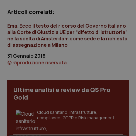
Calabria
Asma & BPCO
Articoli correlati:
Campania
Car-T
Ema. Ecco il testo del ricorso del Governo italiano
alla Corte di Giustizia UE per “difetto di istruttoria”
Emilia-Romagna
Colesterolo & coronaropatie
nella scelta di Amsterdam come sede e la richiesta
di assegnazione a Milano
Friuli Venezia Giulia
Dermatite Atopica
31 Gennaio 2018
© Riproduzione riservata
Lazio
Diabete & glucometri
Liguria
Disturbi dell’umore
Ultime analisi e review da QS Pro
Gold
Lombardia
Dolore
Cloud sanitario: infrastrutture,
Marche
Donna & Salute
compliance, GDPR e Risk management
Molise
Epatiti