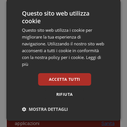
Gestione dell'Ipertensione resistente:
Piemonte
HIV
dalle Linee Guida alle terapie innovative
Questo sito web utilizza
cookie
Provincia Autonoma di Bolzano
Infezioni & Febbre
Questo sito web utilizza i cookie per
Leadership Infermieristica 2026: nuovi
migliorare la tua esperienza di
modelli di responsabilità e autonomia
Provincia Autonoma di Trento
Ipertensione & Scompenso
navigazione. Utilizzando il nostro sito web
acconsenti a tutti i cookie in conformità
Puglia
Malattie rare
con la nostra policy per i cookie.
Leggi di
Leadership Medica 2026: guidare team
più
clinici ad alte prestazioni
Sardegna
Malattia di Crohn & Rettocolite Ulcerosa
ACCETTA TUTTI
Sicilia
Neuroscienze & patologie neurodegenerative
AI e telemedicina nello studio
odontoiatrico: applicazioni concrete e
RIFIUTA
Toscana
Obesità
uso protetto
MOSTRA DETTAGLI
Umbria
Oftalmologia
Necessari
Statistici
Marketing