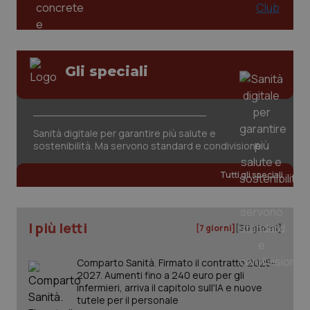
Valle D’Aosta
Oncodermatologia
Veneto
Oncoematologia
Gli speciali
Oncologia & Nutrizione
Necessari
Statistici
Marketing
Psoriasi & pelle
I cookie necessari contribuiscono a rendere fruibile il
sito web abilitandone funzionalità di base quali la
navigazione sulle pagine e l'accesso alle aree
Sanità digitale per garantire più salute e
protette del sito. Il sito web non è in grado di
Quotidiano Cardiologia
sostenibilità. Ma servono standard e condivisione
funzionare correttamente senza questi cookie.
Nome
Fornitore
/
Tutti gli speciali
Dominio
Scaden
Quotidiano Chirurgia
VISITOR_PRIVACY_METADATA
5 mesi
YouTube
settim
.youtube.com
Quotidiano Oncologia
I più letti
[7 giorni]
[30 giorni]
Quotidiano Pediatria
Comparto Sanità. Firmato il contratto 2025-
2027. Aumenti fino a 240 euro per gli
infermieri, arriva il capitolo sull'IA e nuove
Rene & patologie urogenitali
tutele per il personale