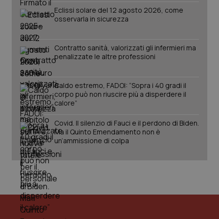
Salute orale & impianti
Eclissi solare del 12 agosto 2026, come
osservarla in sicurezza
Sangue & coagulazione
Contratto sanità, valorizzati gli infermieri ma
penalizzate le altre professioni
Tiroide
CookieScriptConsent
5 mesi
CookieScript
settim
www.quotidianosanita.it
Caldo estremo, FADOI: “Sopra i 40 gradi il
Tumore al seno
corpo può non riuscire più a disperdere il
calore”
Tumore ovarico
Covid. Il silenzio di Fauci e il perdono di Biden.
Ma il Quinto Emendamento non è
Tumori del Polmone & Testa Collo
un’ammissione di colpa
Tumori gastrointestinali
Ulcera & Reflusso
tracking-sites-ironfish-
www.quotidianosanita.it
4
tracking-enable
settim
Vaccini
2 gior