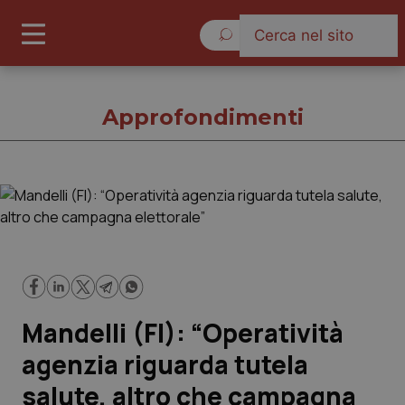
Giovedì 6 Agosto 2026
Approfondimenti
Approfondimenti
Cronache
Governo e Parlamento
Mandelli (FI): “Operatività
Regioni e Asl
agenzia riguarda tutela
salute, altro che campagna
Lavoro e Professioni