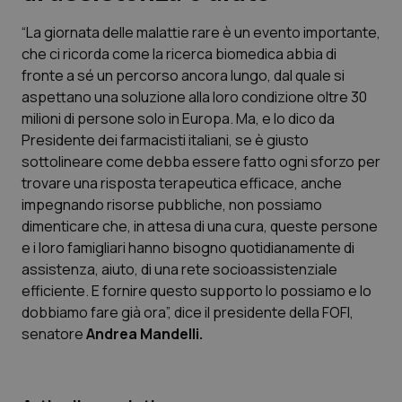
“La giornata delle malattie rare è un evento importante,
Scienza e Farmaci
che ci ricorda come la ricerca biomedica abbia di
fronte a sé un percorso ancora lungo, dal quale si
Studi e Analisi
aspettano una soluzione alla loro condizione oltre 30
milioni di persone solo in Europa. Ma, e lo dico da
Lettere al direttore
Presidente dei farmacisti italiani, se è giusto
sottolineare come debba essere fatto ogni sforzo per
Edizioni Regionali
trovare una risposta terapeutica efficace, anche
impegnando risorse pubbliche, non possiamo
dimenticare che, in attesa di una cura, queste persone
QS Pro
e i loro famigliari hanno bisogno quotidianamente di
assistenza, aiuto, di una rete socioassistenziale
Professionisti Sanitari.AI
efficiente. E fornire questo supporto lo possiamo e lo
dobbiamo fare già ora”, dice il presidente della FOFI,
Abruzzo
QS Pro Gold
senatore
Andrea Mandelli.
QS Club
Newsletter
Basilicata
Artrite & artrosi