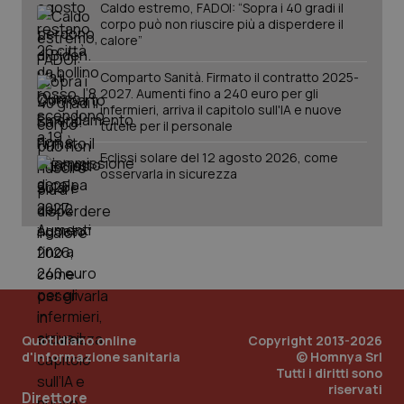
Caldo estremo, FADOI: “Sopra i 40 gradi il
Salute orale & impianti
corpo può non riuscire più a disperdere il
calore”
Sangue & coagulazione
Comparto Sanità. Firmato il contratto 2025-
2027. Aumenti fino a 240 euro per gli
CookieScriptConsent
5 mesi
CookieScript
infermieri, arriva il capitolo sull'IA e nuove
Tiroide
settim
www.quotidianosanita.it
tutele per il personale
Eclissi solare del 12 agosto 2026, come
Tumore al seno
osservarla in sicurezza
Tumore ovarico
Tumori del Polmone & Testa Collo
Tumori gastrointestinali
tracking-sites-ironfish-
www.quotidianosanita.it
4
Quotidiano online
Copyright 2013-2026
Ulcera & Reflusso
tracking-enable
settim
d'informazione sanitaria
© Homnya Srl
2 gior
Tutti i diritti sono
riservati
Vaccini
Direttore