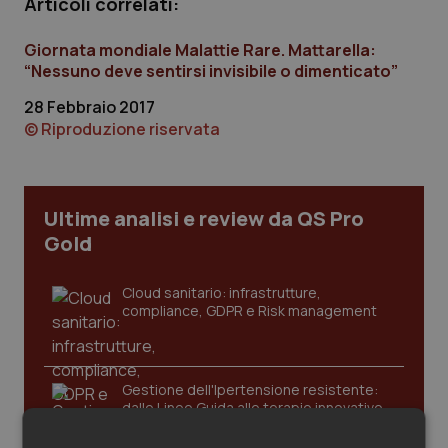
Articoli correlati:
Calabria
Asma & BPCO
Giornata mondiale Malattie Rare. Mattarella:
Campania
Car-T
“Nessuno deve sentirsi invisibile o dimenticato”
28 Febbraio 2017
Emilia-Romagna
Colesterolo & coronaropatie
© Riproduzione riservata
Friuli Venezia Giulia
Dermatite Atopica
Ultime analisi e review da QS Pro
Lazio
Diabete & glucometri
Gold
Liguria
Disturbi dell’umore
Cloud sanitario: infrastrutture,
compliance, GDPR e Risk management
Lombardia
Dolore
Marche
Donna & Salute
Gestione dell'Ipertensione resistente:
dalle Linee Guida alle terapie innovative
Molise
Epatiti