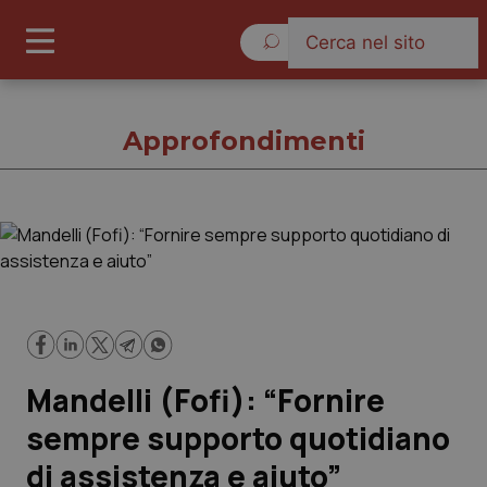
Sabato 8 Agosto 2026
Approfondimenti
Approfondimenti
Cronache
Governo e Parlamento
Mandelli (Fofi): “Fornire
Regioni e Asl
sempre supporto quotidiano
di assistenza e aiuto”
Lavoro e Professioni