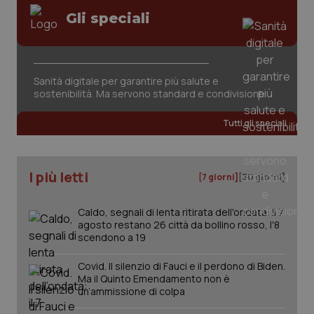
Valle D’Aosta
Oncodermatologia
Gli speciali
Veneto
Oncoematologia
Necessari
Statistici
Marketing
Oncologia & Nutrizione
Sanità digitale per garantire più salute e
I cookie necessari contribuiscono a rendere fruibile il
sostenibilità. Ma servono standard e condivisione
sito web abilitandone funzionalità di base quali la
navigazione sulle pagine e l'accesso alle aree
Psoriasi & pelle
protette del sito. Il sito web non è in grado di
Tutti gli speciali
funzionare correttamente senza questi cookie.
Quotidiano Cardiologia
Nome
Fornitore
/
Dominio
Scaden
VISITOR_PRIVACY_METADATA
5 mesi
YouTube
I più letti
[7 giorni]
[30 giorni]
settim
.youtube.com
Quotidiano Chirurgia
Caldo, segnali di lenta ritirata dell'ondata: il 7
Quotidiano Oncologia
agosto restano 26 città da bollino rosso, l'8
scendono a 19
Quotidiano Pediatria
Covid. Il silenzio di Fauci e il perdono di Biden.
Ma il Quinto Emendamento non è
un’ammissione di colpa
Rene & patologie urogenitali