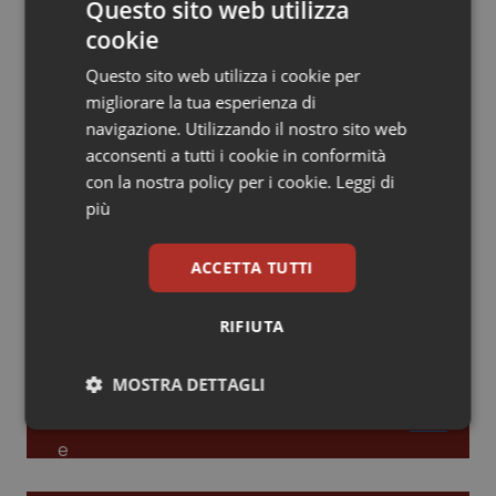
Questo sito web utilizza
cookie
Piemonte
HIV
Leadership Infermieristica 2026: nuovi
modelli di responsabilità e autonomia
Questo sito web utilizza i cookie per
Provincia Autonoma di Bolzano
Infezioni & Febbre
migliorare la tua esperienza di
navigazione. Utilizzando il nostro sito web
Leadership Medica 2026: guidare team
Provincia Autonoma di Trento
Ipertensione & Scompenso
acconsenti a tutti i cookie in conformità
clinici ad alte prestazioni
con la nostra policy per i cookie.
Leggi di
più
Puglia
Malattie rare
AI e telemedicina nello studio
Sardegna
Malattia di Crohn & Rettocolite Ulcerosa
ACCETTA TUTTI
odontoiatrico: applicazioni concrete e
uso protetto
Sicilia
Neuroscienze & patologie neurodegenerative
RIFIUTA
Toscana
Obesità
MOSTRA DETTAGLI
Necessari
Statistici
Marketing
Umbria
Oftalmologia