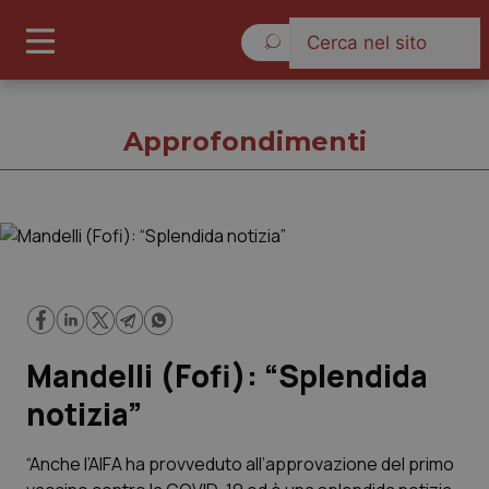
Sabato 8 Agosto 2026
Approfondimenti
Approfondimenti
Cronache
Mandelli (Fofi): “Splendida
Governo e Parlamento
notizia”
Regioni e Asl
“Anche l’AIFA ha provveduto all’approvazione del primo
Lavoro e Professioni