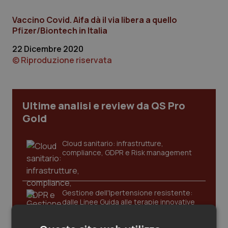
Calabria
Asma & BPCO
Vaccino Covid. Aifa dà il via libera a quello
Pfizer/Biontech in Italia
Campania
Car-T
22 Dicembre 2020
© Riproduzione riservata
Emilia-Romagna
Colesterolo & coronaropatie
Friuli Venezia Giulia
Dermatite Atopica
Ultime analisi e review da QS Pro
Lazio
Diabete & glucometri
Gold
Liguria
Disturbi dell’umore
Cloud sanitario: infrastrutture,
compliance, GDPR e Risk management
Lombardia
Dolore
Marche
Donna & Salute
Gestione dell'Ipertensione resistente:
dalle Linee Guida alle terapie innovative
Molise
Epatiti