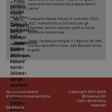
corpo può non riuscire più a disperdere il
Salute orale & impianti
calore”
Sangue & coagulazione
Comparto Sanità. Firmato il contratto 2025-
2027. Aumenti fino a 240 euro per gli
infermieri, arriva il capitolo sull'IA e nuove
CookieScriptConsent
5 mesi
CookieScript
Tiroide
settim
tutele per il personale
www.quotidianosanita.it
Caldo, l’ondata prosegue. Il 7 agosto 26 città
Tumore al seno
restano da bollino rosso, solo Bolzano torna
in giallo
Tumore ovarico
Tumori del Polmone & Testa Collo
Tumori gastrointestinali
Quotidiano online
tracking-sites-ironfish-
www.quotidianosanita.it
Copyright 2013-2026
4
tracking-enable
settim
d'informazione sanitaria
Ulcera & Reflusso
© Homnya Srl
2 gior
Tutti i diritti sono
riservati
Direttore
Vaccini