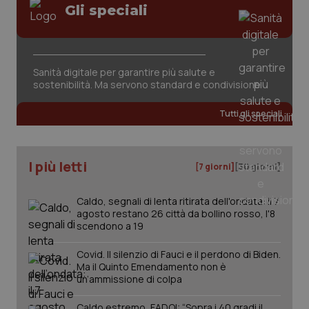
Valle D’Aosta
Oncodermatologia
Gli speciali
Veneto
Oncoematologia
Necessari
Statistici
Marketing
Sanità digitale per garantire più salute e
Oncologia & Nutrizione
I cookie necessari contribuiscono a rendere fruibile il
sostenibilità. Ma servono standard e condivisione
sito web abilitandone funzionalità di base quali la
navigazione sulle pagine e l'accesso alle aree
Psoriasi & pelle
protette del sito. Il sito web non è in grado di
Tutti gli speciali
funzionare correttamente senza questi cookie.
Quotidiano Cardiologia
Nome
Fornitore
/
Dominio
Scaden
I più letti
VISITOR_PRIVACY_METADATA
5 mesi
YouTube
[7 giorni]
[30 giorni]
settim
.youtube.com
Quotidiano Chirurgia
Caldo, segnali di lenta ritirata dell'ondata: il 7
agosto restano 26 città da bollino rosso, l'8
Quotidiano Oncologia
scendono a 19
Quotidiano Pediatria
Covid. Il silenzio di Fauci e il perdono di Biden.
Ma il Quinto Emendamento non è
un’ammissione di colpa
Rene & patologie urogenitali
Caldo estremo, FADOI: “Sopra i 40 gradi il