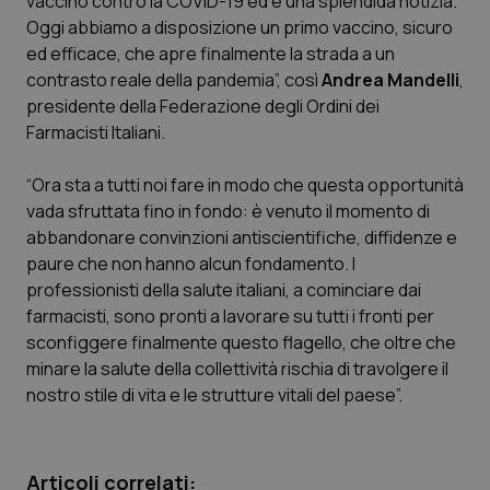
vaccino contro la COVID-19 ed è una splendida notizia.
Oggi abbiamo a disposizione un primo vaccino, sicuro
Scienza e Farmaci
ed efficace, che apre finalmente la strada a un
contrasto reale della pandemia”, così
Andrea Mandelli
,
presidente della Federazione degli Ordini dei
Studi e Analisi
Farmacisti Italiani.
Lettere al direttore
“Ora sta a tutti noi fare in modo che questa opportunità
vada sfruttata fino in fondo: è venuto il momento di
Edizioni Regionali
abbandonare convinzioni antiscientifiche, diffidenze e
paure che non hanno alcun fondamento. I
QS Pro
professionisti della salute italiani, a cominciare dai
farmacisti, sono pronti a lavorare su tutti i fronti per
Professionisti Sanitari.AI
sconfiggere finalmente questo flagello, che oltre che
minare la salute della collettività rischia di travolgere il
Abruzzo
QS Pro Gold
nostro stile di vita e le strutture vitali del paese”.
QS Club
Newsletter
Basilicata
Artrite & artrosi
Articoli correlati: