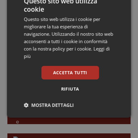
Questo sito web utilizza
cookie
Leadership Infermieristica 2026: nuovi
Piemonte
HIV
modelli di responsabilità e autonomia
Questo sito web utilizza i cookie per
Provincia Autonoma di Bolzano
Infezioni & Febbre
migliorare la tua esperienza di
navigazione. Utilizzando il nostro sito web
Leadership Medica 2026: guidare team
acconsenti a tutti i cookie in conformità
Provincia Autonoma di Trento
Ipertensione & Scompenso
clinici ad alte prestazioni
con la nostra policy per i cookie.
Leggi di
più
Puglia
Malattie rare
AI e telemedicina nello studio
ACCETTA TUTTI
odontoiatrico: applicazioni concrete e
Sardegna
Malattia di Crohn & Rettocolite Ulcerosa
uso protetto
RIFIUTA
Sicilia
Neuroscienze & patologie neurodegenerative
MOSTRA DETTAGLI
Toscana
Obesità
Necessari
Statistici
Marketing
Umbria
Oftalmologia