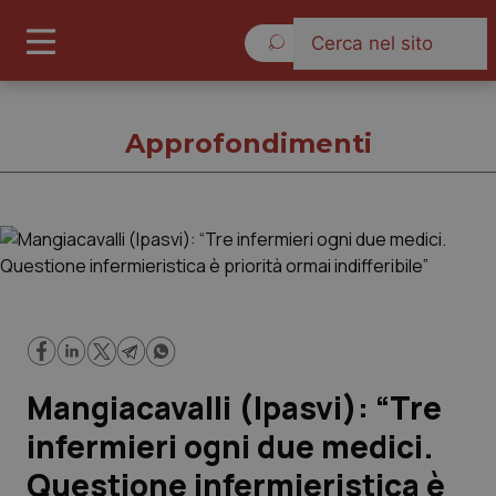
Venerdì 7 Agosto 2026
Approfondimenti
Approfondimenti
Cronache
Governo e Parlamento
Mangiacavalli (Ipasvi): “Tre
Regioni e Asl
infermieri ogni due medici.
Questione infermieristica è
Lavoro e Professioni