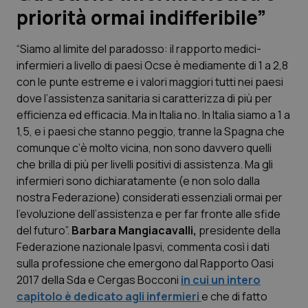
priorità ormai indifferibile”
Scienza e Farmaci
“Siamo al limite del paradosso: il rapporto medici-
infermieri a livello di paesi Ocse è mediamente di 1 a 2,8
Studi e Analisi
con le punte estreme e i valori maggiori tutti nei paesi
dove l’assistenza sanitaria si caratterizza di più per
Lettere al direttore
efficienza ed efficacia. Ma in Italia no. In Italia siamo a 1 a
1,5, e i paesi che stanno peggio, tranne la Spagna che
Edizioni Regionali
comunque c’è molto vicina, non sono davvero quelli
che brilla di più per livelli positivi di assistenza. Ma gli
QS Pro
infermieri sono dichiaratamente (e non solo dalla
nostra Federazione) considerati essenziali ormai per
Professionisti Sanitari.AI
l’evoluzione dell’assistenza e per far fronte alle sfide
del futuro”.
Barbara Mangiacavalli,
presidente della
Abruzzo
QS Pro Gold
Federazione nazionale Ipasvi, commenta così i dati
sulla professione che emergono dal Rapporto Oasi
QS Club
Newsletter
2017 della Sda e Cergas Bocconi
in cui un intero
Basilicata
Artrite & artrosi
capitolo è dedicato agli infermieri
e che di fatto