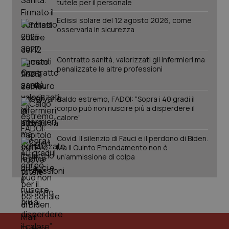
utilizzato
tutele per il personale
You
da Google
ten
Analytics
pre
Eclissi solare del 12 agosto 2026, come
per
del
osservarla in sicurezza
mantener
vid
lo stato
inco
della
può
sessione.
det
Contratto sanità, valorizzati gli infermieri ma
vis
web
penalizzate le altre professioni
uti
nuo
ver
dell
Caldo estremo, FADOI: “Sopra i 40 gradi il
You
corpo può non riuscire più a disperdere il
calore”
__Secure-YNID
.youtube.com
5 mesi 4
Que
settimane
imp
You
Covid. Il silenzio di Fauci e il perdono di Biden.
ten
pre
Ma il Quinto Emendamento non è
del
un’ammissione di colpa
vid
inco
può
det
vis
web
uti
nuo
ver
dell