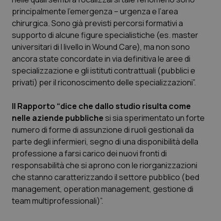
Valle D’Aosta
Oncodermatologia
principalmente l’emergenza – urgenza e l’area
chirurgica. Sono già previsti percorsi formativi a
Veneto
Oncoematologia
supporto di alcune figure specialistiche (es. master
universitari di I livello in Wound Care), ma non sono
Oncologia & Nutrizione
ancora state concordate in via definitiva le aree di
specializzazione e gli istituti contrattuali (pubblici e
Psoriasi & pelle
privati) per il riconoscimento delle specializzazioni”.
Quotidiano Cardiologia
Il Rapporto “dice che dallo studio risulta come
nelle aziende pubbliche
si sia sperimentato un forte
Quotidiano Chirurgia
numero di forme di assunzione di ruoli gestionali da
parte degli infermieri, segno di una disponibilità della
professione a farsi carico dei nuovi fronti di
Quotidiano Oncologia
responsabilità che si aprono con le riorganizzazioni
che stanno caratterizzando il settore pubblico (bed
Quotidiano Pediatria
management, operation management, gestione di
team multiprofessionali)”.
Rene & patologie urogenitali