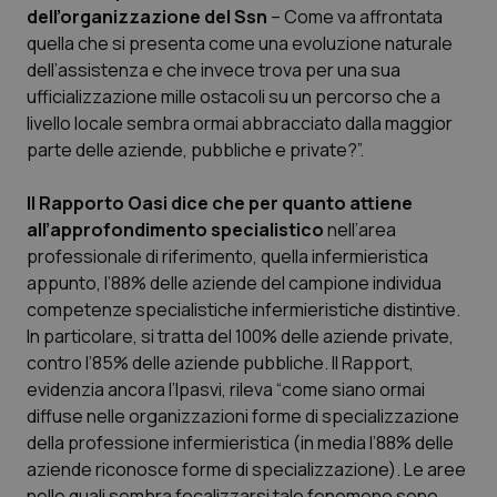
dell’organizzazione del Ssn
– Come va affrontata
Piemonte
HIV
quella che si presenta come una evoluzione naturale
dell’assistenza e che invece trova per una sua
Provincia Autonoma di Bolzano
Infezioni & Febbre
ufficializzazione mille ostacoli su un percorso che a
livello locale sembra ormai abbracciato dalla maggior
parte delle aziende, pubbliche e private?”.
Provincia Autonoma di Trento
Ipertensione & Scompenso
Il Rapporto Oasi dice che per quanto attiene
Puglia
Malattie rare
all’approfondimento specialistico
nell’area
professionale di riferimento, quella infermieristica
Sardegna
Malattia di Crohn & Rettocolite Ulcerosa
appunto, l’88% delle aziende del campione individua
competenze specialistiche infermieristiche distintive.
Sicilia
Neuroscienze & patologie neurodegenerative
In particolare, si tratta del 100% delle aziende private,
contro l’85% delle aziende pubbliche. Il Rapport,
Toscana
Obesità
evidenzia ancora l’Ipasvi, rileva “come siano ormai
diffuse nelle organizzazioni forme di specializzazione
Umbria
Oftalmologia
della professione infermieristica (in media l’88% delle
aziende riconosce forme di specializzazione). Le aree
nelle quali sembra focalizzarsi tale fenomeno sono