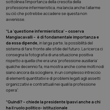
sottolinea l’importanza della crescita della
Calabria
Asma & BPCO
professione infermieristica, ma lancia anche l’allarme
su ciò che potrebbe accadere se questa non
Campania
Car-T
avvenisse.
Emilia-Romagna
Colesterolo & coronaropatie
“La ‘questione infermieristica’ – osserva
Mangiacavalli – è di fondamentale importanza e
Friuli Venezia Giulia
Dermatite Atopica
da essa dipende,
in larga parte, la possibilità del
sistema di fare fronte alle sfide del futuro. La ricerca ci
Lazio
Diabete & glucometri
consegna la fotografia di una situazione positiva
rispetto a quella che era una ‘professione ausiliaria’
qualche decennio fa, ma mostra anche come molti nodi
Liguria
Disturbi dell’umore
siano ancora da sciogliere, in un complesso intreccio
di elementi quantitativi e di problemi legati agli assetti
Lombardia
Dolore
organizzativi e contrattuali nei quali la professione
opera”.
Marche
Donna & Salute
“Quindi? – chiede la presidente Ipasvi anche a chi
Molise
Epatiti
ha il ruolo politico- istituzionale