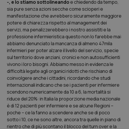
-, e lo stiamo sottolineando
e chiedendo da tempo,
sia pure senza azioni secche come scioperi e
manifestazione che avrebbero sicuramente maggiore
potere di chiarezza rispetto al management dei
servizi, ma penalizzerebbero i nostro assistiti e la
professione infermieristica questo non lo farebbe mai:
Necessari
Statistici
Marketing
abbiamo denunciato la mancanza di almeno 47mila
I cookie necessari contribuiscono a rendere fruibile il
infermieri per poter alzare il livello del servizio, specie
sito web abilitandone funzionalità di base quali la
sul territorio dove anziani, cronici e non autosufficienti
navigazione sulle pagine e l'accesso alle aree
protette del sito. Il sito web non è in grado di
vivono i loro bisogni. Abbiamo messo in evidenza le
funzionare correttamente senza questi cookie.
difficoltà legate agli organici ridotti che rischiano di
Nome
Fornitore
/
Dominio
Scaden
coinvolgere anche i cittadini, ricordando che studi
VISITOR_PRIVACY_METADATA
5 mesi
YouTube
internazionali indicano che se i pazienti per infermiere
settim
.youtube.com
scendono numericamente da 10 a 6, la mortalità si
riduce del 20%: in Italia la proporzione media nazionale
è di 12 pazienti per infermiere e se alcune Regioni –
poche – ce la fanno a scendere anche se di poco
sotto i 10, ce ne sono altre, ancora tra quelle in piano di
rientro che di più scontano il blocco del turn over e la