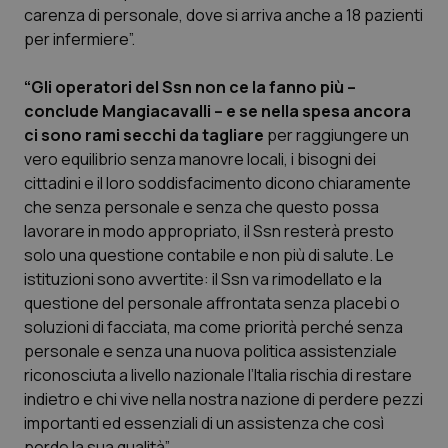
carenza di personale, dove si arriva anche a 18 pazienti
per infermiere”.
“Gli operatori del Ssn non ce la fanno più –
conclude Mangiacavalli – e se nella spesa ancora
ci sono rami secchi da tagliare
per raggiungere un
vero equilibrio senza manovre locali, i bisogni dei
CookieScriptConsent
5 mesi
CookieScript
settim
cittadini e il loro soddisfacimento dicono chiaramente
www.quotidianosanita.it
che senza personale e senza che questo possa
lavorare in modo appropriato, il Ssn resterà presto
solo una questione contabile e non più di salute. Le
istituzioni sono avvertite: il Ssn va rimodellato e la
questione del personale affrontata senza placebi o
soluzioni di facciata, ma come priorità perché senza
personale e senza una nuova politica assistenziale
riconosciuta a livello nazionale l’Italia rischia di restare
indietro e chi vive nella nostra nazione di perdere pezzi
tracking-sites-ironfish-
www.quotidianosanita.it
4
importanti ed essenziali di un assistenza che così
tracking-enable
settim
perde la sua qualità”.
2 gior