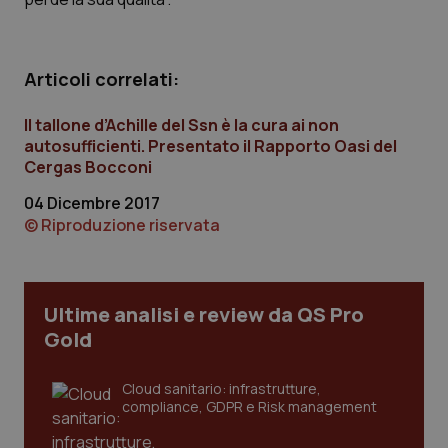
Articoli correlati:
tracking-sites-ironfish-
www.quotidianosanita.it
4
session-id
settim
2 gior
Il tallone d’Achille del Ssn è la cura ai non
autosufficienti. Presentato il Rapporto Oasi del
Cergas Bocconi
_ga
1 anno
Google LLC
04 Dicembre 2017
mes
.quotidianosanita.it
© Riproduzione riservata
Ultime analisi e review da QS Pro
Gold
Cloud sanitario: infrastrutture,
compliance, GDPR e Risk management