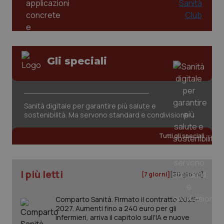
Gli speciali
_ga_KM60CM4NPH
.quotidianosanita.it
1 anno
mes
Sanità digitale per garantire più salute e
sostenibilità. Ma servono standard e condivisione
Tutti gli speciali
I più letti
[7 giorni]
[30 giorni]
Fornitore
/
Nome
Scadenza
Descrizion
Dominio
Nome
Fornitore
/
Dominio
Scadenza
Des
Comparto Sanità. Firmato il contratto 2025-
_ga_0VMQEQKQ1N
.quotidianosanita.it
1 anno 1
Questo
2027. Aumenti fino a 240 euro per gli
mese
cookie
VISITOR_INFO1_LIVE
5 mesi 4
Que
Google LLC
infermieri, arriva il capitolo sull'IA e nuove
viene
settimane
imp
.youtube.com