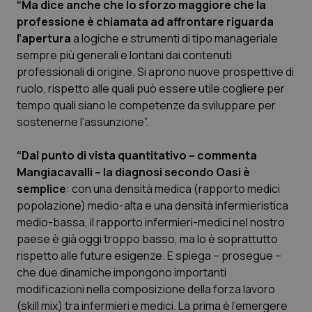
“Ma dice anche che lo sforzo maggiore che la
Salute orale & impianti
professione è chiamata ad affrontare riguarda
l’apertura
a logiche e strumenti di tipo manageriale
Sangue & coagulazione
sempre più generali e lontani dai contenuti
professionali di origine. Si aprono nuove prospettive di
Tiroide
ruolo, rispetto alle quali può essere utile cogliere per
tempo quali siano le competenze da sviluppare per
sostenerne l’assunzione”.
Tumore al seno
“Dal punto di vista quantitativo – commenta
Tumore ovarico
Mangiacavalli – la diagnosi secondo Oasi è
semplice
: con una densità medica (rapporto medici
Tumori del Polmone & Testa Collo
popolazione) medio-alta e una densità infermieristica
medio-bassa, il rapporto infermieri-medici nel nostro
Tumori gastrointestinali
paese è già oggi troppo basso, ma lo è soprattutto
rispetto alle future esigenze. E spiega – prosegue –
Ulcera & Reflusso
che due dinamiche impongono importanti
modificazioni nella composizione della forza lavoro
Vaccini
(skill mix) tra infermieri e medici. La prima è l’emergere