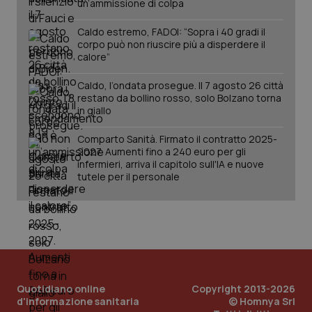
PHP.net
un’ammissione di colpa
www.quotidianosanita.it
Caldo estremo, FADOI: “Sopra i 40 gradi il
corpo può non riuscire più a disperdere il
calore”
Caldo, l’ondata prosegue. Il 7 agosto 26 città
restano da bollino rosso, solo Bolzano torna
in giallo
Comparto Sanità. Firmato il contratto 2025-
2027. Aumenti fino a 240 euro per gli
infermieri, arriva il capitolo sull'IA e nuove
tutele per il personale
_ga_KM60CM4NPH
.quotidianosanita.it
1 anno
mes
Quotidiano online
Copyright 2013-2026
d'informazione sanitaria
© Homnya Srl