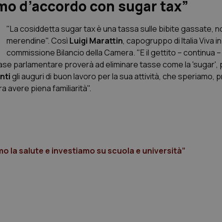
amo d’accordo con sugar tax”
"La cosiddetta sugar tax è una tassa sulle bibite gassate, n
merendine". Così
Luigi Marattin
, capogruppo di Italia Viva in
commissione Bilancio della Camera. "E il gettito – continua –
n fase parlamentare proverà ad eliminare tasse come la 'sugar',
nti
gli auguri di buon lavoro per la sua attività, che speriamo, p
a avere piena familiarità".
 la salute e investiamo su scuola e università”