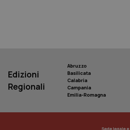
tracking-sites-ironf
tracking-enable
tracking-sites-ironf
session-id
_ga
Abruzzo
Edizioni
Basilicata
Calabria
Regionali
Campania
PHPSESSID
Emilia-Romagna
_ga_KM60CM4NPH
Sede legale e