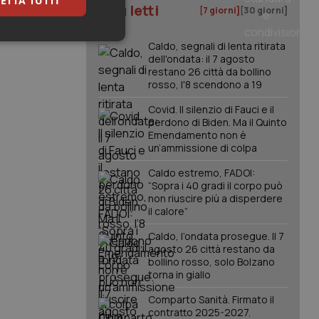
ETTA TUTTI
I più letti
[7 giorni]
[30 giorni]
keting
Caldo, segnali di lenta ritirata
dell'ondata: il 7 agosto
restano 26 città da bollino
rosso, l'8 scendono a 19
Covid. Il silenzio di Fauci e il
perdono di Biden. Ma il Quinto
Emendamento non è
un’ammissione di colpa
igazione sulle pagine
Caldo estremo, FADOI:
kie.
“Sopra i 40 gradi il corpo può
non riuscire più a disperdere
il calore”
er memorizzare le
utente per la loro
Caldo, l’ondata prosegue. Il 7
 dati sul consenso
agosto 26 città restano da
itiche e
bollino rosso, solo Bolzano
tendo che le loro
ssioni future.
torna in giallo
l servizio Cookie-
Comparto Sanità. Firmato il
erenze di consenso
contratto 2025-2027.
sario che il banner