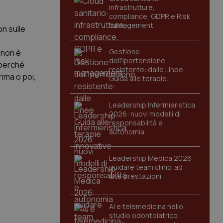
infrastrutture,
compliance, GDPR e Risk
management
on sulle
Gestione
 non è
dell'Ipertensione
 perché
resistente: dalle Linee
rima o poi,
Guida alle terapie
innovative
Leadership Infermieristica
2026: nuovi modelli di
responsabilità e
autonomia
Leadership Medica 2026:
guidare team clinici ad
alte prestazioni
AI e telemedicina nello
studio odontoiatrico: