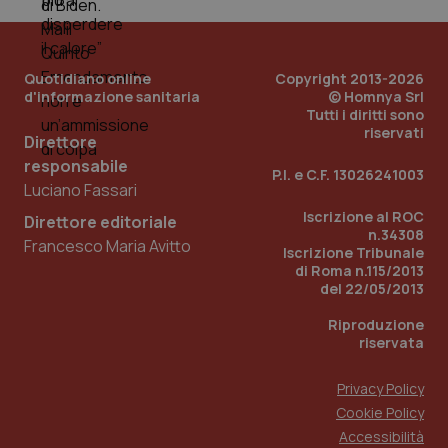
tracking-enable
settim
2 gior
Quotidiano online
Copyright 2013-2026
d'informazione sanitaria
© Homnya Srl
tracking-sites-ironfish-
www.quotidianosanita.it
4
Tutti i diritti sono
session-id
settim
riservati
2 gior
Direttore
responsabile
P.I. e C.F. 13026241003
Luciano Fassari
Iscrizione al ROC
Direttore editoriale
_ga
1 anno
Google LLC
n.34308
mes
.quotidianosanita.it
Francesco Maria Avitto
Iscrizione Tribunale
di Roma n.115/2013
del 22/05/2013
Riproduzione
riservata
Privacy Policy
Cookie Policy
Accessibilità