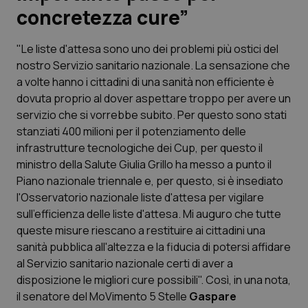
concretezza cure”
Scienza e Farmaci
"Le liste d'attesa sono uno dei problemi più ostici del
nostro Servizio sanitario nazionale. La sensazione che
Studi e Analisi
a volte hanno i cittadini di una sanità non efficiente è
dovuta proprio al dover aspettare troppo per avere un
Lettere al direttore
servizio che si vorrebbe subito. Per questo sono stati
stanziati 400 milioni per il potenziamento delle
Edizioni Regionali
infrastrutture tecnologiche dei Cup, per questo il
ministro della Salute Giulia Grillo ha messo a punto il
QS Pro
Piano nazionale triennale e, per questo, si è insediato
l'Osservatorio nazionale liste d'attesa per vigilare
Professionisti Sanitari.AI
sull'efficienza delle liste d'attesa. Mi auguro che tutte
queste misure riescano a restituire ai cittadini una
Abruzzo
QS Pro Gold
sanità pubblica all'altezza e la fiducia di potersi affidare
al Servizio sanitario nazionale certi di aver a
QS Club
Newsletter
disposizione le migliori cure possibili". Così, in una nota,
Basilicata
Artrite & artrosi
il senatore del MoVimento 5 Stelle
Gaspare