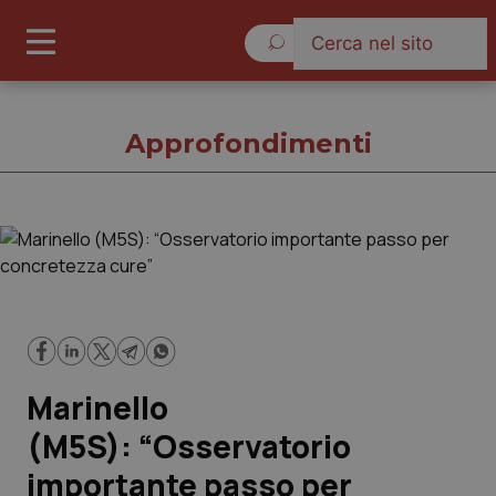
Venerdì 7 Agosto 2026
Approfondimenti
Approfondimenti
Cronache
Governo e Parlamento
Marinello
Regioni e Asl
(M5S): “Osservatorio
importante passo per
Lavoro e Professioni