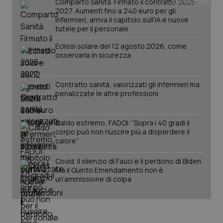
Comparto Sanità. Firmato il contratto 2025-
Salute orale & impianti
2027. Aumenti fino a 240 euro per gli
infermieri, arriva il capitolo sull'IA e nuove
tutele per il personale
Sangue & coagulazione
Eclissi solare del 12 agosto 2026, come
osservarla in sicurezza
Tiroide
Contratto sanità, valorizzati gli infermieri ma
Tumore al seno
penalizzate le altre professioni
CookieScriptConsent
5 mesi
CookieScript
settim
www.quotidianosanita.it
Tumore ovarico
Caldo estremo, FADOI: “Sopra i 40 gradi il
corpo può non riuscire più a disperdere il
Tumori del Polmone & Testa Collo
calore”
Covid. Il silenzio di Fauci e il perdono di Biden.
Tumori gastrointestinali
Ma il Quinto Emendamento non è
un’ammissione di colpa
Ulcera & Reflusso
Vaccini
tracking-sites-ironfish-
www.quotidianosanita.it
4