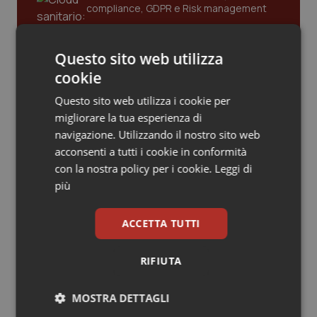
compliance, GDPR e Risk management
Piemonte
HIV
Questo sito web utilizza
Provincia Autonoma di Bolzano
Infezioni & Febbre
Gestione dell'Ipertensione resistente:
cookie
dalle Linee Guida alle terapie innovative
Provincia Autonoma di Trento
Ipertensione & Scompenso
Questo sito web utilizza i cookie per
migliorare la tua esperienza di
Leadership Infermieristica 2026: nuovi
Puglia
Malattie rare
navigazione. Utilizzando il nostro sito web
modelli di responsabilità e autonomia
acconsenti a tutti i cookie in conformità
con la nostra policy per i cookie.
Leggi di
Sardegna
Malattia di Crohn & Rettocolite Ulcerosa
più
Leadership Medica 2026: guidare team
Sicilia
Neuroscienze & patologie neurodegenerative
clinici ad alte prestazioni
ACCETTA TUTTI
Toscana
Obesità
RIFIUTA
AI e telemedicina nello studio
Umbria
Oftalmologia
odontoiatrico: applicazioni concrete e
uso protetto
MOSTRA DETTAGLI