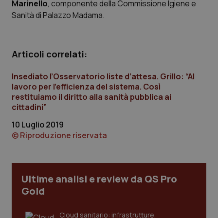
Marinello
, componente della Commissione Igiene e
Calabria
Asma & BPCO
Sanità di Palazzo Madama.
Campania
Car-T
Articoli correlati:
Emilia-Romagna
Colesterolo & coronaropatie
Insediato l’Osservatorio liste d’attesa. Grillo: “Al
Friuli Venezia Giulia
Dermatite Atopica
lavoro per l’efficienza del sistema. Così
restituiamo il diritto alla sanità pubblica ai
cittadini”
Lazio
Diabete & glucometri
10 Luglio 2019
Liguria
Disturbi dell’umore
© Riproduzione riservata
Lombardia
Dolore
Ultime analisi e review da QS Pro
Marche
Donna & Salute
Gold
Molise
Epatiti
Cloud sanitario: infrastrutture,