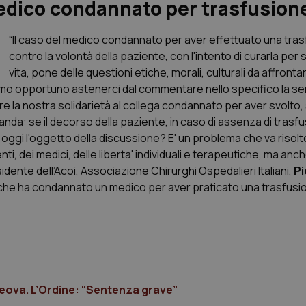
medico condannato per trasfusion
“Il caso del medico condannato per aver effettuato una tra
contro la volontà della paziente, con l'intento di curarla per s
vita, pone delle questioni etiche, morali, culturali da affronta
niamo opportuno astenerci dal commentare nello specifico la s
e la nostra solidarietà al collega condannato per aver svolto
nda: se il decorso della paziente, in caso di assenza di trasfu
oggi l'oggetto della discussione? E' un problema che va risol
enti, dei medici, delle liberta' individuali e terapeutiche, ma anch
esidente dell’Acoi, Associazione Chirurghi Ospedalieri Italiani,
Pi
e che ha condannato un medico per aver praticato una trasfusio
eova. L’Ordine: “Sentenza grave”