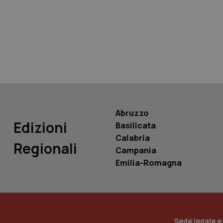
tracking-sites-ironf
tracking-enable
tracking-sites-ironf
session-id
_ga
Abruzzo
Edizioni
Basilicata
Calabria
Regionali
Campania
PHPSESSID
Emilia-Romagna
_ga_KM60CM4NPH
Sede legale e