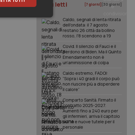
ETTA TUTTI
I più letti
[7 giorni]
[30 giorni]
keting
Caldo, segnali di lenta ritirata
dell'ondata: il 7 agosto
restano 26 città da bollino
rosso, l'8 scendono a 19
Covid. Il silenzio di Fauci e il
perdono di Biden. Ma il Quinto
Emendamento non è
un’ammissione di colpa
igazione sulle pagine
Caldo estremo, FADOI:
kie.
“Sopra i 40 gradi il corpo può
non riuscire più a disperdere
il calore”
er memorizzare le
utente per la loro
Comparto Sanità. Firmato il
 dati sul consenso
contratto 2025-2027.
itiche e
Aumenti fino a 240 euro per
tendo che le loro
ssioni future.
gli infermieri, arriva il capitolo
sull'IA e nuove tutele per il
l servizio Cookie-
personale
erenze di consenso
sario che il banner