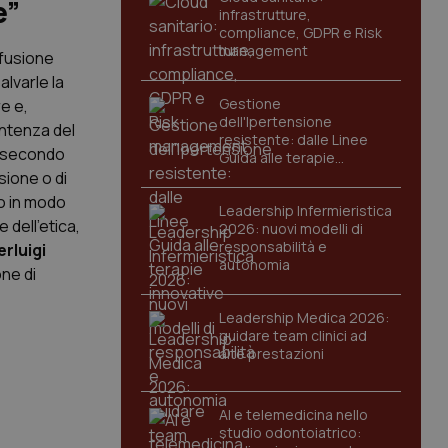
e”
infrastrutture,
compliance, GDPR e Risk
management
sfusione
alvarle la
Gestione
re e,
dell'Ipertensione
entenza del
resistente: dalle Linee
, secondo
Guida alle terapie
innovative
sione o di
to in modo
Leadership Infermieristica
e dell'etica,
2026: nuovi modelli di
responsabilità e
erluigi
autonomia
ne di
Leadership Medica 2026:
guidare team clinici ad
alte prestazioni
AI e telemedicina nello
studio odontoiatrico: