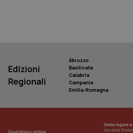
tracking-sites-ironf
tracking-enable
tracking-sites-ironf
session-id
_ga
Abruzzo
Edizioni
Basilicata
Calabria
Regionali
Campania
PHPSESSID
Emilia-Romagna
Sede legale e
_ga_KM60CM4NPH
Via della Stell
Quotidiano online