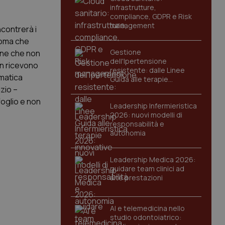
infrastrutture,
compliance, GDPR e Risk
management
ncontrerà i
 Roma che
Gestione
sone che non
dell'Ipertensione
on ricevono
resistente: dalle Linee
mmatica
Guida alle terapie
innovative
azio –
foglio e non
Leadership Infermieristica
2026: nuovi modelli di
responsabilità e
autonomia
Leadership Medica 2026:
guidare team clinici ad
alte prestazioni
AI e telemedicina nello
studio odontoiatrico: