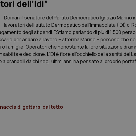
ori dell’Idi”
Domani il senatore del Partito Democratico Ignazio Marino i
lavoratori dell'Istituto Dermopatico dell'Immacolata (IDI) di
pagamento degli stipendi. "Stiamo parlando di più di 1.500 per
ssario per andare al lavoro – afferma Marino – persone che n
 loro famiglie. Operatori che nonostante la loro situazione dra
lità e dedizione. L'IDI è fiore all'occhiello della sanità del L
 brandelli da chi negli ultimi anni ha pensato al proprio porta
naccia di gettarsi dal tetto