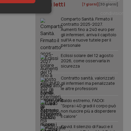
I più letti
[7 giorni]
[30 giorni]
keting
Comparto Sanità. Firmato il
contratto 2025-2027.
Aumenti fino a 240 euro per
gli infermieri, arriva il capitolo
sull'IA e nuove tutele per il
personale
Eclissi solare del 12 agosto
2026, come osservarla in
sicurezza
igazione sulle pagine
kie.
Contratto sanità, valorizzati
gli infermieri ma penalizzate
le altre professioni
er memorizzare le
utente per la loro
 dati sul consenso
Caldo estremo, FADOI:
itiche e
tendo che le loro
“Sopra i 40 gradi il corpo può
ssioni future.
non riuscire più a disperdere
il calore”
l servizio Cookie-
erenze di consenso
sario che il banner
Covid. Il silenzio di Fauci e il
funzioni