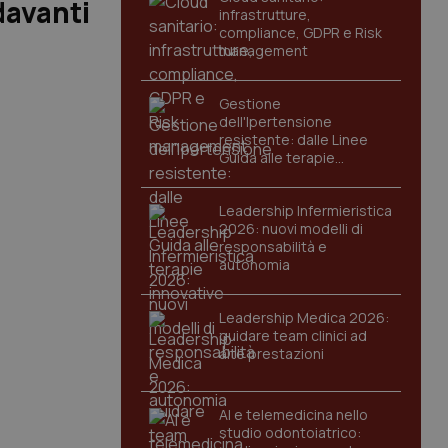
davanti
infrastrutture,
compliance, GDPR e Risk
management
Gestione
dell'Ipertensione
resistente: dalle Linee
Guida alle terapie
innovative
Leadership Infermieristica
2026: nuovi modelli di
responsabilità e
autonomia
Leadership Medica 2026:
guidare team clinici ad
alte prestazioni
AI e telemedicina nello
studio odontoiatrico: