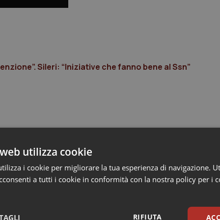
zione”. Sileri: “Iniziative che fanno bene al Ssn”
web utilizza cookie
ilizza i cookie per migliorare la tua esperienza di navigazione. Ut
consenti a tutti i cookie in conformità con la nostra policy per i 
RIFIUTA
TAGLI
ACC