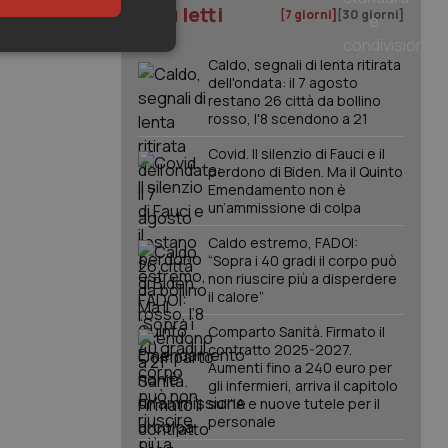
I più letti
[7 giorni]
[30 giorni]
keting
Caldo, segnali di lenta ritirata
dell'ondata: il 7 agosto
restano 26 città da bollino
rosso, l'8 scendono a 21
Covid. Il silenzio di Fauci e il
perdono di Biden. Ma il Quinto
Emendamento non è
un’ammissione di colpa
igazione sulle pagine
Caldo estremo, FADOI:
kie.
“Sopra i 40 gradi il corpo può
non riuscire più a disperdere
il calore”
er memorizzare le
utente per la loro
Comparto Sanità. Firmato il
 dati sul consenso
contratto 2025-2027.
itiche e
tendo che le loro
Aumenti fino a 240 euro per
ssioni future.
gli infermieri, arriva il capitolo
sull'IA e nuove tutele per il
l servizio Cookie-
personale
erenze di consenso
sario che il banner