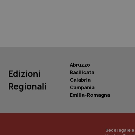
tracking-sites-ironf
tracking-enable
tracking-sites-ironf
session-id
_ga
Abruzzo
Edizioni
Basilicata
Calabria
Regionali
Campania
PHPSESSID
Emilia-Romagna
_ga_KM60CM4NPH
Sede legale e