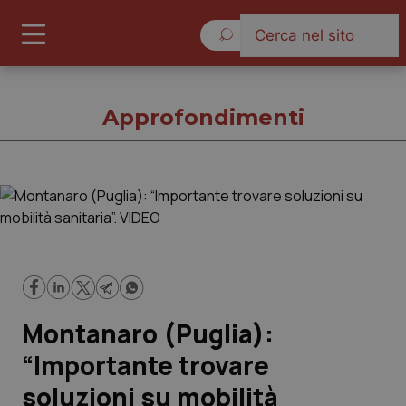
Venerdì 7 Agosto 2026
Approfondimenti
Approfondimenti
Cronache
Governo e Parlamento
Montanaro (Puglia):
Regioni e Asl
“Importante trovare
soluzioni su mobilità
Lavoro e Professioni