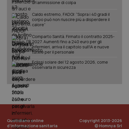
un’ammissione di colpa
Salute orale & impianti
Caldo estremo, FADOI: “Sopra i 40 gradi il
corpo può non riuscire più a disperdere il
Sangue & coagulazione
calore”
Tiroide
Comparto Sanità. Firmato il contratto 2025-
CookieScriptConsent
5 mesi
CookieScript
2027. Aumenti fino a 240 euro per gli
settim
www.quotidianosanita.it
infermieri, arriva il capitolo sull'IA e nuove
Tumore al seno
tutele per il personale
Eclissi solare del 12 agosto 2026, come
Tumore ovarico
osservarla in sicurezza
Tumori del Polmone & Testa Collo
Tumori gastrointestinali
Ulcera & Reflusso
tracking-sites-ironfish-
www.quotidianosanita.it
4
tracking-enable
settim
Quotidiano online
Copyright 2013-2026
2 gior
d'informazione sanitaria
Vaccini
© Homnya Srl