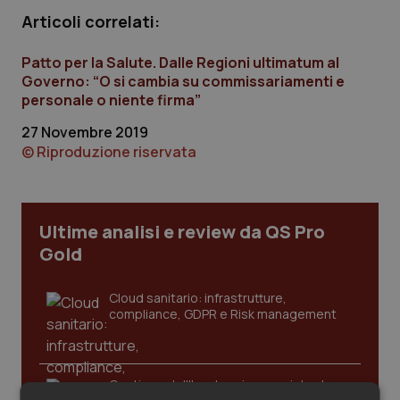
Calabria
Asma & BPCO
Articoli correlati:
Campania
Car-T
Patto per la Salute. Dalle Regioni ultimatum al
Governo: “O si cambia su commissariamenti e
personale o niente firma”
Emilia-Romagna
Colesterolo & coronaropatie
27 Novembre 2019
© Riproduzione riservata
Friuli Venezia Giulia
Dermatite Atopica
Lazio
Diabete & glucometri
Ultime analisi e review da QS Pro
Liguria
Disturbi dell’umore
Gold
Lombardia
Dolore
Cloud sanitario: infrastrutture,
compliance, GDPR e Risk management
Marche
Donna & Salute
Molise
Epatiti
Gestione dell'Ipertensione resistente: