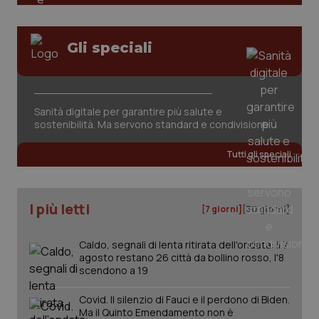
Valle D’Aosta
Oncodermatologia
Veneto
Oncoematologia
Gli speciali
Oncologia & Nutrizione
Necessari
Statistici
Marketing
I cookie necessari contribuiscono a rendere fruibile il
Sanità digitale per garantire più salute e
Psoriasi & pelle
sito web abilitandone funzionalità di base quali la
navigazione sulle pagine e l'accesso alle aree
sostenibilità. Ma servono standard e condivisione
protette del sito. Il sito web non è in grado di
funzionare correttamente senza questi cookie.
Quotidiano Cardiologia
Tutti gli speciali
Nome
Fornitore
/
Dominio
Scaden
Quotidiano Chirurgia
VISITOR_PRIVACY_METADATA
5 mesi
YouTube
settim
.youtube.com
I più letti
[7 giorni]
[30 giorni]
Quotidiano Oncologia
Caldo, segnali di lenta ritirata dell'ondata: il 7
agosto restano 26 città da bollino rosso, l'8
Quotidiano Pediatria
scendono a 19
Rene & patologie urogenitali
Covid. Il silenzio di Fauci e il perdono di Biden.
Ma il Quinto Emendamento non è