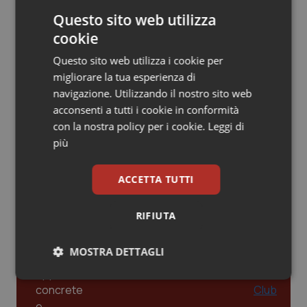
dalle Linee Guida alle terapie innovative
Questo sito web utilizza
Piemonte
HIV
cookie
Leadership Infermieristica 2026: nuovi
Provincia Autonoma di Bolzano
Infezioni & Febbre
Questo sito web utilizza i cookie per
modelli di responsabilità e autonomia
migliorare la tua esperienza di
navigazione. Utilizzando il nostro sito web
Provincia Autonoma di Trento
Ipertensione & Scompenso
acconsenti a tutti i cookie in conformità
Leadership Medica 2026: guidare team
con la nostra policy per i cookie.
Leggi di
Puglia
Malattie rare
clinici ad alte prestazioni
più
Sardegna
Malattia di Crohn & Rettocolite Ulcerosa
ACCETTA TUTTI
AI e telemedicina nello studio
odontoiatrico: applicazioni concrete e
Sicilia
Neuroscienze & patologie neurodegenerative
uso protetto
RIFIUTA
Toscana
Obesità
MOSTRA DETTAGLI
Umbria
Oftalmologia
Necessari
Statistici
Marketing