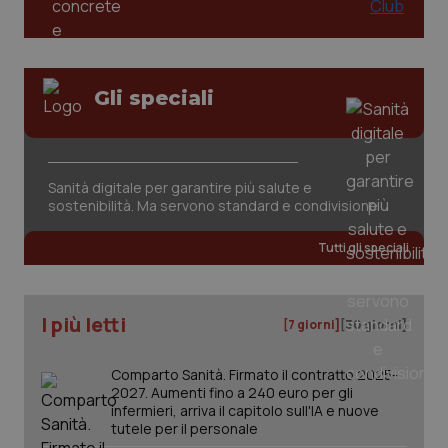
Valle D’Aosta
Oncodermatologia
Veneto
Oncoematologia
Gli speciali
Oncologia & Nutrizione
Necessari
Statistici
Marketing
Psoriasi & pelle
I cookie necessari contribuiscono a rendere fruibile il
sito web abilitandone funzionalità di base quali la
Sanità digitale per garantire più salute e
navigazione sulle pagine e l'accesso alle aree
protette del sito. Il sito web non è in grado di
sostenibilità. Ma servono standard e condivisione
Quotidiano Cardiologia
funzionare correttamente senza questi cookie.
Tutti gli speciali
Nome
Fornitore
/
Dominio
Scaden
Quotidiano Chirurgia
VISITOR_PRIVACY_METADATA
5 mesi
YouTube
settim
.youtube.com
Quotidiano Oncologia
I più letti
[7 giorni]
[30 giorni]
Quotidiano Pediatria
Comparto Sanità. Firmato il contratto 2025-
2027. Aumenti fino a 240 euro per gli
infermieri, arriva il capitolo sull'IA e nuove
Rene & patologie urogenitali
tutele per il personale