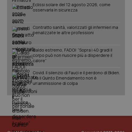
Eclissi solare del 12 agosto 2026, come
Salute orale & impianti
osservarla in sicurezza
Sangue & coagulazione
Contratto sanità, valorizzati gli infermieri ma
penalizzate le altre professioni
Tiroide
CookieScriptConsent
5 mesi
CookieScript
settim
Caldo estremo, FADOI: “Sopra i 40 gradi il
www.quotidianosanita.it
Tumore al seno
corpo può non riuscire più a disperdere il
calore”
Tumore ovarico
Covid. Il silenzio di Fauci e il perdono di Biden.
Ma il Quinto Emendamento non è
Tumori del Polmone & Testa Collo
un’ammissione di colpa
Tumori gastrointestinali
Ulcera & Reflusso
tracking-sites-ironfish-
www.quotidianosanita.it
4
tracking-enable
settim
2 gior
Vaccini