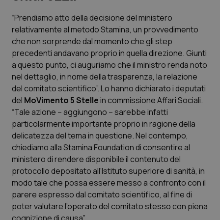
“Prendiamo atto della decisione del ministero
Scienza e Farmaci
relativamente al metodo Stamina, un provvedimento
che non sorprende dal momento che gli step
Studi e Analisi
precedenti andavano proprio in quella direzione. Giunti
a questo punto, ci auguriamo che il ministro renda noto
Lettere al direttore
nel dettaglio, in nome della trasparenza, la relazione
del comitato scientifico”. Lo hanno dichiarato i deputati
Edizioni Regionali
del
MoVimento 5 Stelle
in commissione Affari Sociali.
“Tale azione – aggiungono – sarebbe infatti
particolarmente importante proprio in ragione della
QS Pro
delicatezza del tema in questione. Nel contempo,
chiediamo alla Stamina Foundation di consentire al
Professionisti Sanitari.AI
ministero di rendere disponibile il contenuto del
protocollo depositato all’Istituto superiore di sanità, in
Abruzzo
QS Pro Gold
modo tale che possa essere messo a confronto con il
parere espresso dal comitato scientifico, al fine di
QS Club
Newsletter
Basilicata
Artrite & artrosi
poter valutare l’operato del comitato stesso con piena
cognizione di causa”.