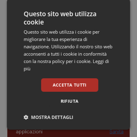
Gestione dell'Ipertensione resistente:
dalle Linee Guida alle terapie innovative
Piemonte
HIV
Questo sito web utilizza
cookie
Provincia Autonoma di Bolzano
Infezioni & Febbre
Questo sito web utilizza i cookie per
Leadership Infermieristica 2026: nuovi
migliorare la tua esperienza di
modelli di responsabilità e autonomia
Provincia Autonoma di Trento
Ipertensione & Scompenso
navigazione. Utilizzando il nostro sito web
acconsenti a tutti i cookie in conformità
Puglia
Malattie rare
con la nostra policy per i cookie.
Leggi di
Leadership Medica 2026: guidare team
più
clinici ad alte prestazioni
Sardegna
Malattia di Crohn & Rettocolite Ulcerosa
ACCETTA TUTTI
Sicilia
Neuroscienze & patologie neurodegenerative
AI e telemedicina nello studio
odontoiatrico: applicazioni concrete e
RIFIUTA
uso protetto
Toscana
Obesità
MOSTRA DETTAGLI
Umbria
Oftalmologia
Necessari
Statistici
Marketing