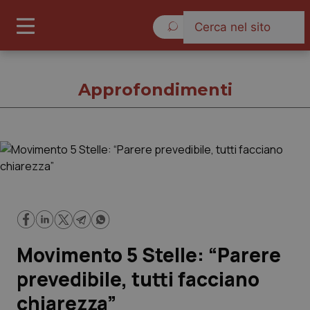
Giovedì 6 Agosto 2026
Approfondimenti
Approfondimenti
Cronache
Governo e Parlamento
Movimento 5 Stelle: “Parere
Regioni e Asl
prevedibile, tutti facciano
chiarezza”
Lavoro e Professioni