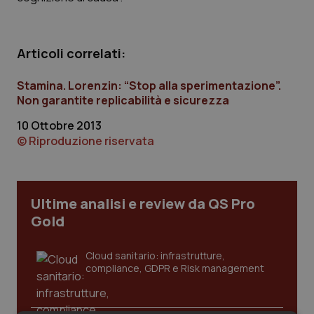
Calabria
Asma & BPCO
Campania
Car-T
Articoli correlati:
Emilia-Romagna
Colesterolo & coronaropatie
Stamina. Lorenzin: “Stop alla sperimentazione”.
Non garantite replicabilità e sicurezza
Friuli Venezia Giulia
Dermatite Atopica
10 Ottobre 2013
© Riproduzione riservata
Lazio
Diabete & glucometri
Liguria
Disturbi dell’umore
Ultime analisi e review da QS Pro
Gold
Lombardia
Dolore
Cloud sanitario: infrastrutture,
Marche
Donna & Salute
compliance, GDPR e Risk management
Molise
Epatiti