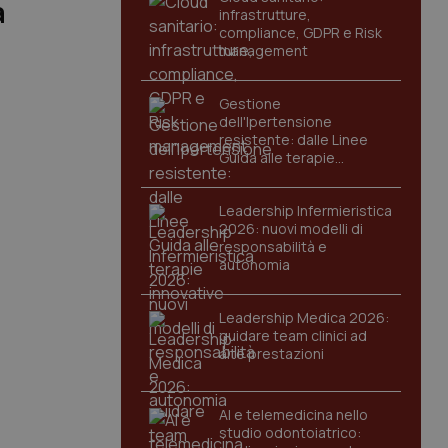
a
infrastrutture,
compliance, GDPR e Risk
management
Gestione
dell'Ipertensione
resistente: dalle Linee
Guida alle terapie
innovative
Leadership Infermieristica
2026: nuovi modelli di
responsabilità e
autonomia
Leadership Medica 2026:
guidare team clinici ad
alte prestazioni
AI e telemedicina nello
studio odontoiatrico: