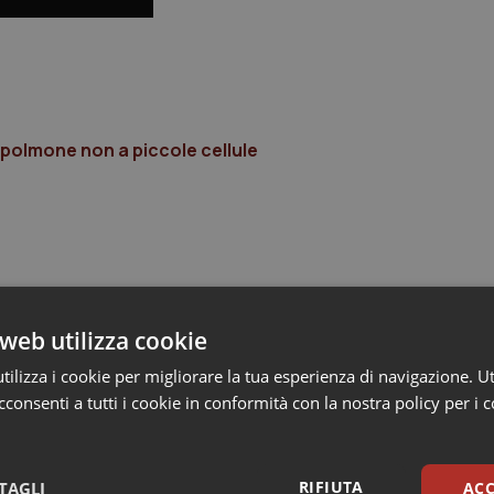
polmone non a piccole cellule
web utilizza cookie
ilizza i cookie per migliorare la tua esperienza di navigazione. Ut
consenti a tutti i cookie in conformità con la nostra policy per i 
RIFIUTA
TAGLI
ACC