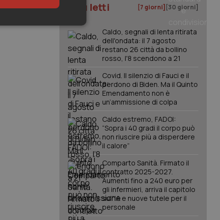
I più letti
[7 giorni]
[30 giorni]
keting
Caldo, segnali di lenta ritirata
dell'ondata: il 7 agosto
restano 26 città da bollino
rosso, l'8 scendono a 21
Covid. Il silenzio di Fauci e il
perdono di Biden. Ma il Quinto
Emendamento non è
un’ammissione di colpa
igazione sulle pagine
Caldo estremo, FADOI:
kie.
“Sopra i 40 gradi il corpo può
non riuscire più a disperdere
il calore”
er memorizzare le
utente per la loro
Comparto Sanità. Firmato il
 dati sul consenso
contratto 2025-2027.
itiche e
tendo che le loro
Aumenti fino a 240 euro per
ssioni future.
gli infermieri, arriva il capitolo
sull'IA e nuove tutele per il
l servizio Cookie-
personale
erenze di consenso
sario che il banner