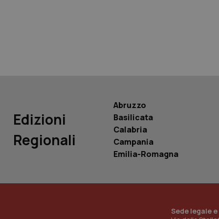
tracking-sites-ironf
tracking-enable
tracking-sites-ironf
session-id
_ga
Abruzzo
Edizioni
Basilicata
Calabria
Regionali
Campania
PHPSESSID
Emilia-Romagna
_ga_KM60CM4NPH
Sede legale e