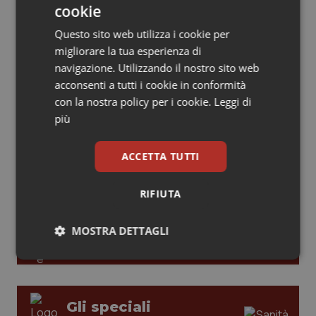
cookie
modelli di responsabilità e autonomia
Piemonte
HIV
Questo sito web utilizza i cookie per
migliorare la tua esperienza di
Provincia Autonoma di Bolzano
Infezioni & Febbre
navigazione. Utilizzando il nostro sito web
Leadership Medica 2026: guidare team
clinici ad alte prestazioni
acconsenti a tutti i cookie in conformità
Provincia Autonoma di Trento
Ipertensione & Scompenso
con la nostra policy per i cookie.
Leggi di
più
Puglia
Malattie rare
AI e telemedicina nello studio
odontoiatrico: applicazioni concrete e
ACCETTA TUTTI
uso protetto
Sardegna
Malattia di Crohn & Rettocolite Ulcerosa
RIFIUTA
Sicilia
Neuroscienze & patologie neurodegenerative
MOSTRA DETTAGLI
Toscana
Obesità
Necessari
Statistici
Marketing
Umbria
Oftalmologia
Gli speciali