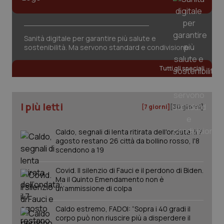
Valle D’Aosta
Oncodermatologia
Veneto
Oncoematologia
Necessari
Statistici
Marketing
Sanità digitale per garantire più salute e
sostenibilità. Ma servono standard e condivisione
I cookie necessari contribuiscono a rendere fruibile il
Oncologia & Nutrizione
sito web abilitandone funzionalità di base quali la
navigazione sulle pagine e l'accesso alle aree
Tutti gli speciali
protette del sito. Il sito web non è in grado di
Psoriasi & pelle
funzionare correttamente senza questi cookie.
Nome
Fornitore
/
Dominio
Scaden
Quotidiano Cardiologia
I più letti
[7 giorni]
[30 giorni]
VISITOR_PRIVACY_METADATA
5 mesi
YouTube
settim
.youtube.com
Quotidiano Chirurgia
Caldo, segnali di lenta ritirata dell'ondata: il 7
agosto restano 26 città da bollino rosso, l'8
scendono a 19
Quotidiano Oncologia
Covid. Il silenzio di Fauci e il perdono di Biden.
Ma il Quinto Emendamento non è
Quotidiano Pediatria
un’ammissione di colpa
Rene & patologie urogenitali
Caldo estremo, FADOI: “Sopra i 40 gradi il
corpo può non riuscire più a disperdere il