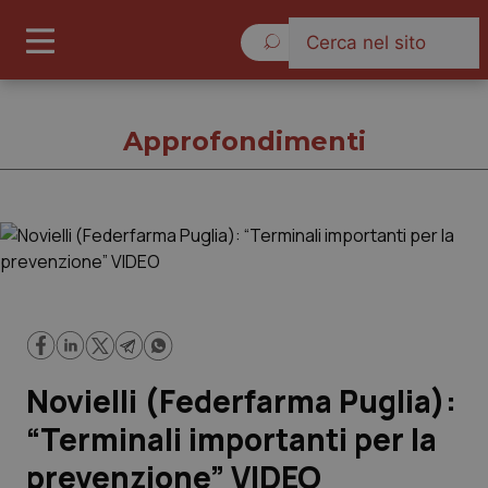
Sabato 8 Agosto 2026
Approfondimenti
Approfondimenti
Cronache
Governo e Parlamento
Novielli (Federfarma Puglia):
Regioni e Asl
“Terminali importanti per la
prevenzione” VIDEO
Lavoro e Professioni