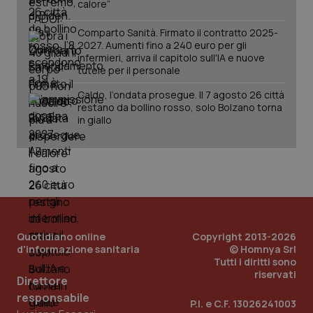
calore”
Salute orale & impianti
Comparto Sanità. Firmato il contratto 2025-
2027. Aumenti fino a 240 euro per gli
Sangue & coagulazione
infermieri, arriva il capitolo sull'IA e nuove
CookieScriptConsent
5 mesi
tutele per il personale
CookieScript
settim
www.quotidianosanita.it
Tiroide
Caldo, l’ondata prosegue. Il 7 agosto 26 città
restano da bollino rosso, solo Bolzano torna
in giallo
Tumore al seno
Tumore ovarico
Tumori del Polmone & Testa Collo
Tumori gastrointestinali
Quotidiano online
Copyright 2013-2026
tracking-sites-ironfish-
www.quotidianosanita.it
4
d'informazione sanitaria
© Homnya Srl
tracking-enable
settim
Tutti i diritti sono
2 gior
Ulcera & Reflusso
riservati
Direttore
responsabile
P.I. e C.F. 13026241003
Vaccini