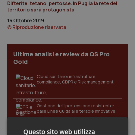
Difterite, tetano, pertosse. In Puglia la rete del
Calabria
Asma & BPCO
territorio sarà protagonista
Campania
Car-T
16 Ottobre 2019
© Riproduzione riservata
Emilia-Romagna
Colesterolo & coronaropatie
Friuli Venezia Giulia
Dermatite Atopica
Ultime analisi e review da QS Pro
Gold
Lazio
Diabete & glucometri
Cloud sanitario: infrastrutture,
compliance, GDPR e Risk management
Liguria
Disturbi dell’umore
Lombardia
Dolore
Gestione dell'Ipertensione resistente:
dalle Linee Guida alle terapie innovative
Marche
Donna & Salute
Molise
Epatiti
Questo sito web utilizza
Leadership Infermieristica 2026: nuovi